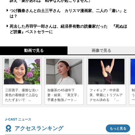
訴え「愛があれば 戦争なんか起こりません」
つげ義春さんと白土三平さん カリスマ漫画家、二人の「違い」と
は？
死去した丹羽宇一郎さんは、経済界有数の読書家だった 『死ぬほ
ど読書』ベストセラーに
動画で見る
画像で見る
三田寛子、優雅な淡い
加藤茶の45歳年下
フィギュア・中井亜
制
黄色の着物姿で上品な
妻・綾菜、「美文字」
美、華麗にトリプルア
う
たたずまいで ...
手書き勉強ノート...
クセル決める 「...
一
J-CAST ニュース
アクセスランキング
もっと見る