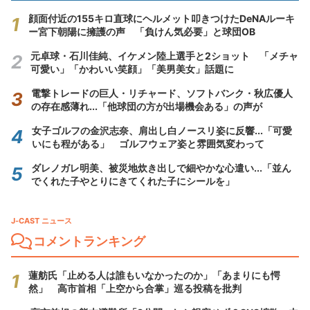
顔面付近の155キロ直球にヘルメット叩きつけたDeNAルーキ
ー宮下朝陽に擁護の声 「負けん気必要」と球団OB
元卓球・石川佳純、イケメン陸上選手と2ショット 「メチャ
可愛い」「かわいい笑顔」「美男美女」話題に
電撃トレードの巨人・リチャード、ソフトバンク・秋広優人
の存在感薄れ...「他球団の方が出場機会ある」の声が
女子ゴルフの金沢志奈、肩出し白ノースリ姿に反響...「可愛
いにも程がある」 ゴルフウェア姿と雰囲気変わって
ダレノガレ明美、被災地炊き出しで細やかな心遣い...「並ん
でくれた子やとりにきてくれた子にシールを」
J-CAST ニュース
コメントランキング
蓮舫氏「止める人は誰もいなかったのか」「あまりにも愕
然」 高市首相「上空から合掌」巡る投稿を批判