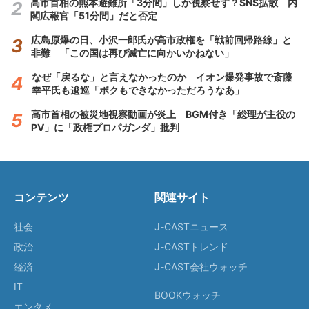
高市首相の熊本避難所「3分間」しか視察せず？SNS拡散 内
閣広報官「51分間」だと否定
広島原爆の日、小沢一郎氏が高市政権を「戦前回帰路線」と
非難 「この国は再び滅亡に向かいかねない」
なぜ「戻るな」と言えなかったのか イオン爆発事故で斎藤
幸平氏も逡巡「ボクもできなかっただろうなあ」
高市首相の被災地視察動画が炎上 BGM付き「総理が主役の
PV」に「政権プロパガンダ」批判
コンテンツ
関連サイト
社会
J-CASTニュース
政治
J-CASTトレンド
経済
J-CAST会社ウォッチ
IT
BOOKウォッチ
エンタメ