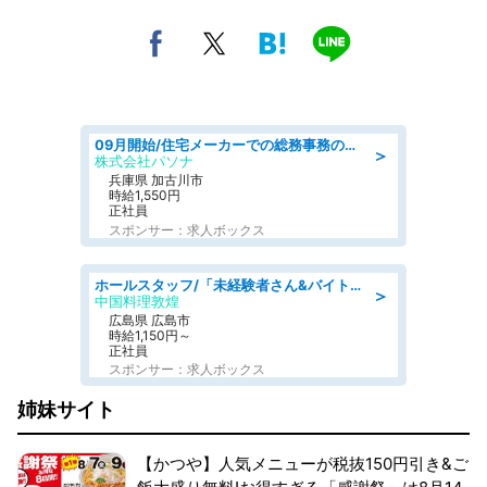
09月開始/住宅メーカーでの総務事務のお仕事/駅近/車通勤可/一般事務/人事労務
＞
株式会社パソナ
兵庫県 加古川市
時給1,550円
正社員
スポンサー：求人ボックス
ホールスタッフ/「未経験者さん&バイトデビューも大歓迎」残業ほぼなし×1日3時間〜勤務OK!フォロー体制も充実/広島県/広島市南区
＞
中国料理敦煌
広島県 広島市
時給1,150円～
正社員
スポンサー：求人ボックス
姉妹サイト
【かつや】人気メニューが税抜150円引き&ご