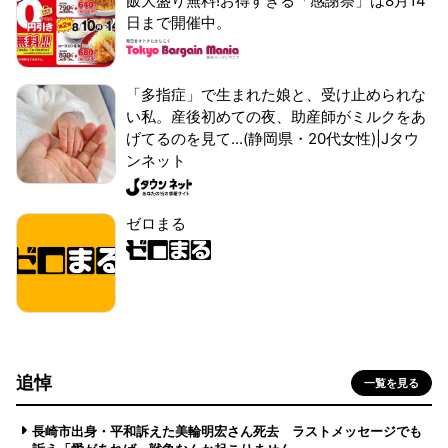
飯大盛り無料!お得すぎる「感謝祭」は8月14
日まで開催中。
「多指症」で生まれた娘と、受け止められな
い私。産後初めての夜、助産師がミルクをあ
げてるのを見て...(静岡県・20代女性)|Jタウ
ンネット
ゼロまる
追悼
一覧を見る
長崎市出身・平和訴えた美輪明宏さん死去 ラストメッセージでも