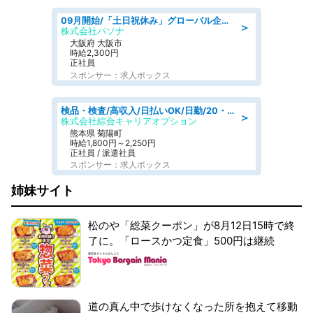
09月開始/「土日祝休み」グローバル企業での産業保健のお仕事/保健師/高時給/残業なし/服装自由
＞
株式会社パソナ
大阪府 大阪市
時給2,300円
正社員
スポンサー：求人ボックス
検品・検査/高収入/日払いOK/日勤/20・30・40代活躍中/製造 工場
＞
株式会社綜合キャリアオプション
熊本県 菊陽町
時給1,800円～2,250円
正社員 / 派遣社員
スポンサー：求人ボックス
姉妹サイト
松のや「総菜クーポン」が8月12日15時で終
了に。「ロースかつ定食」500円は継続
道の真ん中で歩けなくなった所を抱えて移動