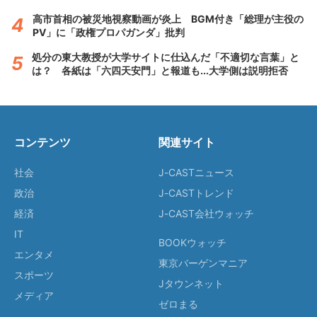
高市首相の被災地視察動画が炎上 BGM付き「総理が主役の
PV」に「政権プロパガンダ」批判
処分の東大教授が大学サイトに仕込んだ「不適切な言葉」と
は？ 各紙は「六四天安門」と報道も...大学側は説明拒否
コンテンツ
関連サイト
社会
J-CASTニュース
政治
J-CASTトレンド
経済
J-CAST会社ウォッチ
IT
BOOKウォッチ
エンタメ
東京バーゲンマニア
スポーツ
Jタウンネット
メディア
ゼロまる