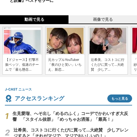
ど読書』ベストセラーに
動画で見る
画像で見る
【ドジャース】打撃不
元カップルYouTuber
辻希美、コストコに行
「
振ベッツ、低迷のチー
「夜のひと笑い」いち
くたびに買って...大絶
紗
ムで「最も懸念...
え、新恋...
賛 少しア...
リ
J-CAST ニュース
アクセスランキング
もっと見る
生見愛瑠、へそ出し「めるのふく」コーデでかわいすぎ大反
響 「スタイル抜群」「めっちゃお洒落」「最高！」
辻希美、コストコに行くたびに買って...大絶賛 少しアレン
ジすると「それがマジで、マジでおいしいの！」