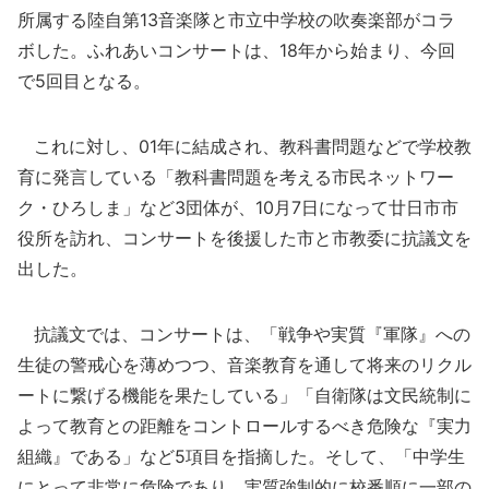
所属する陸自第13音楽隊と市立中学校の吹奏楽部がコラ
ボした。ふれあいコンサートは、18年から始まり、今回
で5回目となる。
これに対し、01年に結成され、教科書問題などで学校教
育に発言している「教科書問題を考える市民ネットワー
ク・ひろしま」など3団体が、10月7日になって廿日市市
役所を訪れ、コンサートを後援した市と市教委に抗議文を
出した。
抗議文では、コンサートは、「戦争や実質『軍隊』への
生徒の警戒心を薄めつつ、音楽教育を通して将来のリクル
ートに繋げる機能を果たしている」「自衛隊は文民統制に
よって教育との距離をコントロールするべき危険な『実力
組織』である」など5項目を指摘した。そして、「中学生
にとって非常に危険であり、実質強制的に校番順に一部の