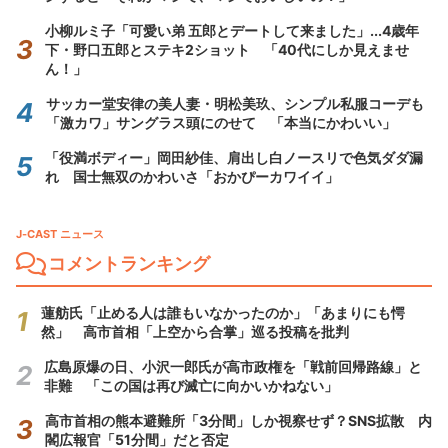
小柳ルミ子「可愛い弟 五郎とデートして来ました」...4歳年
下・野口五郎とステキ2ショット 「40代にしか見えませ
ん！」
サッカー堂安律の美人妻・明松美玖、シンプル私服コーデも
「激カワ」サングラス頭にのせて 「本当にかわいい」
「役満ボディー」岡田紗佳、肩出し白ノースリで色気ダダ漏
れ 国士無双のかわいさ「おかぴーカワイイ」
J-CAST ニュース
コメントランキング
蓮舫氏「止める人は誰もいなかったのか」「あまりにも愕
然」 高市首相「上空から合掌」巡る投稿を批判
広島原爆の日、小沢一郎氏が高市政権を「戦前回帰路線」と
非難 「この国は再び滅亡に向かいかねない」
高市首相の熊本避難所「3分間」しか視察せず？SNS拡散 内
閣広報官「51分間」だと否定