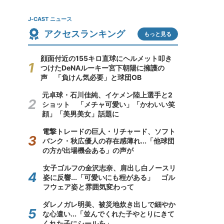
J-CAST ニュース
アクセスランキング
もっと見る
顔面付近の155キロ直球にヘルメット叩き
つけたDeNAルーキー宮下朝陽に擁護の
声 「負けん気必要」と球団OB
元卓球・石川佳純、イケメン陸上選手と2
ショット 「メチャ可愛い」「かわいい笑
顔」「美男美女」話題に
電撃トレードの巨人・リチャード、ソフト
バンク・秋広優人の存在感薄れ...「他球団
の方が出場機会ある」の声が
女子ゴルフの金沢志奈、肩出し白ノースリ
姿に反響...「可愛いにも程がある」 ゴル
フウェア姿と雰囲気変わって
ダレノガレ明美、被災地炊き出しで細やか
な心遣い...「並んでくれた子やとりにきて
くれた子にシールを」