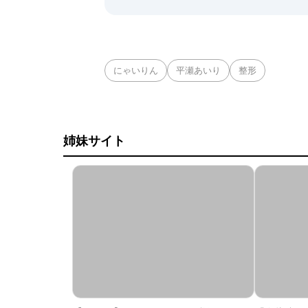
にゃいりん
平瀬あいり
整形
姉妹サイト