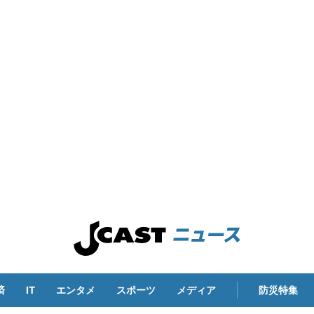
済
IT
エンタメ
スポーツ
メディア
防災特集