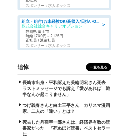
スポンサー：求人ボックス
組立・組付け/未経験OK/高収入/日払いOK/寮費無料/交替制
＞
株式会社綜合キャリアオプション
静岡県 富士市
時給1,700円～2,125円
正社員 / 派遣社員
スポンサー：求人ボックス
追悼
一覧を見る
長崎市出身・平和訴えた美輪明宏さん死去
ラストメッセージでも訴え「愛があれば 戦
争なんか起こりません」
つげ義春さんと白土三平さん カリスマ漫画
家、二人の「違い」とは？
死去した丹羽宇一郎さんは、経済界有数の読
書家だった 『死ぬほど読書』ベストセラー
に