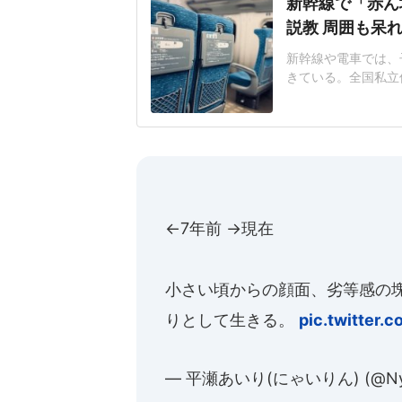
新幹線で「赤ん
説教 周囲も呆
新幹線や電車では、
きている。全国私立
やすい社会へ」アン
もの泣き声・騒ぎへ
ー利用の理解が欲し
子さん(仮名・40代
←7年前 →現在
小さい頃からの顔面、劣等感の
りとして生きる。
pic.twitter
— 平瀬あいり(にゃいりん) (@Nyai