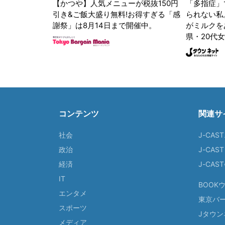
「多指症」
られない私
がミルクをあ
【かつや】人気メニューが税抜150円
県・20代女
引き&ご飯大盛り無料!お得すぎる「感
謝祭」は8月14日まで開催中。
コンテンツ
関連サ
社会
J-CAS
政治
J-CAS
経済
J-CA
IT
BOOK
エンタメ
東京バ