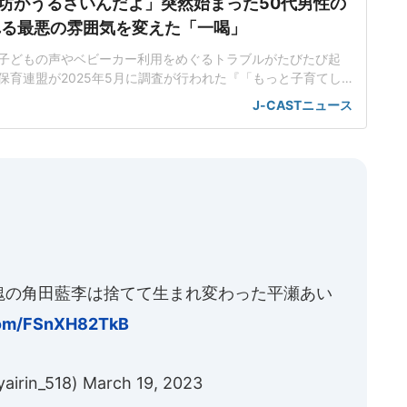
坊がうるさいんだよ」突然始まった50代男性の
れる最悪の雰囲気を変えた「一喝」
子どもの声やベビーカー利用をめぐるトラブルがたびたび起
保育連盟が2025年5月に調査が行われた『「もっと子育てし
ケート2025』の結果には、「外食、電車、公共の場での子ど
J-CASTニュース
の冷たい視線や苦情に心が疲弊」「電車の座席やエレベータ
い」といった声が寄せられている。東京都内在住の佐藤真理
)は、新幹線
塊の角田藍李は捨てて生まれ変わった平瀬あい
.com/FSnXH82TkB
rin_518)
March 19, 2023