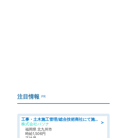
注目情報
PR
工事・土木施工管理/総合技術商社にて施工管理のお仕事/即日勤務可/車通勤可/工事・土木施工管理/生産・品質管理
＞
株式会社パソナ
福岡県 北九州市
時給1,506円
正社員