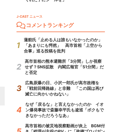
J-CAST ニュース
コメントランキング
蓮舫氏「止める人は誰もいなかったのか」
「あまりにも愕然」 高市首相「上空から
合掌」巡る投稿を批判
高市首相の熊本避難所「3分間」しか視察
せず？SNS拡散 内閣広報官「51分間」だ
と否定
広島原爆の日、小沢一郎氏が高市政権を
「戦前回帰路線」と非難 「この国は再び
滅亡に向かいかねない」
なぜ「戻るな」と言えなかったのか イオ
ン爆発事故で斎藤幸平氏も逡巡「ボクもで
きなかっただろうなあ」
高市首相の被災地視察動画が炎上 BGM付
き「総理が主役のPV」に「政権プロパガン