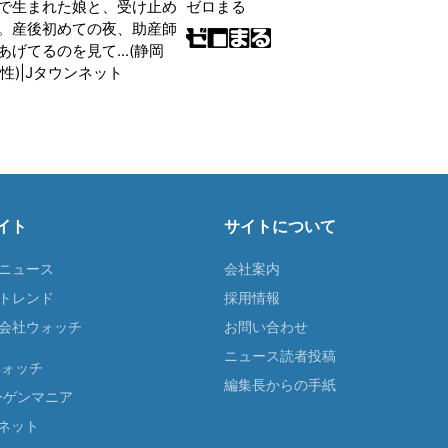
ゼロまる
で生まれた娘と、受け止め
。産後初めての夜、助産師
げてるのを見て...(静岡
性)|Jタウンネット
イト
サイトについて
Tニュース
会社案内
Tトレンド
採用情報
ST会社ウォッチ
お問い合わせ
ニュース読者投稿
ウォッチ
編集長からの手紙
ーゲンマニア