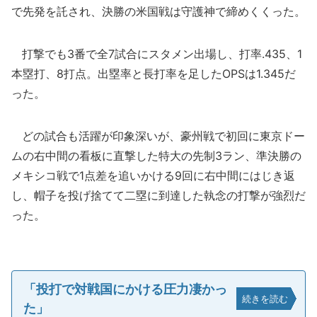
で先発を託され、決勝の米国戦は守護神で締めくくった。
打撃でも3番で全7試合にスタメン出場し、打率.435、1
本塁打、8打点。出塁率と長打率を足したOPSは1.345だ
った。
どの試合も活躍が印象深いが、豪州戦で初回に東京ドー
ムの右中間の看板に直撃した特大の先制3ラン、準決勝の
メキシコ戦で1点差を追いかける9回に右中間にはじき返
し、帽子を投げ捨てて二塁に到達した執念の打撃が強烈だ
った。
「投打で対戦国にかける圧力凄かっ
続きを読む
た」