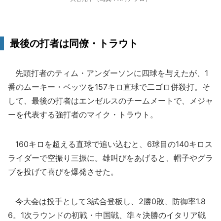
最後の打者は同僚・トラウト
先頭打者のティム・アンダーソンに四球を与えたが、1
番のムーキー・ベッツを157キロ直球で二ゴロ併殺打。そ
して、最後の打者はエンゼルスのチームメートで、メジャ
ーを代表する強打者のマイク・トラウト。
160キロを超える直球で追い込むと、6球目の140キロス
ライダーで空振り三振に。雄叫びをあげると、帽子やグラ
ブを投げて喜びを爆発させた。
今大会は投手として3試合登板し、2勝0敗、防御率1.8
6。1次ラウンドの初戦・中国戦、準々決勝のイタリア戦