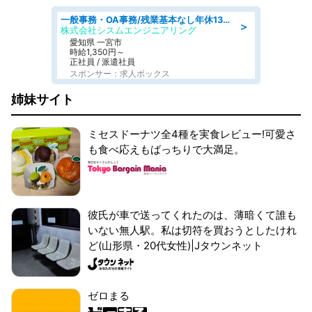
一般事務・OA事務/残業基本なし年休130日社保完備の一般・調達事務
＞
株式会社シスムエンジニアリング
愛知県 一宮市
時給1,350円～
正社員 / 派遣社員
スポンサー：求人ボックス
姉妹サイト
ミセスドーナツ全4種を実食レビュー!可愛さ
も食べ応えもばっちりで大満足。
彼氏が車で送ってくれたのは、薄暗くて誰も
いない無人駅。私は切符を買おうとしたけれ
ど(山形県・20代女性)|Jタウンネット
ゼロまる