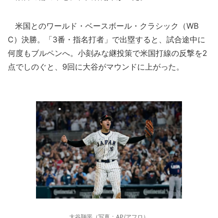
米国とのワールド・ベースボール・クラシック（WB
C）決勝。「3番・指名打者」で出塁すると、試合途中に
何度もブルペンへ。小刻みな継投策で米国打線の反撃を2
点でしのぐと、9回に大谷がマウンドに上がった。
大谷翔平（写真：AP/アフロ）