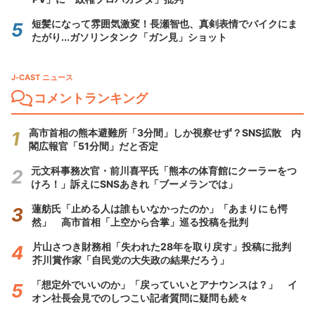
短髪になって雰囲気激変！長瀬智也、真剣表情でバイクにま
たがり...ガソリンタンク「ガン見」ショット
J-CAST ニュース
コメントランキング
高市首相の熊本避難所「3分間」しか視察せず？SNS拡散 内
閣広報官「51分間」だと否定
元文科事務次官・前川喜平氏「熊本の体育館にクーラーをつ
けろ！」訴えにSNSあきれ「ブーメランでは」
蓮舫氏「止める人は誰もいなかったのか」「あまりにも愕
然」 高市首相「上空から合掌」巡る投稿を批判
片山さつき財務相「失われた28年を取り戻す」投稿に批判
芥川賞作家「自民党の大失政の結果だろう」
「想定外でいいのか」「戻っていいとアナウンスは？」 イ
オン社長会見でのしつこい記者質問に疑問も続々