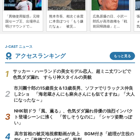
「異物使用疑惑」元韓
熊本市長、相次ぐ余震
広島原爆の日、小沢一
張
国セーブ王、出場停止
に本音ぽつり「もう嫌
郎氏が高市政権を「戦
ォ
明けマウンドで...
だなぁ」 被災...
前回帰路線」と...
気
J-CAST ニュース
アクセスランキング
もっと見る
サッカー・ハーランドの美女モデル恋人、超ミニ丈ワンピで
色気ダダ漏れ すらり神スタイルの美貌
市川團十郎の15歳長女＆13歳長男、ソファでリラックス仲良
し2ショ 「海老蔵さんにも麻央さんにも似てますね」「大人
になったな～」
NHK朝ドラ「風、薫る」、色気ダダ漏れ俳優の強烈インパク
ト登場シーンに沸く 「苦しそうなのに」「シャツ姿艶っぽ
い」
高市首相の被災地視察動画が炎上 BGM付き「総理が主役の
PV」に「政権プロパガンダ」批判