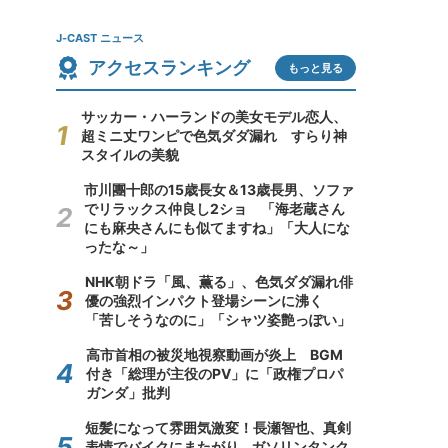
J-CAST ニュース
アクセスランキング
もっと見る
サッカー・ハーランドの美女モデル恋人、
超ミニ丈ワンピで色気ダダ漏れ すらり神
スタイルの美貌
市川團十郎の15歳長女＆13歳長男、ソファ
でリラックス仲良し2ショ 「海老蔵さん
にも麻央さんにも似てますね」「大人にな
ったな～」
NHK朝ドラ「風、薫る」、色気ダダ漏れ俳
優の強烈インパクト登場シーンに沸く
「苦しそうなのに」「シャツ姿艶っぽい」
高市首相の被災地視察動画が炎上 BGM
付き「総理が主役のPV」に「政権プロパ
ガンダ」批判
短髪になって雰囲気激変！長瀬智也、真剣
表情でバイクにまたがり...ガソリンタンク