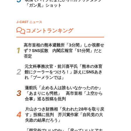
「ガン見」ショット
J-CAST ニュース
コメントランキング
高市首相の熊本避難所「3分間」しか視察せ
ず？SNS拡散 内閣広報官「51分間」だと
否定
元文科事務次官・前川喜平氏「熊本の体育
館にクーラーをつけろ！」訴えにSNSあき
れ「ブーメランでは」
蓮舫氏「止める人は誰もいなかったのか」
「あまりにも愕然」 高市首相「上空から
合掌」巡る投稿を批判
片山さつき財務相「失われた28年を取り戻
す」投稿に批判 芥川賞作家「自民党の大
失政の結果だろう」
「想定外でいいのか」「戻っていいとアナ