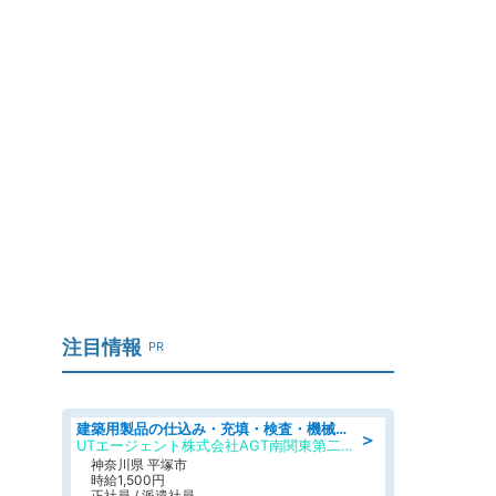
注目情報
PR
建築用製品の仕込み・充填・検査・機械操作/寮完備/日払い/工場・製造
＞
UTエージェント株式会社AGT南関東第二CU
神奈川県 平塚市
時給1,500円
正社員 / 派遣社員