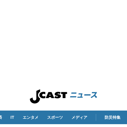
済
IT
エンタメ
スポーツ
メディア
防災特集