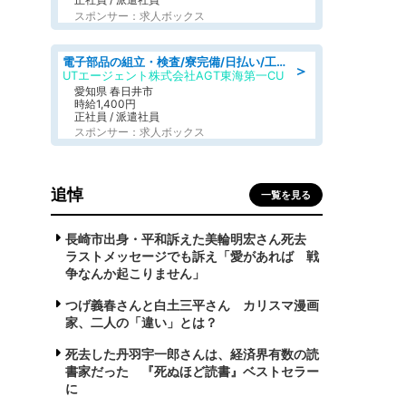
スポンサー：求人ボックス
電子部品の組立・検査/寮完備/日払い/工場・製造
＞
UTエージェント株式会社AGT東海第一CU
愛知県 春日井市
時給1,400円
正社員 / 派遣社員
スポンサー：求人ボックス
追悼
一覧を見る
長崎市出身・平和訴えた美輪明宏さん死去
ラストメッセージでも訴え「愛があれば 戦
争なんか起こりません」
つげ義春さんと白土三平さん カリスマ漫画
家、二人の「違い」とは？
死去した丹羽宇一郎さんは、経済界有数の読
書家だった 『死ぬほど読書』ベストセラー
に