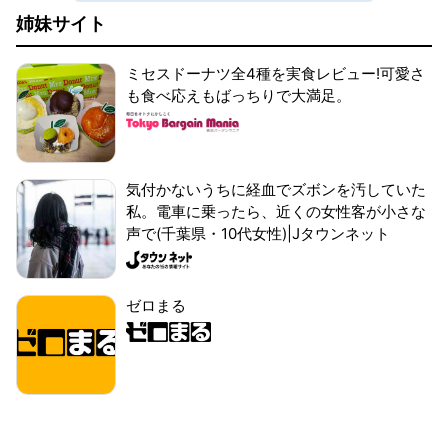
姉妹サイト
ミセスドーナツ全4種を実食レビュー!可愛さ
も食べ応えもばっちりで大満足。
気付かないうちに経血でズボンを汚していた
私。電車に乗ったら、近くの女性客が小さな
声で(千葉県・10代女性)|Jタウンネット
ゼロまる