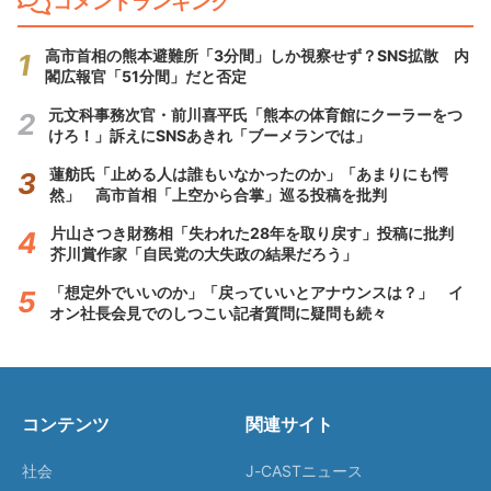
コメントランキング
高市首相の熊本避難所「3分間」しか視察せず？SNS拡散 内
閣広報官「51分間」だと否定
元文科事務次官・前川喜平氏「熊本の体育館にクーラーをつ
けろ！」訴えにSNSあきれ「ブーメランでは」
蓮舫氏「止める人は誰もいなかったのか」「あまりにも愕
然」 高市首相「上空から合掌」巡る投稿を批判
片山さつき財務相「失われた28年を取り戻す」投稿に批判
芥川賞作家「自民党の大失政の結果だろう」
「想定外でいいのか」「戻っていいとアナウンスは？」 イ
オン社長会見でのしつこい記者質問に疑問も続々
コンテンツ
関連サイト
社会
J-CASTニュース