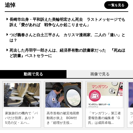
追悼
一覧を見る
長崎市出身・平和訴えた美輪明宏さん死去 ラストメッセージでも
訴え「愛があれば 戦争なんか起こりません」
つげ義春さんと白土三平さん カリスマ漫画家、二人の「違い」と
は？
死去した丹羽宇一郎さんは、経済界有数の読書家だった 『死ぬほ
ど読書』ベストセラーに
動画で見る
画像で見る
家族旅行の機内で「パ
高市首相の被災地視察
「マンガワン」第三者
コ
パだけ別席」あり？
動画が炎上 BGM付
委報告書の編集者「G
「
5児の父・エハ...
き「総理が主役...
氏」は成田卓哉...
げ