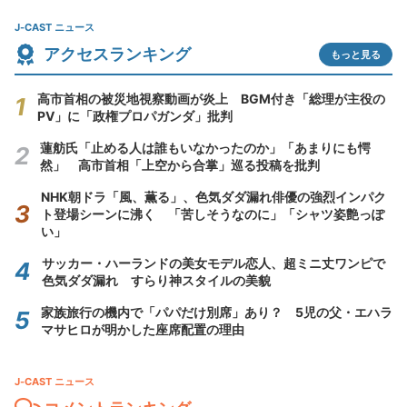
J-CAST ニュース
アクセスランキング
もっと見る
高市首相の被災地視察動画が炎上 BGM付き「総理が主役の
PV」に「政権プロパガンダ」批判
蓮舫氏「止める人は誰もいなかったのか」「あまりにも愕
然」 高市首相「上空から合掌」巡る投稿を批判
NHK朝ドラ「風、薫る」、色気ダダ漏れ俳優の強烈インパク
ト登場シーンに沸く 「苦しそうなのに」「シャツ姿艶っぽ
い」
サッカー・ハーランドの美女モデル恋人、超ミニ丈ワンピで
色気ダダ漏れ すらり神スタイルの美貌
家族旅行の機内で「パパだけ別席」あり？ 5児の父・エハラ
マサヒロが明かした座席配置の理由
J-CAST ニュース