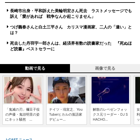
長崎市出身・平和訴えた美輪明宏さん死去 ラストメッセージでも
訴え「愛があれば 戦争なんか起こりません」
つげ義春さんと白土三平さん カリスマ漫画家、二人の「違い」と
は？
死去した丹羽宇一郎さんは、経済界有数の読書家だった 『死ぬほ
ど読書』ベストセラーに
動画で見る
画像で見る
「鬼滅の刃」禰豆子役
ナイツ・塙宣之、You
解散のレペゼンフォッ
女
の声優・鬼頭明里の姿
Tuberヒカルの落語家
クス元リーダー・DJ S
利
にネット騒然 ...
デビュー...
HACHO...
ッ
J-CAST ニュース