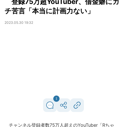
登録75万超YouTuber、借金癖にガ
チ苦言「本当に計画力ない」
2023.05.30 19:32
1
チャンネル登録者数75万人超えのYouTuber「Rちゃ