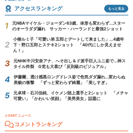
アクセスランキング
もっと見る
元NBAマイケル・ジョーダン63歳、体形も変わらず...スター
のオーラダダ漏れ サッカー・ハーランドと最強2ショット
小柳ルミ子「可愛い弟 五郎とデートして来ました」...4歳年
下・野口五郎とステキ2ショット 「40代にしか見えませ
ん！」
元NHK中川安奈アナ、へそ出し＆ド派手巨人ユニ姿で...神ス
タイル炸裂 G党も大喜び「反則級のビジュアル」
伊藤蘭、透け感黒ロングドレス姿で色気ダダ漏れ...変わらぬ
美貌の衝撃 「ずっと変わらず綺麗」「美しすぎ」
元卓球・石川佳純、イケメン陸上選手と2ショット 「メチャ
可愛い」「かわいい笑顔」「美男美女」話題に
J-CAST ニュース
コメントランキング