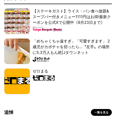
【ステーキガスト】ライス・パン食べ放題&
スープバー付きメニュー1111円はお得!最新ク
ーポンを公式Xで公開中《9月23日まで》
「めちゃくちゃ遠すぎ」「可愛すぎます」 2
歳児がカボチャを切ったら...〝左手〟の場所
に5.3万人もん絶|Jタウンネット
ゼロまる
追悼
一覧を見る