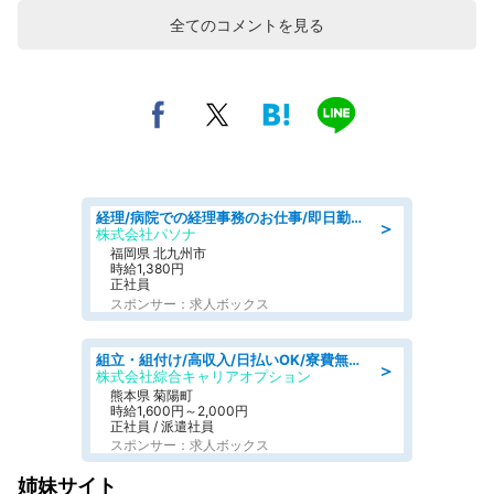
全てのコメントを見る
経理/病院での経理事務のお仕事/即日勤務可/車通勤可/経理/一般事務
＞
株式会社パソナ
福岡県 北九州市
時給1,380円
正社員
スポンサー：求人ボックス
組立・組付け/高収入/日払いOK/寮費無料/交替制/20・30・40代活躍中
＞
株式会社綜合キャリアオプション
熊本県 菊陽町
時給1,600円～2,000円
正社員 / 派遣社員
スポンサー：求人ボックス
姉妹サイト