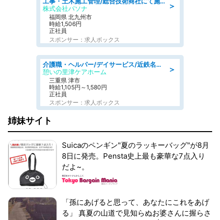
工事・土木施工管理/総合技術商社にて施工管理のお仕事/即日勤務可/車通勤可/工事・土木施工管理/生産・品質管理
＞
株式会社パソナ
福岡県 北九州市
時給1,506円
正社員
スポンサー：求人ボックス
介護職・ヘルパー/デイサービス/近鉄名古屋線 高田本山/津市/三重県
＞
憩いの里津ケアホーム
三重県 津市
時給1,105円～1,580円
正社員
スポンサー：求人ボックス
姉妹サイト
Suicaのペンギン"夏のラッキーバッグ"が8月
8日に発売。Pensta史上最も豪華な7点入り
だよ~。
「孫にあげると思って、あなたにこれをあげ
る」 真夏の山道で見知らぬお婆さんに握らさ