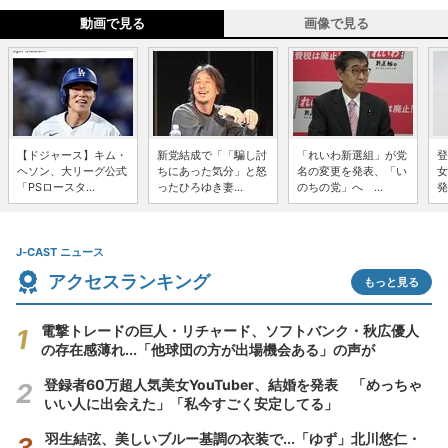
動画で見る
画像で見る
【ドジャース】キム・
新党結成で「「騙し討
「れいわ新選組」が党
登
ヘソン、大リーグ公式
ちにあった気分」と怒
名の変更を発表、「い
女
「PSロースタ...
ったひろゆき妻...
のちの党」へ ...
発
J-CAST ニュース
アクセスランキング
もっと見る
電撃トレードの巨人・リチャード、ソフトバンク・秋広優人
の存在感薄れ...「他球団の方が出場機会ある」の声が
登録者60万超人気美女YouTuber、結婚を発表 「めっちゃ
いい人に出会えた」「私今すごく安定してる」
羽生結弦、美しいブルー基調の衣装で...「ゆず」北川悠仁・