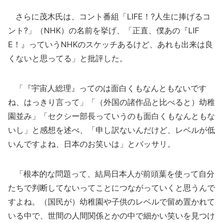
さらに茂木氏は、コント番組「LIFE！?人生に捧げるコ
ント?」（NHK）の名前を挙げ、「正直、僕あの『LIF
E！』っていうNHKのスケッチあるけど、あれも出来は良
くないと思ってる」と批評した。
「『宇宙人総理』ってのは面白くもなんともないです
ね、はっきり言って」「（外国の諸作品と比べると）幼稚
園並み」「セクシー部長っていうのも面白くもなんともな
いし」と感想を述べ、「申し訳ないんだけど、レベルが低
いんですよね、日本のお笑いは」とバッサリ。
「根本的な問題って、結局日本人が前頭葉を使って自分
たちで判断してないってことにつながっていくと思うんで
すよね。（国民が）幼稚園や子供のレベルで留め置かれて
いる中で、世間の人間関係とかの中で細かい笑いを見つけ