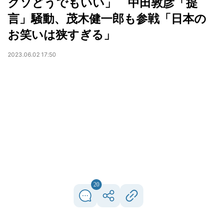
クソどうでもいい」 中田敦彦「提
言」騒動、茂木健一郎も参戦「日本の
お笑いは狭すぎる」
2023.06.02 17:50
20