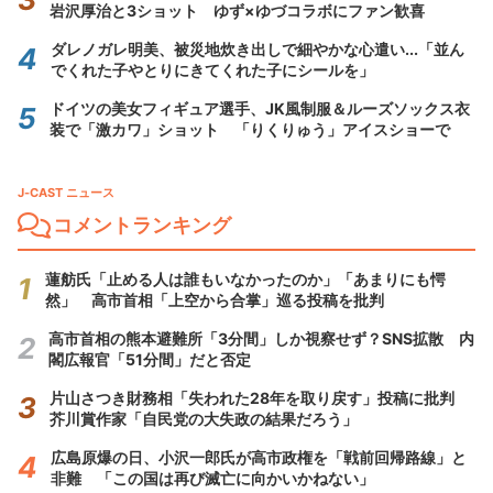
岩沢厚治と3ショット ゆず×ゆづコラボにファン歓喜
ダレノガレ明美、被災地炊き出しで細やかな心遣い...「並ん
でくれた子やとりにきてくれた子にシールを」
ドイツの美女フィギュア選手、JK風制服＆ルーズソックス衣
装で「激カワ」ショット 「りくりゅう」アイスショーで
J-CAST ニュース
コメントランキング
蓮舫氏「止める人は誰もいなかったのか」「あまりにも愕
然」 高市首相「上空から合掌」巡る投稿を批判
高市首相の熊本避難所「3分間」しか視察せず？SNS拡散 内
閣広報官「51分間」だと否定
片山さつき財務相「失われた28年を取り戻す」投稿に批判
芥川賞作家「自民党の大失政の結果だろう」
広島原爆の日、小沢一郎氏が高市政権を「戦前回帰路線」と
非難 「この国は再び滅亡に向かいかねない」