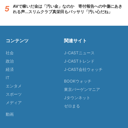
AVで稼いだ金は「汚い金」なのか 寄付報告への中傷にあき
れる声...スリムクラブ真栄田もバッサリ「汚い心だね」
コンテンツ
関連サイト
社会
J-CASTニュース
政治
J-CASTトレンド
経済
J-CAST会社ウォッチ
IT
BOOKウォッチ
エンタメ
東京バーゲンマニア
スポーツ
Jタウンネット
メディア
ゼロまる
動画