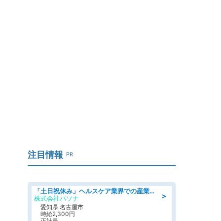
、
注目情報
PR
「土日祝休み」ヘルスケア業界での産業保健師業務/看護師/高時給/未経験OK/要資格:正看護師
＞
株式会社パソナ
愛知県 名古屋市
時給2,300円
正社員