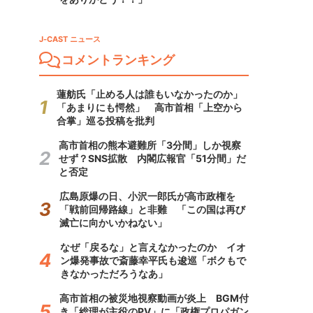
J-CAST ニュース
コメントランキング
蓮舫氏「止める人は誰もいなかったのか」
「あまりにも愕然」 高市首相「上空から
合掌」巡る投稿を批判
高市首相の熊本避難所「3分間」しか視察
せず？SNS拡散 内閣広報官「51分間」だ
と否定
広島原爆の日、小沢一郎氏が高市政権を
「戦前回帰路線」と非難 「この国は再び
滅亡に向かいかねない」
なぜ「戻るな」と言えなかったのか イオ
ン爆発事故で斎藤幸平氏も逡巡「ボクもで
きなかっただろうなあ」
高市首相の被災地視察動画が炎上 BGM付
き「総理が主役のPV」に「政権プロパガン