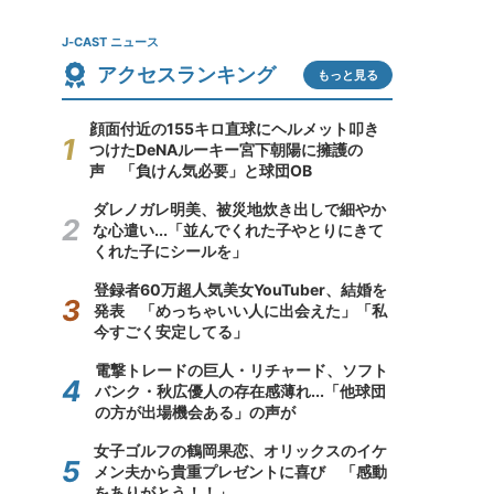
J-CAST ニュース
アクセスランキング
もっと見る
顔面付近の155キロ直球にヘルメット叩き
つけたDeNAルーキー宮下朝陽に擁護の
声 「負けん気必要」と球団OB
ダレノガレ明美、被災地炊き出しで細やか
な心遣い...「並んでくれた子やとりにきて
くれた子にシールを」
登録者60万超人気美女YouTuber、結婚を
発表 「めっちゃいい人に出会えた」「私
今すごく安定してる」
電撃トレードの巨人・リチャード、ソフト
バンク・秋広優人の存在感薄れ...「他球団
の方が出場機会ある」の声が
女子ゴルフの鶴岡果恋、オリックスのイケ
メン夫から貴重プレゼントに喜び 「感動
をありがとう！！」