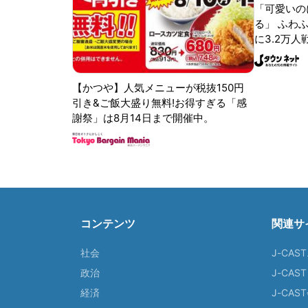
「可愛いの
る」 ふわ
に3.2万人
【かつや】人気メニューが税抜150円
引き&ご飯大盛り無料!お得すぎる「感
謝祭」は8月14日まで開催中。
コンテンツ
関連サ
社会
J-CAS
政治
J-CAS
経済
J-CA