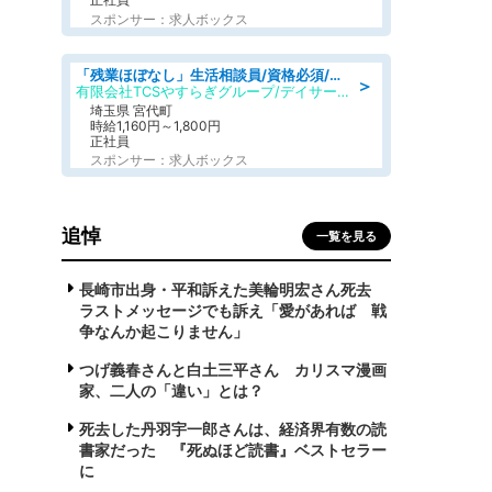
スポンサー：求人ボックス
「残業ほぼなし」生活相談員/資格必須/正職員/日勤のみ/デイサービス
＞
有限会社TCSやすらぎグループ/デイサービスやすらぎ
埼玉県 宮代町
時給1,160円～1,800円
正社員
スポンサー：求人ボックス
追悼
一覧を見る
長崎市出身・平和訴えた美輪明宏さん死去
ラストメッセージでも訴え「愛があれば 戦
争なんか起こりません」
つげ義春さんと白土三平さん カリスマ漫画
家、二人の「違い」とは？
死去した丹羽宇一郎さんは、経済界有数の読
書家だった 『死ぬほど読書』ベストセラー
に