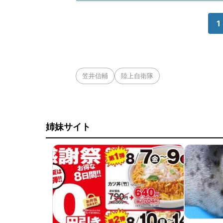
1
笠井信輔
陸上自衛隊
姉妹サイト