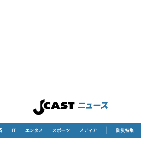
済
IT
エンタメ
スポーツ
メディア
防災特集