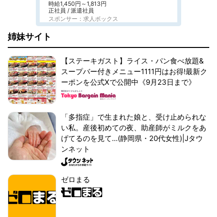
時給1,450円～1,813円
正社員 / 派遣社員
スポンサー：求人ボックス
姉妹サイト
【ステーキガスト】ライス・パン食べ放題&
スープバー付きメニュー1111円はお得!最新ク
ーポンを公式Xで公開中《9月23日まで》
「多指症」で生まれた娘と、受け止められな
い私。産後初めての夜、助産師がミルクをあ
げてるのを見て...(静岡県・20代女性)|Jタウ
ンネット
ゼロまる