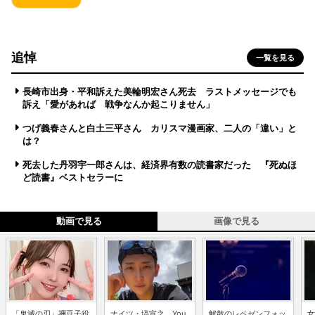
追悼
一覧を見る
長崎市出身・平和訴えた美輪明宏さん死去 ラストメッセージでも
訴え「愛があれば 戦争なんか起こりません」
つげ義春さんと白土三平さん カリスマ漫画家、二人の「違い」と
は？
死去した丹羽宇一郎さんは、経済界有数の読書家だった 『死ぬほ
ど読書』ベストセラーに
動画で見る
画像で見る
「鬼滅の刃」禰豆子役
ナイツ・塙宣之、You
解散のレペゼンフォッ
女