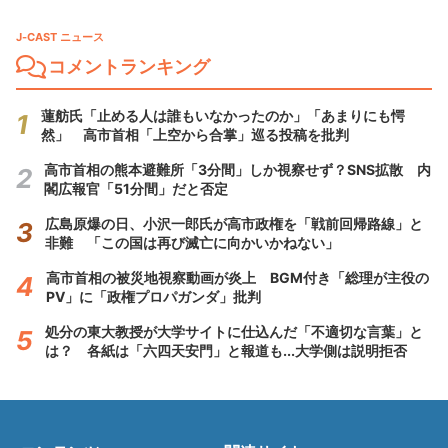
J-CAST ニュース
コメントランキング
蓮舫氏「止める人は誰もいなかったのか」「あまりにも愕
然」 高市首相「上空から合掌」巡る投稿を批判
高市首相の熊本避難所「3分間」しか視察せず？SNS拡散 内
閣広報官「51分間」だと否定
広島原爆の日、小沢一郎氏が高市政権を「戦前回帰路線」と
非難 「この国は再び滅亡に向かいかねない」
高市首相の被災地視察動画が炎上 BGM付き「総理が主役の
PV」に「政権プロパガンダ」批判
処分の東大教授が大学サイトに仕込んだ「不適切な言葉」と
は？ 各紙は「六四天安門」と報道も...大学側は説明拒否