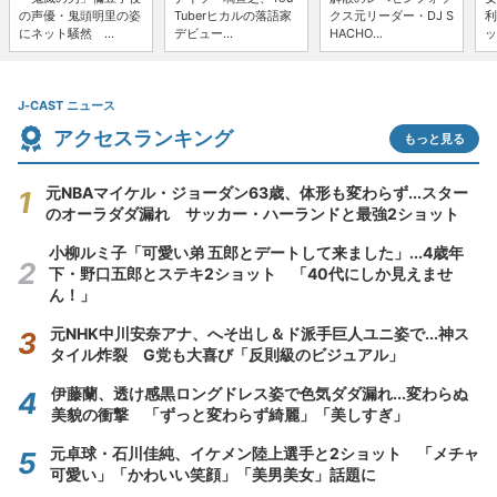
の声優・鬼頭明里の姿
Tuberヒカルの落語家
クス元リーダー・DJ S
利
にネット騒然 ...
デビュー...
HACHO...
ッ
J-CAST ニュース
アクセスランキング
もっと見る
元NBAマイケル・ジョーダン63歳、体形も変わらず...スター
のオーラダダ漏れ サッカー・ハーランドと最強2ショット
小柳ルミ子「可愛い弟 五郎とデートして来ました」...4歳年
下・野口五郎とステキ2ショット 「40代にしか見えませ
ん！」
元NHK中川安奈アナ、へそ出し＆ド派手巨人ユニ姿で...神ス
タイル炸裂 G党も大喜び「反則級のビジュアル」
伊藤蘭、透け感黒ロングドレス姿で色気ダダ漏れ...変わらぬ
美貌の衝撃 「ずっと変わらず綺麗」「美しすぎ」
元卓球・石川佳純、イケメン陸上選手と2ショット 「メチャ
可愛い」「かわいい笑顔」「美男美女」話題に