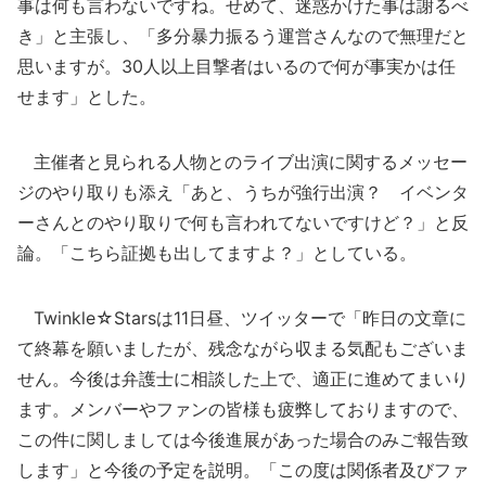
事は何も言わないですね。せめて、迷惑かけた事は謝るべ
き」と主張し、「多分暴力振るう運営さんなので無理だと
思いますが。30人以上目撃者はいるので何が事実かは任
せます」とした。
主催者と見られる人物とのライブ出演に関するメッセー
ジのやり取りも添え「あと、うちが強行出演？ イベンタ
ーさんとのやり取りで何も言われてないですけど？」と反
論。「こちら証拠も出してますよ？」としている。
Twinkle☆Starsは11日昼、ツイッターで「昨日の文章に
て終幕を願いましたが、残念ながら収まる気配もございま
せん。今後は弁護士に相談した上で、適正に進めてまいり
ます。メンバーやファンの皆様も疲弊しておりますので、
この件に関しましては今後進展があった場合のみご報告致
します」と今後の予定を説明。「この度は関係者及びファ