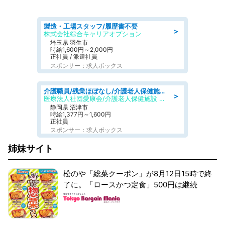
製造・工場スタッフ/履歴書不要
＞
株式会社綜合キャリアオプション
埼玉県 羽生市
時給1,600円～2,000円
正社員 / 派遣社員
スポンサー：求人ボックス
介護職員/残業ほぼなし/介護老人保健施設の介護士/シフト相談可
＞
医療法人社団愛康会/介護老人保健施設 タカネ園
静岡県 沼津市
時給1,377円～1,600円
正社員
スポンサー：求人ボックス
姉妹サイト
松のや「総菜クーポン」が8月12日15時で終
了に。「ロースかつ定食」500円は継続