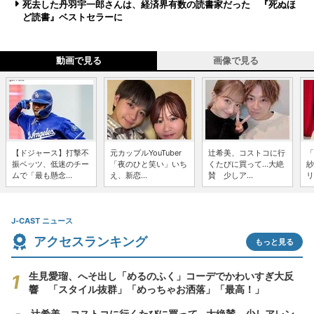
死去した丹羽宇一郎さんは、経済界有数の読書家だった 『死ぬほ
ど読書』ベストセラーに
動画で見る
画像で見る
【ドジャース】打撃不
元カップルYouTuber
辻希美、コストコに行
「
振ベッツ、低迷のチー
「夜のひと笑い」いち
くたびに買って...大絶
紗
ムで「最も懸念...
え、新恋...
賛 少しア...
リ
J-CAST ニュース
アクセスランキング
もっと見る
生見愛瑠、へそ出し「めるのふく」コーデでかわいすぎ大反
響 「スタイル抜群」「めっちゃお洒落」「最高！」
辻希美、コストコに行くたびに買って...大絶賛 少しアレン