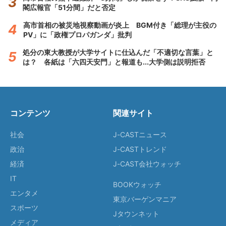
閣広報官「51分間」だと否定
高市首相の被災地視察動画が炎上 BGM付き「総理が主役の
PV」に「政権プロパガンダ」批判
処分の東大教授が大学サイトに仕込んだ「不適切な言葉」と
は？ 各紙は「六四天安門」と報道も...大学側は説明拒否
コンテンツ
関連サイト
社会
J-CASTニュース
政治
J-CASTトレンド
経済
J-CAST会社ウォッチ
IT
BOOKウォッチ
エンタメ
東京バーゲンマニア
スポーツ
Jタウンネット
メディア