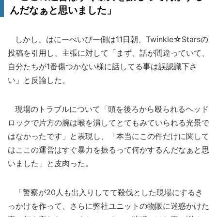
んだなぁと思いました」
しかし、はにーべいびー側は11日朝、Twinkle☆Starsの
投稿を引用し、主張に対して「まず、話が間違っていて、
自分たちが1番傷つかない様に話してる事は誤認識下さ
い」と反論した。
現場のトラブルについて「頭を後ろから殴られるヘッド
ロックで片方の腕は喉を潰してとてもみていられる光景で
はなかったです」と表現し、「本当にこの件だけに関して
はここの運営はすぐ暴力を振るって何かするんだなぁと思
いました」と皮肉った。
「警察が20人も出入りしてて殺伐とした現場にするき
っかけを作って、さらに弊社ユニットの物販に迷惑かけた