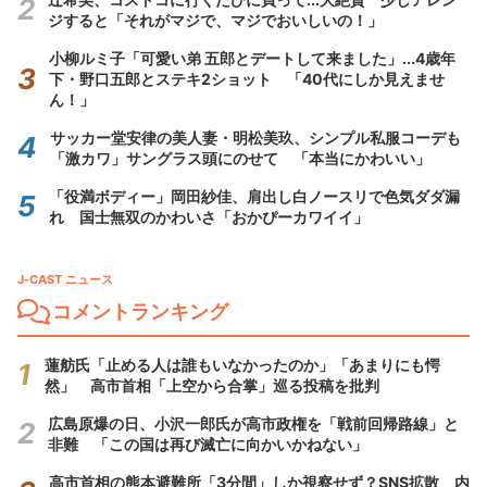
ジすると「それがマジで、マジでおいしいの！」
小柳ルミ子「可愛い弟 五郎とデートして来ました」...4歳年
下・野口五郎とステキ2ショット 「40代にしか見えませ
ん！」
サッカー堂安律の美人妻・明松美玖、シンプル私服コーデも
「激カワ」サングラス頭にのせて 「本当にかわいい」
「役満ボディー」岡田紗佳、肩出し白ノースリで色気ダダ漏
れ 国士無双のかわいさ「おかぴーカワイイ」
J-CAST ニュース
コメントランキング
蓮舫氏「止める人は誰もいなかったのか」「あまりにも愕
然」 高市首相「上空から合掌」巡る投稿を批判
広島原爆の日、小沢一郎氏が高市政権を「戦前回帰路線」と
非難 「この国は再び滅亡に向かいかねない」
高市首相の熊本避難所「3分間」しか視察せず？SNS拡散 内