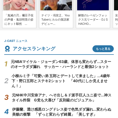
「鬼滅の刃」禰豆子役
ナイツ・塙宣之、You
解散のレペゼンフォッ
女
の声優・鬼頭明里の姿
Tuberヒカルの落語家
クス元リーダー・DJ S
利
にネット騒然 ...
デビュー...
HACHO...
ッ
J-CAST ニュース
アクセスランキング
もっと見る
元NBAマイケル・ジョーダン63歳、体形も変わらず...スター
のオーラダダ漏れ サッカー・ハーランドと最強2ショット
小柳ルミ子「可愛い弟 五郎とデートして来ました」...4歳年
下・野口五郎とステキ2ショット 「40代にしか見えませ
ん！」
元NHK中川安奈アナ、へそ出し＆ド派手巨人ユニ姿で...神ス
タイル炸裂 G党も大喜び「反則級のビジュアル」
伊藤蘭、透け感黒ロングドレス姿で色気ダダ漏れ...変わらぬ
美貌の衝撃 「ずっと変わらず綺麗」「美しすぎ」