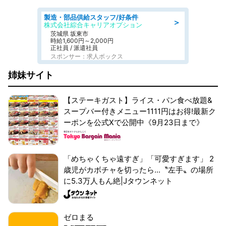
製造・部品供給スタッフ/好条件
＞
株式会社綜合キャリアオプション
茨城県 坂東市
時給1,600円～2,000円
正社員 / 派遣社員
スポンサー：求人ボックス
姉妹サイト
【ステーキガスト】ライス・パン食べ放題&
スープバー付きメニュー1111円はお得!最新ク
ーポンを公式Xで公開中《9月23日まで》
「めちゃくちゃ遠すぎ」「可愛すぎます」 2
歳児がカボチャを切ったら...〝左手〟の場所
に5.3万人もん絶|Jタウンネット
ゼロまる