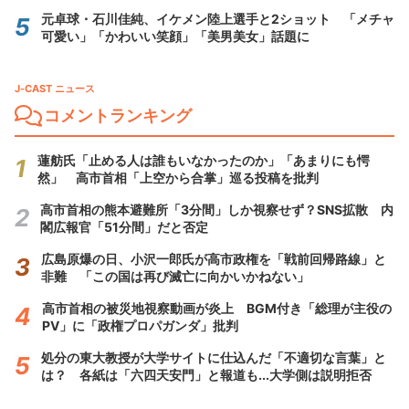
元卓球・石川佳純、イケメン陸上選手と2ショット 「メチャ
可愛い」「かわいい笑顔」「美男美女」話題に
J-CAST ニュース
コメントランキング
蓮舫氏「止める人は誰もいなかったのか」「あまりにも愕
然」 高市首相「上空から合掌」巡る投稿を批判
高市首相の熊本避難所「3分間」しか視察せず？SNS拡散 内
閣広報官「51分間」だと否定
広島原爆の日、小沢一郎氏が高市政権を「戦前回帰路線」と
非難 「この国は再び滅亡に向かいかねない」
高市首相の被災地視察動画が炎上 BGM付き「総理が主役の
PV」に「政権プロパガンダ」批判
処分の東大教授が大学サイトに仕込んだ「不適切な言葉」と
は？ 各紙は「六四天安門」と報道も...大学側は説明拒否