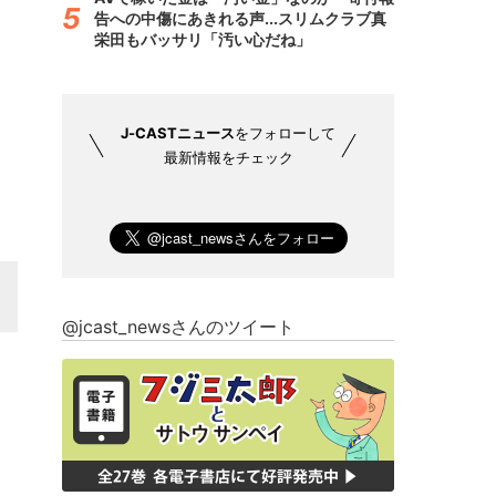
告への中傷にあきれる声...スリムクラブ真
栄田もバッサリ「汚い心だね」
J-CASTニュース
をフォローして
最新情報をチェック
@jcast_newsさんのツイート