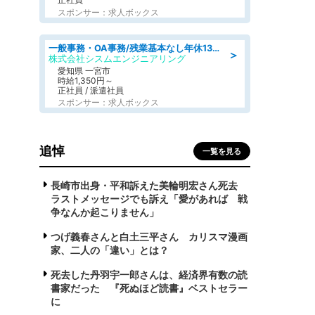
スポンサー：求人ボックス
一般事務・OA事務/残業基本なし年休130日社保完備の一般・調達事務
＞
株式会社シスムエンジニアリング
愛知県 一宮市
時給1,350円～
正社員 / 派遣社員
スポンサー：求人ボックス
追悼
一覧を見る
長崎市出身・平和訴えた美輪明宏さん死去
ラストメッセージでも訴え「愛があれば 戦
争なんか起こりません」
つげ義春さんと白土三平さん カリスマ漫画
家、二人の「違い」とは？
死去した丹羽宇一郎さんは、経済界有数の読
書家だった 『死ぬほど読書』ベストセラー
に