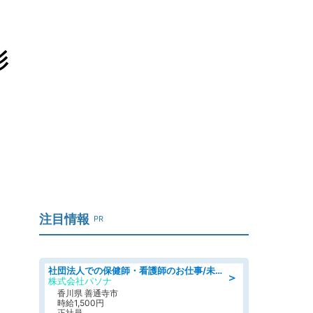
影
も
注目情報
PR
社団法人での保健師・看護師のお仕事/未経験OK/要資格:普通免許、保健師、正看護師
＞
株式会社パソナ
香川県 善通寺市
時給1,500円
正社員