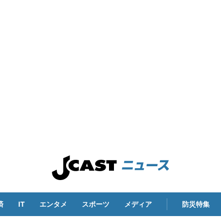
済
IT
エンタメ
スポーツ
メディア
防災特集