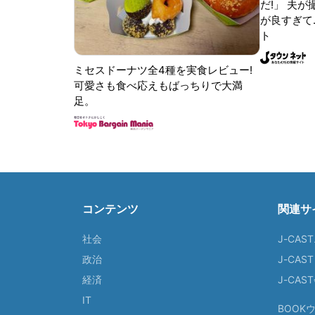
だ!」 夫
が良すぎて.
ト
ミセスドーナツ全4種を実食レビュー!
可愛さも食べ応えもばっちりで大満
足。
コンテンツ
関連サ
社会
J-CAS
政治
J-CAS
経済
J-CA
IT
BOOK