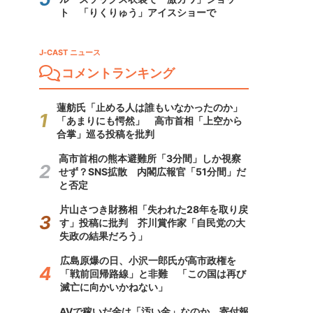
ト 「りくりゅう」アイスショーで
J-CAST ニュース
コメントランキング
蓮舫氏「止める人は誰もいなかったのか」
「あまりにも愕然」 高市首相「上空から
合掌」巡る投稿を批判
高市首相の熊本避難所「3分間」しか視察
せず？SNS拡散 内閣広報官「51分間」だ
と否定
片山さつき財務相「失われた28年を取り戻
す」投稿に批判 芥川賞作家「自民党の大
失政の結果だろう」
広島原爆の日、小沢一郎氏が高市政権を
「戦前回帰路線」と非難 「この国は再び
滅亡に向かいかねない」
AVで稼いだ金は「汚い金」なのか 寄付報