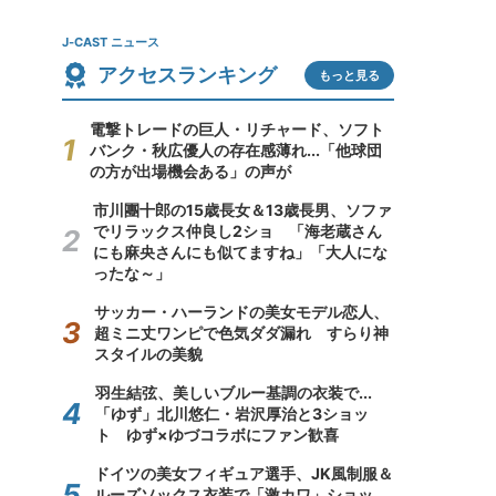
J-CAST ニュース
アクセスランキング
もっと見る
電撃トレードの巨人・リチャード、ソフト
バンク・秋広優人の存在感薄れ...「他球団
の方が出場機会ある」の声が
市川團十郎の15歳長女＆13歳長男、ソファ
でリラックス仲良し2ショ 「海老蔵さん
にも麻央さんにも似てますね」「大人にな
ったな～」
サッカー・ハーランドの美女モデル恋人、
超ミニ丈ワンピで色気ダダ漏れ すらり神
スタイルの美貌
羽生結弦、美しいブルー基調の衣装で...
「ゆず」北川悠仁・岩沢厚治と3ショッ
ト ゆず×ゆづコラボにファン歓喜
ドイツの美女フィギュア選手、JK風制服＆
ルーズソックス衣装で「激カワ」ショッ