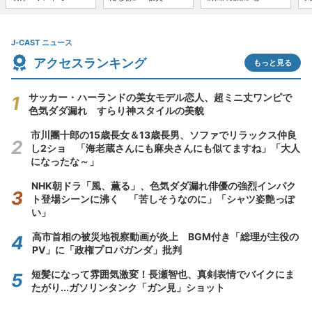
J-CAST ニュース
アクセスランキング
もっと見る
サッカー・ハーランドの美女モデル恋人、超ミニ丈ワンピで
色気ダダ漏れ すらり神スタイルの美貌
市川團十郎の15歳長女＆13歳長男、ソファでリラックス仲良
し2ショ 「海老蔵さんにも麻央さんにも似てますね」「大人
になったな～」
NHK朝ドラ「風、薫る」、色気ダダ漏れ俳優の強烈インパク
ト登場シーンに沸く 「苦しそうなのに」「シャツ姿艶っぽ
い」
高市首相の被災地視察動画が炎上 BGM付き「総理が主役の
PV」に「政権プロパガンダ」批判
短髪になって雰囲気激変！長瀬智也、真剣表情でバイクにま
たがり...ガソリンタンク「ガン見」ショット