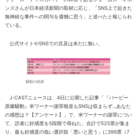
ンズさんが日本経済新聞の取材に応じ、「SNS上で起きた
無神経な事件への関与を遺憾に思う」と述べたと報じられ
ている。
公式サイトやSNSでの言及は未だに無い。
騒動の経緯
J-CASTニュースは、4日に公開した記事「『バービー
原爆騒動』米ワーナー謝罪報道もSNSは収まらず...あなた
の感想は？【アンケート】」で、米ワーナーの謝罪につい
て、読者に好感度を5段階で尋ねた。合計で525票が集ま
り、最も好感度の低い選択肢「悪いと思う」に399票（7