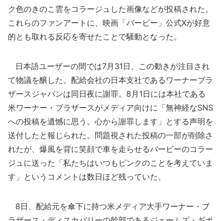
ク色のきのこ雲をコラージュした画像などが投稿された。
これらのファンアートに、映画「バービー」公式Xが好意
的とも取れる反応を寄せたことで騒動となった。
日本語ユーザーの間では7月31日、この動きが注目され
て物議を醸した。配給会社の日本支社であるワーナーブラ
ザースジャパンは同日夜に謝罪。8月1日には本社である
米ワーナー・ブラザースがメディア向けに「無神経なSNS
への投稿を遺憾に思う。心から謝罪します」とする声明を
送付したと報じられた。問題視された投稿の一部が削除さ
れたが、爆風を背に笑顔で車を走らせるバービーのコラー
ジュに送った「私たちはいつもピンクのことを考えていま
す」というコメントは数日ほど残っていた。
8日、配給元を傘下に持つ米メディア大手ワーナー・ブ
ラザース・ディスカバリーの幹部であるジェームズ・ギボ