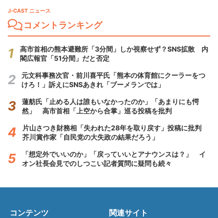
J-CAST ニュース
コメントランキング
高市首相の熊本避難所「3分間」しか視察せず？SNS拡散 内
閣広報官「51分間」だと否定
元文科事務次官・前川喜平氏「熊本の体育館にクーラーをつ
けろ！」訴えにSNSあきれ「ブーメランでは」
蓮舫氏「止める人は誰もいなかったのか」「あまりにも愕
然」 高市首相「上空から合掌」巡る投稿を批判
片山さつき財務相「失われた28年を取り戻す」投稿に批判
芥川賞作家「自民党の大失政の結果だろう」
「想定外でいいのか」「戻っていいとアナウンスは？」 イ
オン社長会見でのしつこい記者質問に疑問も続々
コンテンツ
関連サイト