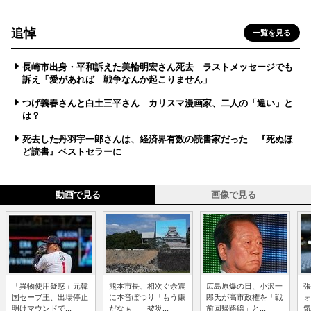
追悼
一覧を見る
長崎市出身・平和訴えた美輪明宏さん死去 ラストメッセージでも
訴え「愛があれば 戦争なんか起こりません」
つげ義春さんと白土三平さん カリスマ漫画家、二人の「違い」と
は？
死去した丹羽宇一郎さんは、経済界有数の読書家だった 『死ぬほ
ど読書』ベストセラーに
動画で見る
画像で見る
「異物使用疑惑」元韓
熊本市長、相次ぐ余震
広島原爆の日、小沢一
張
国セーブ王、出場停止
に本音ぽつり「もう嫌
郎氏が高市政権を「戦
ォ
明けマウンドで...
だなぁ」 被災...
前回帰路線」と...
気