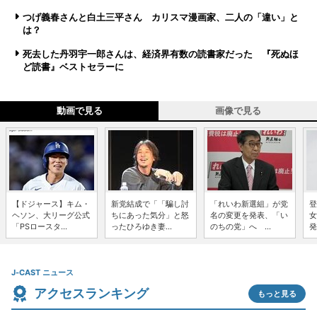
つげ義春さんと白土三平さん カリスマ漫画家、二人の「違い」と
は？
死去した丹羽宇一郎さんは、経済界有数の読書家だった 『死ぬほ
ど読書』ベストセラーに
動画で見る
画像で見る
【ドジャース】キム・
新党結成で「「騙し討
「れいわ新選組」が党
登
ヘソン、大リーグ公式
ちにあった気分」と怒
名の変更を発表、「い
女
「PSロースタ...
ったひろゆき妻...
のちの党」へ ...
発
J-CAST ニュース
アクセスランキング
もっと見る