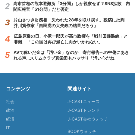
高市首相の熊本避難所「3分間」しか視察せず？SNS拡散 内
閣広報官「51分間」だと否定
片山さつき財務相「失われた28年を取り戻す」投稿に批判
芥川賞作家「自民党の大失政の結果だろう」
広島原爆の日、小沢一郎氏が高市政権を「戦前回帰路線」と
非難 「この国は再び滅亡に向かいかねない」
AVで稼いだ金は「汚い金」なのか 寄付報告への中傷にあき
れる声...スリムクラブ真栄田もバッサリ「汚い心だね」
コンテンツ
関連サイト
社会
J-CASTニュース
政治
J-CASTトレンド
経済
J-CAST会社ウォッチ
IT
BOOKウォッチ