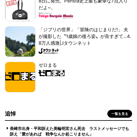
8日に発売。Pensta史上最も豪華な7点入り
だよ~。
「ジブリの世界」「冒険のはじまりだ!」 夫
が撮影した〝1歳娘の後ろ姿〟が良すぎて...4.
8万人感激|Jタウンネット
ゼロまる
追悼
一覧を見る
長崎市出身・平和訴えた美輪明宏さん死去 ラストメッセージでも
訴え「愛があれば 戦争なんか起こりません」