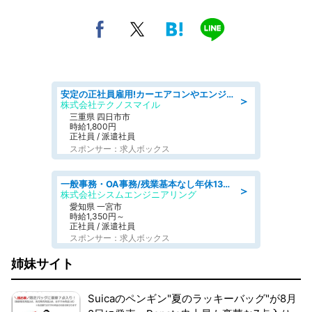
安定の正社員雇用!カーエアコンやエンジンの製造・加工業務 denso aichi
＞
株式会社テクノスマイル
三重県 四日市市
時給1,800円
正社員 / 派遣社員
スポンサー：求人ボックス
一般事務・OA事務/残業基本なし年休130日社保完備の一般・調達事務
＞
株式会社シスムエンジニアリング
愛知県 一宮市
時給1,350円～
正社員 / 派遣社員
スポンサー：求人ボックス
姉妹サイト
Suicaのペンギン"夏のラッキーバッグ"が8月