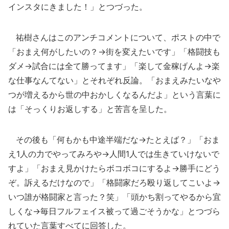
インスタにきました！」とつづった。
祐樹さんはこのアンチコメントについて、ポストの中で
「おまえ何がしたいの？→街を変えたいです」「格闘技も
ダメ→試合には全て勝ってます」「楽して金稼げんよ→楽
な仕事なんてない」とそれぞれ反論。「おまえみたいなや
つが増えるから世の中おかしくなるんだよ」という言葉に
は「そっくりお返しする」と苦言を呈した。
その後も「何もかも中途半端だな→たとえば？」「おま
え1人の力でやってみろや→人間1人では生きていけないで
すよ」「おまえ見かけたらボコボコにするよ→勝手にどう
ぞ。訴えるだけなので」「格闘家だろ殴り返してこいよ→
いつ誰が格闘家と言った？笑」「頭かち割ってやるから宜
しくな→毎日フルフェイス被って過ごそうかな」とつづら
れていた言葉すべてに回答した。