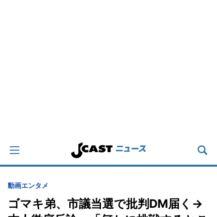
動画
エンタメ
ゴマキ弟、市議当選で批判DM届く→