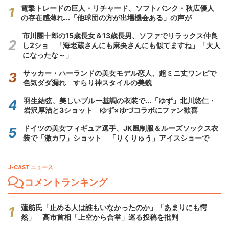
電撃トレードの巨人・リチャード、ソフトバンク・秋広優人
の存在感薄れ...「他球団の方が出場機会ある」の声が
市川團十郎の15歳長女＆13歳長男、ソファでリラックス仲良
し2ショ 「海老蔵さんにも麻央さんにも似てますね」「大人
になったな～」
サッカー・ハーランドの美女モデル恋人、超ミニ丈ワンピで
色気ダダ漏れ すらり神スタイルの美貌
羽生結弦、美しいブルー基調の衣装で...「ゆず」北川悠仁・
岩沢厚治と3ショット ゆず×ゆづコラボにファン歓喜
ドイツの美女フィギュア選手、JK風制服＆ルーズソックス衣
装で「激カワ」ショット 「りくりゅう」アイスショーで
J-CAST ニュース
コメントランキング
蓮舫氏「止める人は誰もいなかったのか」「あまりにも愕
然」 高市首相「上空から合掌」巡る投稿を批判