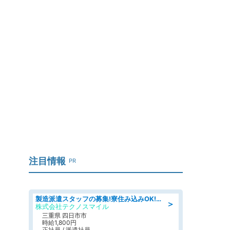
た
注目情報
PR
製造派遣スタッフの募集!寮住み込みOK!カーエアコンの検査業務 denso aichi
＞
株式会社テクノスマイル
三重県 四日市市
時給1,800円
正社員 / 派遣社員