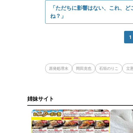
「ただちに影響はない、これ、ど
ね？」
1
原発処理水
岡田克也
石垣のりこ
立
姉妹サイト