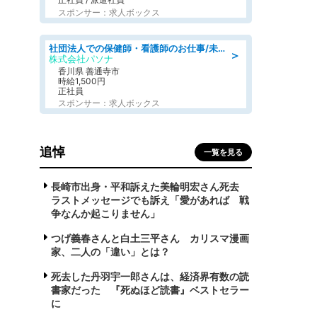
スポンサー：求人ボックス
社団法人での保健師・看護師のお仕事/未経験OK/要資格:普通免許、保健師、正看護師
＞
株式会社パソナ
香川県 善通寺市
時給1,500円
正社員
スポンサー：求人ボックス
追悼
一覧を見る
長崎市出身・平和訴えた美輪明宏さん死去
ラストメッセージでも訴え「愛があれば 戦
争なんか起こりません」
つげ義春さんと白土三平さん カリスマ漫画
家、二人の「違い」とは？
死去した丹羽宇一郎さんは、経済界有数の読
書家だった 『死ぬほど読書』ベストセラー
に