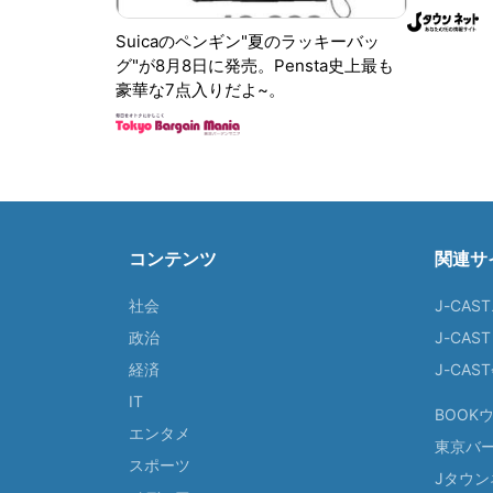
Suicaのペンギン"夏のラッキーバッ
グ"が8月8日に発売。Pensta史上最も
豪華な7点入りだよ~。
コンテンツ
関連サ
社会
J-CAS
政治
J-CAS
経済
J-CA
IT
BOOK
エンタメ
東京バ
スポーツ
Jタウン