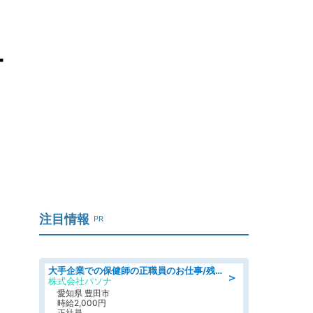
ー
注目情報
PR
大手企業での保健師の正職員のお仕事/残業なし/要資格:保健師
＞
株式会社パソナ
愛知県 豊田市
時給2,000円
正社員