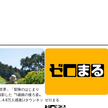
世界」「冒険のはじまり
が撮影した〝1歳娘の後ろ姿〟
ゼロまる
..4.8万人感激|Jタウンネッ