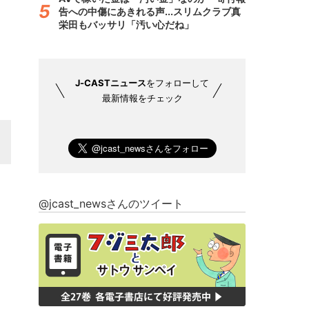
告への中傷にあきれる声...スリムクラブ真
栄田もバッサリ「汚い心だね」
J-CASTニュース
をフォローして
最新情報をチェック
@jcast_newsさんのツイート