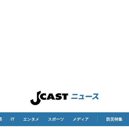
済
IT
エンタメ
スポーツ
メディア
防災特集