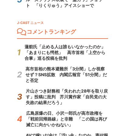
ト 「りくりゅう」アイスショーで
J-CAST ニュース
コメントランキング
蓮舫氏「止める人は誰もいなかったのか」
「あまりにも愕然」 高市首相「上空から
合掌」巡る投稿を批判
高市首相の熊本避難所「3分間」しか視察
せず？SNS拡散 内閣広報官「51分間」だ
と否定
片山さつき財務相「失われた28年を取り戻
す」投稿に批判 芥川賞作家「自民党の大
失政の結果だろう」
広島原爆の日、小沢一郎氏が高市政権を
「戦前回帰路線」と非難 「この国は再び
滅亡に向かいかねない」
AVで稼いだ金は「汚い金」なのか 寄付報