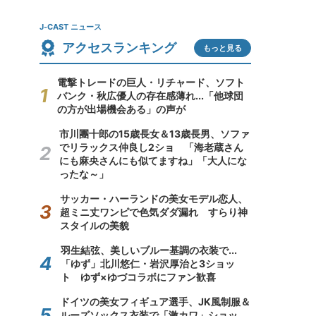
J-CAST ニュース
アクセスランキング
もっと見る
電撃トレードの巨人・リチャード、ソフト
バンク・秋広優人の存在感薄れ...「他球団
の方が出場機会ある」の声が
市川團十郎の15歳長女＆13歳長男、ソファ
でリラックス仲良し2ショ 「海老蔵さん
にも麻央さんにも似てますね」「大人にな
ったな～」
サッカー・ハーランドの美女モデル恋人、
超ミニ丈ワンピで色気ダダ漏れ すらり神
スタイルの美貌
羽生結弦、美しいブルー基調の衣装で...
「ゆず」北川悠仁・岩沢厚治と3ショッ
ト ゆず×ゆづコラボにファン歓喜
ドイツの美女フィギュア選手、JK風制服＆
ルーズソックス衣装で「激カワ」ショッ