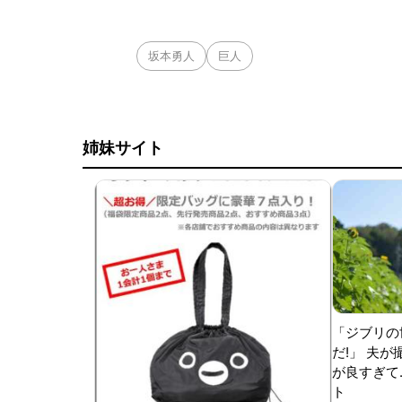
坂本勇人
巨人
姉妹サイト
「ジブリの
だ!」 夫
が良すぎて.
ト