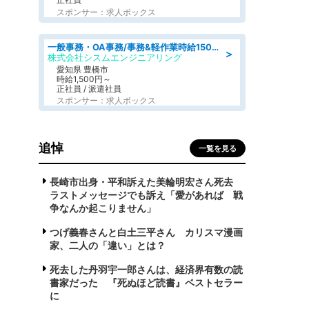
スポンサー：求人ボックス
一般事務・OA事務/事務&軽作業時給1500円土日祝休み各種社保完備
＞
株式会社シスムエンジニアリング
愛知県 豊橋市
時給1,500円～
正社員 / 派遣社員
スポンサー：求人ボックス
追悼
一覧を見る
長崎市出身・平和訴えた美輪明宏さん死去
ラストメッセージでも訴え「愛があれば 戦
争なんか起こりません」
つげ義春さんと白土三平さん カリスマ漫画
家、二人の「違い」とは？
死去した丹羽宇一郎さんは、経済界有数の読
書家だった 『死ぬほど読書』ベストセラー
に