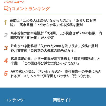
J-CAST ニュース
コメントランキング
蓮舫氏「止める人は誰もいなかったのか」「あまりにも愕
然」 高市首相「上空から合掌」巡る投稿を批判
高市首相の熊本避難所「3分間」しか視察せず？SNS拡散 内
閣広報官「51分間」だと否定
片山さつき財務相「失われた28年を取り戻す」投稿に批判
芥川賞作家「自民党の大失政の結果だろう」
広島原爆の日、小沢一郎氏が高市政権を「戦前回帰路線」と
非難 「この国は再び滅亡に向かいかねない」
AVで稼いだ金は「汚い金」なのか 寄付報告への中傷にあき
れる声...スリムクラブ真栄田もバッサリ「汚い心だね」
コンテンツ
関連サイト