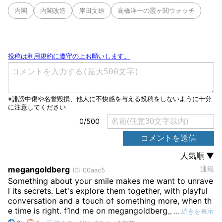
内閣
内閣改造
岸田文雄
高橋洋一の霞ヶ関ウォッチ