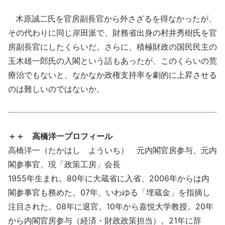
木原誠二氏を官房副長官から外さざるを得なかったが、
その代わりに同じ岸田派で、財務省出身の村井秀樹氏を官
房副長官にしたくらいだ。さらに、積極財政の国民民主の
玉木雄一郎氏の入閣という話もあったが、このくらいの荒
療治でもないと、なかなか政権支持率を劇的に上昇させる
のは難しいのではないか。
＋＋ 高橋洋一プロフィール
高橋洋一（たかはし よういち） 元内閣官房参与、元内
閣参事官、現「政策工房」会長
1955年生まれ。80年に大蔵省に入省、2006年からは内
閣参事官も務めた。07年、いわゆる「埋蔵金」を指摘し
注目された。08年に退官。10年から嘉悦大学教授。20年
から内閣官房参与（経済・財政政策担当）。21年に辞