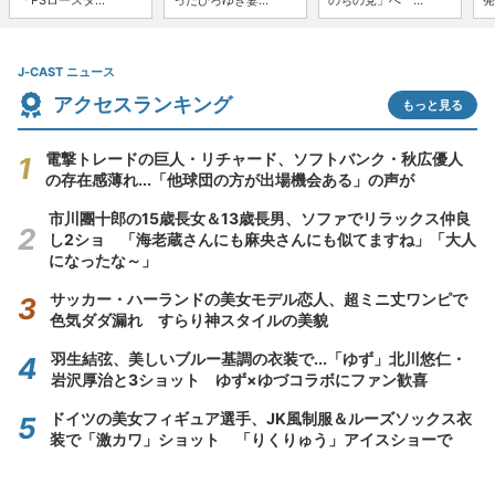
「PSロースタ...
ったひろゆき妻...
のちの党」へ ...
発
J-CAST ニュース
アクセスランキング
もっと見る
電撃トレードの巨人・リチャード、ソフトバンク・秋広優人
の存在感薄れ...「他球団の方が出場機会ある」の声が
市川團十郎の15歳長女＆13歳長男、ソファでリラックス仲良
し2ショ 「海老蔵さんにも麻央さんにも似てますね」「大人
になったな～」
サッカー・ハーランドの美女モデル恋人、超ミニ丈ワンピで
色気ダダ漏れ すらり神スタイルの美貌
羽生結弦、美しいブルー基調の衣装で...「ゆず」北川悠仁・
岩沢厚治と3ショット ゆず×ゆづコラボにファン歓喜
ドイツの美女フィギュア選手、JK風制服＆ルーズソックス衣
装で「激カワ」ショット 「りくりゅう」アイスショーで