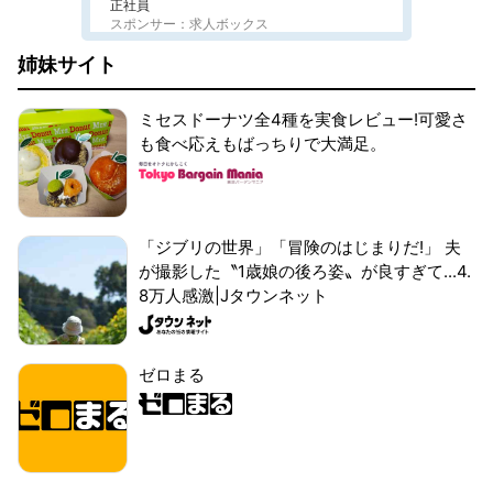
正社員
スポンサー：求人ボックス
姉妹サイト
ミセスドーナツ全4種を実食レビュー!可愛さ
も食べ応えもばっちりで大満足。
「ジブリの世界」「冒険のはじまりだ!」 夫
が撮影した〝1歳娘の後ろ姿〟が良すぎて...4.
8万人感激|Jタウンネット
ゼロまる