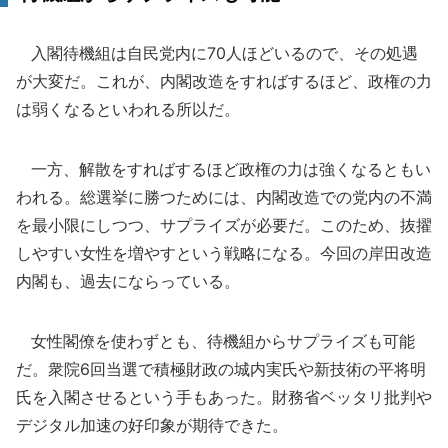
入閣待機組は自民党内に70人ほどいるので、その処遇
が大変だ。これが、内閣改造をすればするほど、政権の力
は弱くなるといわれる所以だ。
一方、解散をすればするほど政権の力は強くなるともい
われる。総選挙に勝つためには、内閣改造での党内の不満
を最小限にしつつ、サプライズが必要だ。このため、抜擢
しやすい女性を増やすという戦略になる。今回の岸田改造
内閣も、過去にならっている。
女性閣僚を使わずとも、待機組からサプライズも可能
だ。衆院6回当選で積極財政の城内実氏や新技術の平将明
氏を入閣させるという手もあった。財務省ベッタリ批判や
デジタル加速の好印象が期待できた。