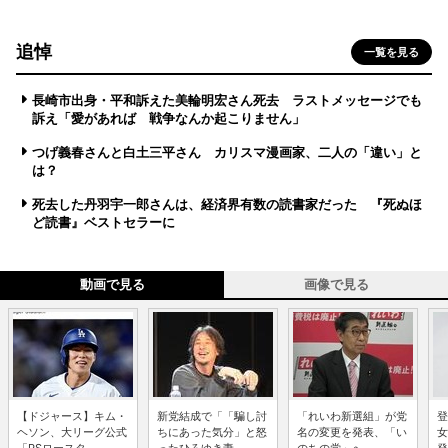
追悼
一覧を見る
長崎市出身・平和訴えた美輪明宏さん死去 ラストメッセージでも
訴え「愛があれば 戦争なんか起こりません」
つげ義春さんと白土三平さん カリスマ漫画家、二人の「違い」と
は？
死去した丹羽宇一郎さんは、経済界有数の読書家だった 『死ぬほ
ど読書』ベストセラーに
動画で見る
画像で見る
【ドジャース】キム・
新党結成で「「騙し討
「れいわ新選組」が党
登
ヘソン、大リーグ公式
ちにあった気分」と怒
名の変更を発表、「い
女