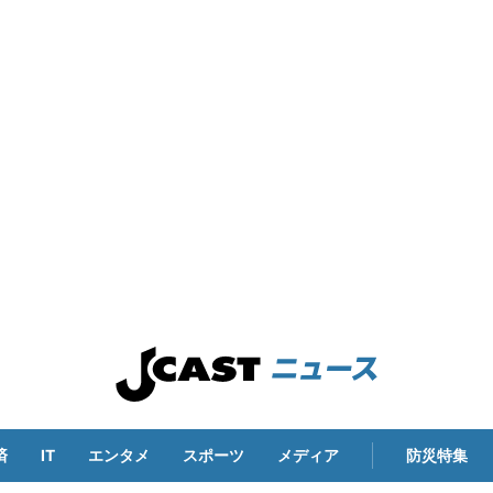
済
IT
エンタメ
スポーツ
メディア
防災特集