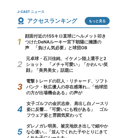
J-CAST ニュース
アクセスランキング
もっと見る
顔面付近の155キロ直球にヘルメット叩き
つけたDeNAルーキー宮下朝陽に擁護の
声 「負けん気必要」と球団OB
元卓球・石川佳純、イケメン陸上選手と2
ショット 「メチャ可愛い」「かわいい笑
顔」「美男美女」話題に
電撃トレードの巨人・リチャード、ソフト
バンク・秋広優人の存在感薄れ...「他球団
の方が出場機会ある」の声が
女子ゴルフの金沢志奈、肩出し白ノースリ
姿に反響...「可愛いにも程がある」 ゴル
フウェア姿と雰囲気変わって
ダレノガレ明美、被災地炊き出しで細やか
な心遣い...「並んでくれた子やとりにきて
くれた子にシールを」