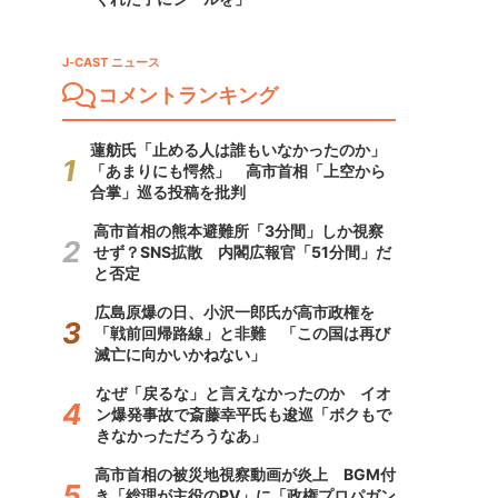
J-CAST ニュース
コメントランキング
蓮舫氏「止める人は誰もいなかったのか」
「あまりにも愕然」 高市首相「上空から
合掌」巡る投稿を批判
高市首相の熊本避難所「3分間」しか視察
せず？SNS拡散 内閣広報官「51分間」だ
と否定
広島原爆の日、小沢一郎氏が高市政権を
「戦前回帰路線」と非難 「この国は再び
滅亡に向かいかねない」
なぜ「戻るな」と言えなかったのか イオ
ン爆発事故で斎藤幸平氏も逡巡「ボクもで
きなかっただろうなあ」
高市首相の被災地視察動画が炎上 BGM付
き「総理が主役のPV」に「政権プロパガン