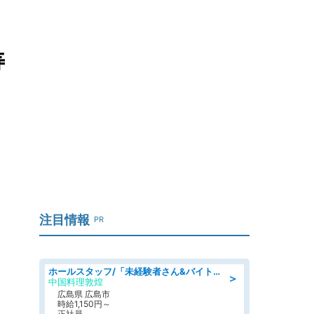
寿
注目情報
PR
ホールスタッフ/「未経験者さん&バイトデビューも大歓迎」残業ほぼなし×1日3時間〜勤務OK!フォロー体制も充実/広島県/広島市南区
＞
中国料理敦煌
広島県 広島市
時給1,150円～
正社員