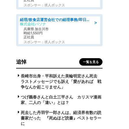
スポンサー：求人ボックス
経理/飲食店運営会社での経理事務/即日勤務可/車通勤可/経理/一般事務
＞
株式会社パソナ
兵庫県 加古川市
時給1,550円
正社員
スポンサー：求人ボックス
追悼
一覧を見る
長崎市出身・平和訴えた美輪明宏さん死去
ラストメッセージでも訴え「愛があれば 戦
争なんか起こりません」
つげ義春さんと白土三平さん カリスマ漫画
家、二人の「違い」とは？
死去した丹羽宇一郎さんは、経済界有数の読
書家だった 『死ぬほど読書』ベストセラー
に