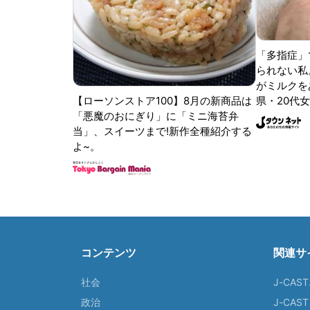
「多指症」
られない私
がミルクをあ
【ローソンストア100】8月の新商品は
県・20代女
「悪魔のおにぎり」に「ミニ海苔弁
当」、スイーツまで!新作全種紹介する
よ~。
コンテンツ
関連サ
社会
J-CAS
政治
J-CAS