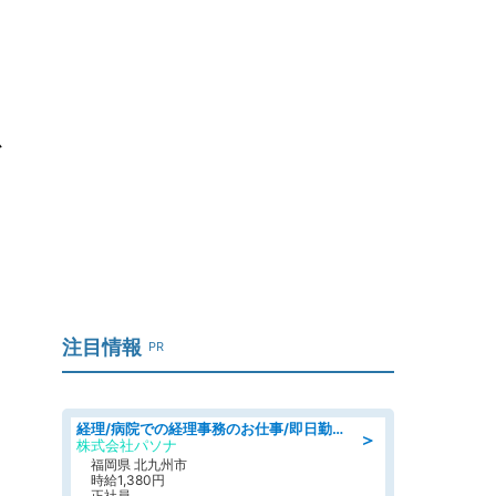
を
注目情報
PR
経理/病院での経理事務のお仕事/即日勤務可/車通勤可/経理/一般事務
＞
株式会社パソナ
福岡県 北九州市
時給1,380円
正社員