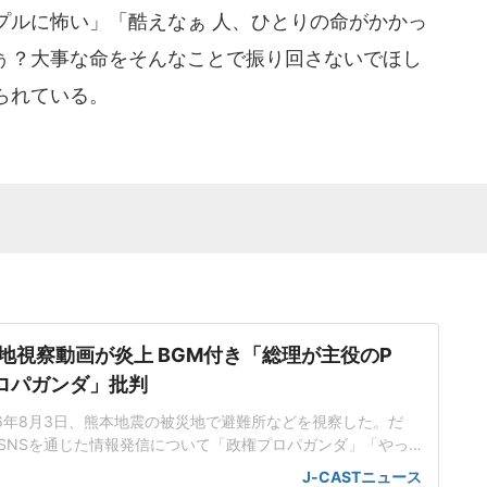
プルに怖い」「酷えなぁ 人、ひとりの命がかかっ
ぅ？大事な命をそんなことで振り回さないでほし
られている。
地視察動画が炎上 BGM付き「総理が主役のP
ロパガンダ」批判
26年8月3日、熊本地震の被災地で避難所などを視察した。だ
SNSを通じた情報発信について「政権プロパガンダ」「やっ
などと酷評が相次ぐ事態に。支持率に翳りが見えてきた政権
J-CASTニュース