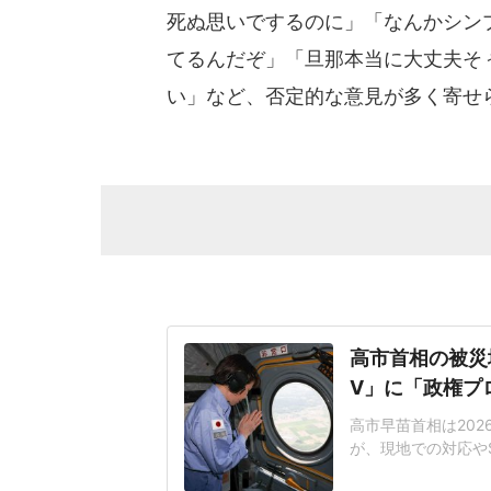
死ぬ思いでするのに」「なんかシン
てるんだぞ」「旦那本当に大丈夫そ
い」など、否定的な意見が多く寄せ
高市首相の被災
V」に「政権プ
高市早苗首相は20
が、現地での対応や
てることが北朝鮮」