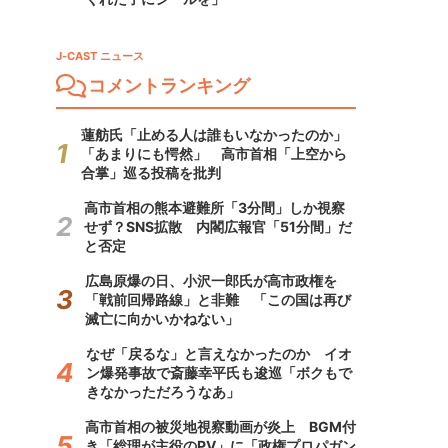
J-CAST ニュース
コメントランキング
蓮舫氏「止める人は誰もいなかったのか」
「あまりにも愕然」 高市首相「上空から
合掌」巡る投稿を批判
高市首相の熊本避難所「3分間」しか視察
せず？SNS拡散 内閣広報官「51分間」だ
と否定
広島原爆の日、小沢一郎氏が高市政権を
「戦前回帰路線」と非難 「この国は再び
滅亡に向かいかねない」
なぜ「戻るな」と言えなかったのか イオ
ン爆発事故で斎藤幸平氏も逡巡「ボクもで
きなかっただろうなあ」
高市首相の被災地視察動画が炎上 BGM付
き「総理が主役のPV」に「政権プロパガン