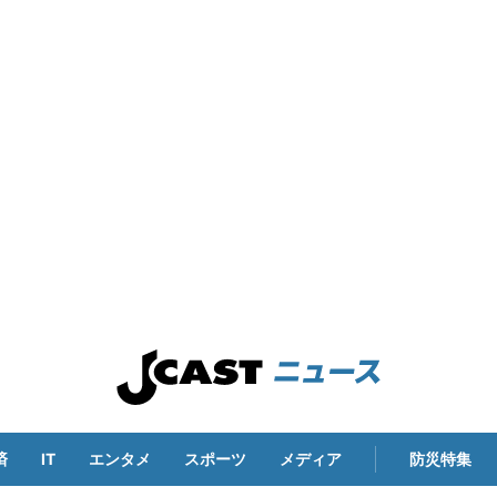
済
IT
エンタメ
スポーツ
メディア
防災特集