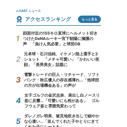
J-CAST ニュース
アクセスランキング
もっと見る
顔面付近の155キロ直球にヘルメット叩き
つけたDeNAルーキー宮下朝陽に擁護の
声 「負けん気必要」と球団OB
元卓球・石川佳純、イケメン陸上選手と2
ショット 「メチャ可愛い」「かわいい笑
顔」「美男美女」話題に
電撃トレードの巨人・リチャード、ソフト
バンク・秋広優人の存在感薄れ...「他球団
の方が出場機会ある」の声が
女子ゴルフの金沢志奈、肩出し白ノースリ
姿に反響...「可愛いにも程がある」 ゴル
フウェア姿と雰囲気変わって
ダレノガレ明美、被災地炊き出しで細やか
な心遣い...「並んでくれた子やとりにきて
くれた子にシールを」