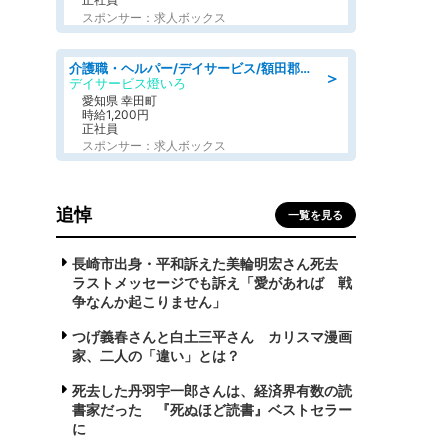
スポンサー：求人ボックス
介護職・ヘルパー/デイサービス/額田郡幸田町/JR東海道本線 幸田/愛知県
＞
デイサービス燈いろ
愛知県 幸田町
時給1,200円
正社員
スポンサー：求人ボックス
追悼
一覧を見る
長崎市出身・平和訴えた美輪明宏さん死去
ラストメッセージでも訴え「愛があれば 戦
争なんか起こりません」
つげ義春さんと白土三平さん カリスマ漫画
家、二人の「違い」とは？
死去した丹羽宇一郎さんは、経済界有数の読
書家だった 『死ぬほど読書』ベストセラー
に