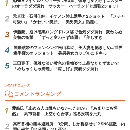
元NBAマイケル・ジョーダン63歳、体形も変わらず...スター
のオーラダダ漏れ サッカー・ハーランドと最強2ショット
元卓球・石川佳純、イケメン陸上選手と2ショット 「メチャ
可愛い」「かわいい笑顔」「美男美女」話題に
伊藤蘭、透け感黒ロングドレス姿で色気ダダ漏れ...変わらぬ
美貌の衝撃 「ずっと変わらず綺麗」「美しすぎ」
国際結婚のフェンシング松山恭助、美人妻を抱きしめ...世界
選手権のオフショット 美男美女カップルにドキっ
三田寛子、優雅な淡い黄色の着物姿で上品なたたずまいで
「めちゃくちゃ綺麗」「涼しげ」美貌ダダ漏れ
J-CAST ニュース
コメントランキング
蓮舫氏「止める人は誰もいなかったのか」「あまりにも愕
然」 高市首相「上空から合掌」巡る投稿を批判
高市首相の熊本避難所「3分間」しか視察せず？SNS拡散 内
閣広報官「51分間」だと否定