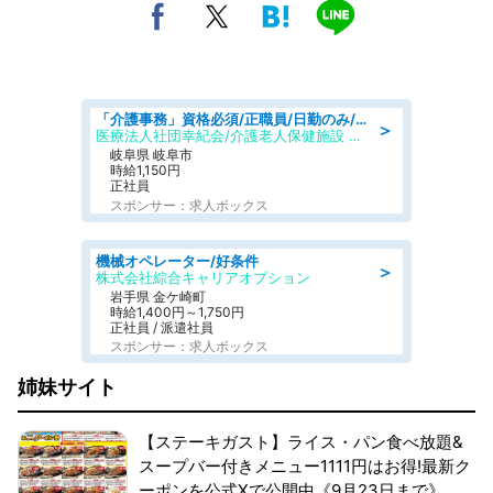
「介護事務」資格必須/正職員/日勤のみ/介護老人保健施設
＞
医療法人社団幸紀会/介護老人保健施設 グリーンビラ安江
岐阜県 岐阜市
時給1,150円
正社員
スポンサー：求人ボックス
機械オペレーター/好条件
＞
株式会社綜合キャリアオプション
岩手県 金ケ崎町
時給1,400円～1,750円
正社員 / 派遣社員
スポンサー：求人ボックス
姉妹サイト
【ステーキガスト】ライス・パン食べ放題&
スープバー付きメニュー1111円はお得!最新ク
ーポンを公式Xで公開中《9月23日まで》