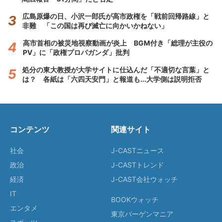
広島原爆の日、小沢一郎氏が高市政権を「戦前回帰路線」と
非難 「この国は再び滅亡に向かいかねない」
高市首相の被災地視察動画が炎上 BGM付き「総理が主役の
PV」に「政権プロパガンダ」批判
処分の東大教授が大学サイトに仕込んだ「不適切な言葉」と
は？ 各紙は「六四天安門」と報道も...大学側は説明拒否
コンテンツ
関連サイト
社会
J-CASTニュース
政治
J-CASTトレンド
経済
J-CAST会社ウォッチ
IT
BOOKウォッチ
エンタメ
東京バーゲンマニア