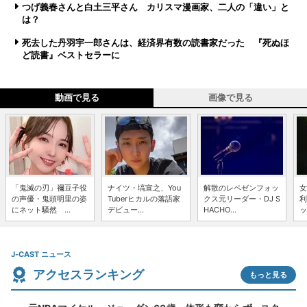
つげ義春さんと白土三平さん カリスマ漫画家、二人の「違い」と
は？
死去した丹羽宇一郎さんは、経済界有数の読書家だった 『死ぬほ
ど読書』ベストセラーに
動画で見る
画像で見る
「鬼滅の刃」禰豆子役
ナイツ・塙宣之、You
解散のレペゼンフォッ
女
の声優・鬼頭明里の姿
Tuberヒカルの落語家
クス元リーダー・DJ S
利
にネット騒然 ...
デビュー...
HACHO...
ッ
J-CAST ニュース
アクセスランキング
もっと見る