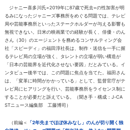
ジャニー喜多川氏=2019年に87歳で死去=の性加害が明
るみになったジャニーズ事務所をめぐる問題では、テレビ
局や芸能事務所といったステークホルダーが与える影響も
無視できない。日米の映画業での経験が長く、俳優・のん
さん（30）のエージェントを務めるコンサルティング会
社「スピーディ」の福田淳社長は、制作・送信を一手に握
るテレビ局の立場が強く、タレントの立場が弱い構造が
「日本の芸能界を近代化させない要因」だとみている。イ
ンタビュー後半では、この問題に焦点を当てた。福田さん
は、「変革に時間がかかっている」として、監督官庁がテ
レビ局にヒアリングを行い、芸能事務所をライセンス制に
することが必要だと訴えている。（聞き手・構成：J-CA
STニュース編集部 工藤博司）
（前編＜
「2年先までほぼ休みなし」のんが切り開く独