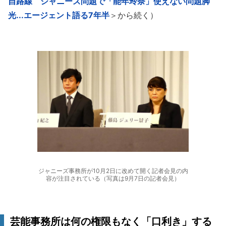
自路線 ジャニーズ問題で「能年玲奈」使えない問題脚
光...エージェント語る7年半
＞から続く）
ジャニーズ事務所が10月2日に改めて開く記者会見の内
容が注目されている（写真は9月7日の記者会見）
芸能事務所は何の権限もなく「口利き」する