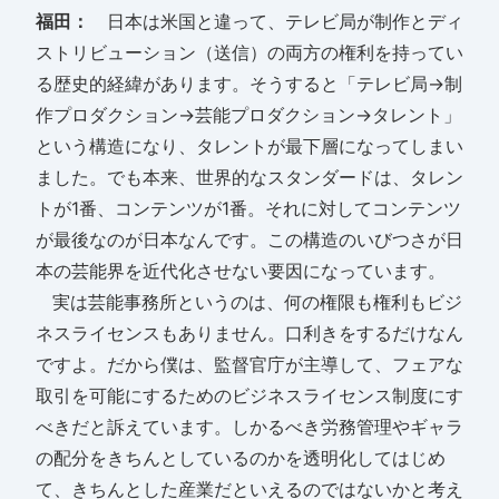
福田：
日本は米国と違って、テレビ局が制作とディ
ストリビューション（送信）の両方の権利を持ってい
る歴史的経緯があります。そうすると「テレビ局→制
作プロダクション→芸能プロダクション→タレント」
という構造になり、タレントが最下層になってしまい
ました。でも本来、世界的なスタンダードは、タレン
トが1番、コンテンツが1番。それに対してコンテンツ
が最後なのが日本なんです。この構造のいびつさが日
本の芸能界を近代化させない要因になっています。
実は芸能事務所というのは、何の権限も権利もビジ
ネスライセンスもありません。口利きをするだけなん
ですよ。だから僕は、監督官庁が主導して、フェアな
取引を可能にするためのビジネスライセンス制度にす
べきだと訴えています。しかるべき労務管理やギャラ
の配分をきちんとしているのかを透明化してはじめ
て、きちんとした産業だといえるのではないかと考え