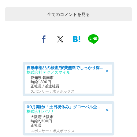
全てのコメントを見る
自動車部品の検査/寮費無料でしっかり稼げる denso aichi
＞
株式会社テクノスマイル
愛知県 碧南市
時給1,800円
正社員 / 派遣社員
スポンサー：求人ボックス
09月開始/「土日祝休み」グローバル企業での産業保健のお仕事/保健師/高時給/残業なし/服装自由
＞
株式会社パソナ
大阪府 大阪市
時給2,300円
正社員
スポンサー：求人ボックス