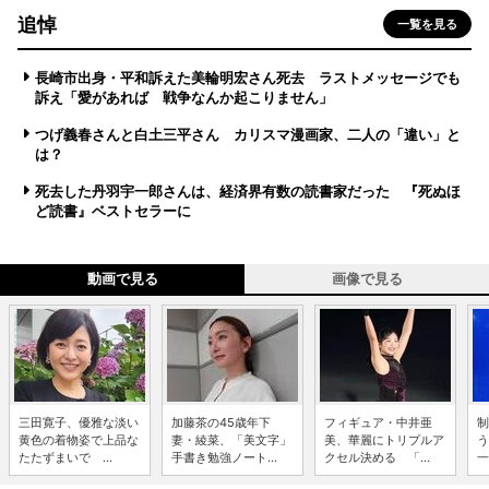
追悼
一覧を見る
長崎市出身・平和訴えた美輪明宏さん死去 ラストメッセージでも
訴え「愛があれば 戦争なんか起こりません」
つげ義春さんと白土三平さん カリスマ漫画家、二人の「違い」と
は？
死去した丹羽宇一郎さんは、経済界有数の読書家だった 『死ぬほ
ど読書』ベストセラーに
動画で見る
画像で見る
三田寛子、優雅な淡い
加藤茶の45歳年下
フィギュア・中井亜
制
黄色の着物姿で上品な
妻・綾菜、「美文字」
美、華麗にトリプルア
う
たたずまいで ...
手書き勉強ノート...
クセル決める 「...
一