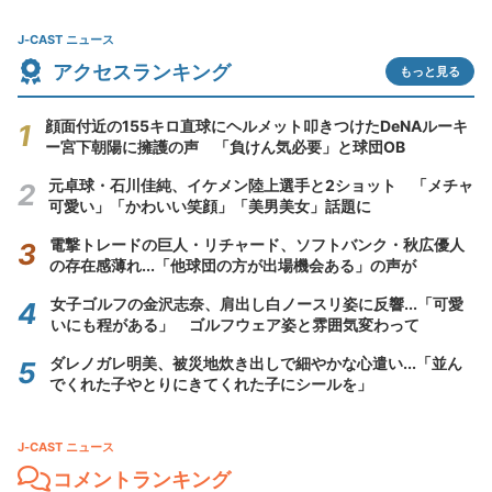
J-CAST ニュース
アクセスランキング
もっと見る
顔面付近の155キロ直球にヘルメット叩きつけたDeNAルーキ
ー宮下朝陽に擁護の声 「負けん気必要」と球団OB
元卓球・石川佳純、イケメン陸上選手と2ショット 「メチャ
可愛い」「かわいい笑顔」「美男美女」話題に
電撃トレードの巨人・リチャード、ソフトバンク・秋広優人
の存在感薄れ...「他球団の方が出場機会ある」の声が
女子ゴルフの金沢志奈、肩出し白ノースリ姿に反響...「可愛
いにも程がある」 ゴルフウェア姿と雰囲気変わって
ダレノガレ明美、被災地炊き出しで細やかな心遣い...「並ん
でくれた子やとりにきてくれた子にシールを」
J-CAST ニュース
コメントランキング