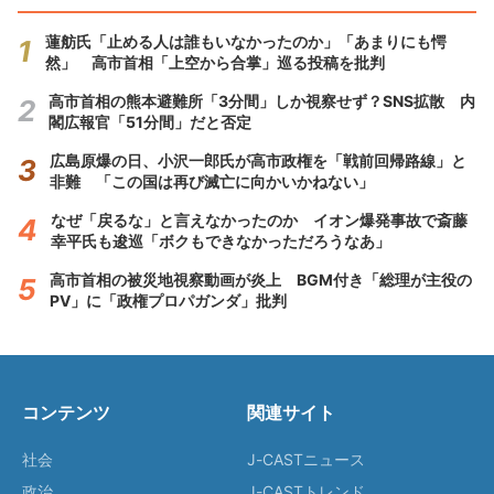
蓮舫氏「止める人は誰もいなかったのか」「あまりにも愕
然」 高市首相「上空から合掌」巡る投稿を批判
高市首相の熊本避難所「3分間」しか視察せず？SNS拡散 内
閣広報官「51分間」だと否定
広島原爆の日、小沢一郎氏が高市政権を「戦前回帰路線」と
非難 「この国は再び滅亡に向かいかねない」
なぜ「戻るな」と言えなかったのか イオン爆発事故で斎藤
幸平氏も逡巡「ボクもできなかっただろうなあ」
高市首相の被災地視察動画が炎上 BGM付き「総理が主役の
PV」に「政権プロパガンダ」批判
コンテンツ
関連サイト
社会
J-CASTニュース
政治
J-CASTトレンド