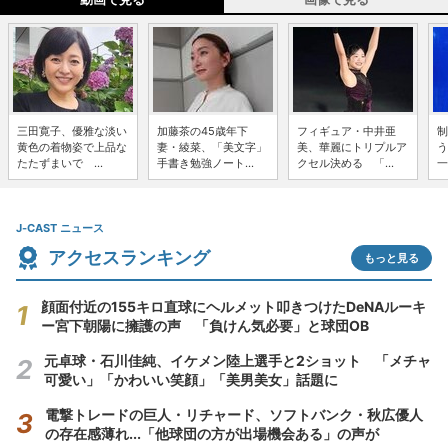
三田寛子、優雅な淡い
加藤茶の45歳年下
フィギュア・中井亜
制
黄色の着物姿で上品な
妻・綾菜、「美文字」
美、華麗にトリプルア
う
たたずまいで ...
手書き勉強ノート...
クセル決める 「...
一
J-CAST ニュース
アクセスランキング
もっと見る
顔面付近の155キロ直球にヘルメット叩きつけたDeNAルーキ
ー宮下朝陽に擁護の声 「負けん気必要」と球団OB
元卓球・石川佳純、イケメン陸上選手と2ショット 「メチャ
可愛い」「かわいい笑顔」「美男美女」話題に
電撃トレードの巨人・リチャード、ソフトバンク・秋広優人
の存在感薄れ...「他球団の方が出場機会ある」の声が