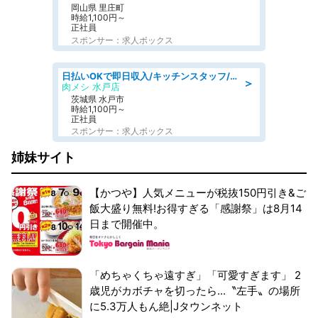
岡山県 里庄町
時給1,100円～
正社員
スポンサー：求人ボックス
日払いOKで即日収入/キッチンスタッフ/「原付免許必須」デリバリー業務など、自己成長可能な幅広い仕事に挑戦!髪型自由&ピアス・ネイルOK/茨城県/水戸市
＞
肉メシ 水戸店
茨城県 水戸市
時給1,100円～
正社員
スポンサー：求人ボックス
姉妹サイト
【かつや】人気メニューが税抜150円引き&ご
飯大盛り無料!お得すぎる「感謝祭」は8月14
日まで開催中。
「めちゃくちゃ遠すぎ」「可愛すぎます」 2
歳児がカボチャを切ったら...〝左手〟の場所
に5.3万人もん絶|Jタウンネット