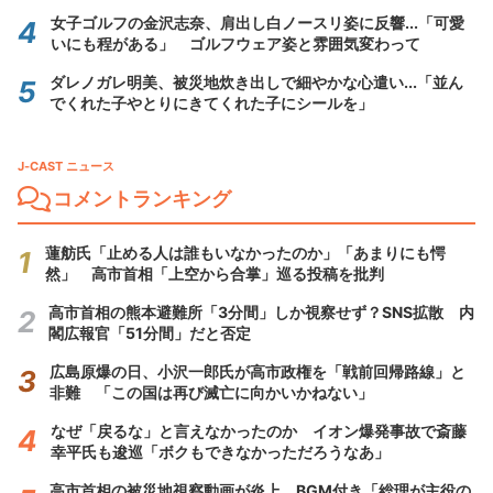
女子ゴルフの金沢志奈、肩出し白ノースリ姿に反響...「可愛
いにも程がある」 ゴルフウェア姿と雰囲気変わって
ダレノガレ明美、被災地炊き出しで細やかな心遣い...「並ん
でくれた子やとりにきてくれた子にシールを」
J-CAST ニュース
コメントランキング
蓮舫氏「止める人は誰もいなかったのか」「あまりにも愕
然」 高市首相「上空から合掌」巡る投稿を批判
高市首相の熊本避難所「3分間」しか視察せず？SNS拡散 内
閣広報官「51分間」だと否定
広島原爆の日、小沢一郎氏が高市政権を「戦前回帰路線」と
非難 「この国は再び滅亡に向かいかねない」
なぜ「戻るな」と言えなかったのか イオン爆発事故で斎藤
幸平氏も逡巡「ボクもできなかっただろうなあ」
高市首相の被災地視察動画が炎上 BGM付き「総理が主役の