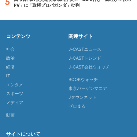
PV」に「政権プロパガンダ」批判
コンテンツ
関連サイト
社会
J-CASTニュース
政治
J-CASTトレンド
経済
J-CAST会社ウォッチ
IT
BOOKウォッチ
エンタメ
東京バーゲンマニア
スポーツ
Jタウンネット
メディア
ゼロまる
動画
サイトについて