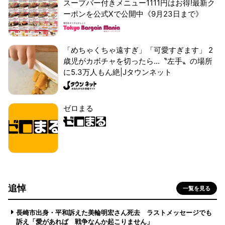
スープバー付きメニュー1111円はお得!最新ク
ーポンを公式Xで公開中《9月23日まで》
「めちゃくちゃ遠すぎ」「可愛すぎます」 2
歳児がカボチャを切ったら...〝左手〟の場所
に5.3万人もん絶|Jタウンネット
ゼロまる
追悼
一覧を見る
長崎市出身・平和訴えた美輪明宏さん死去 ラストメッセージでも
訴え「愛があれば 戦争なんか起こりません」