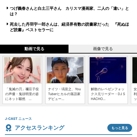
つげ義春さんと白土三平さん カリスマ漫画家、二人の「違い」と
は？
死去した丹羽宇一郎さんは、経済界有数の読書家だった 『死ぬほ
ど読書』ベストセラーに
動画で見る
画像で見る
「鬼滅の刃」禰豆子役
ナイツ・塙宣之、You
解散のレペゼンフォッ
女
の声優・鬼頭明里の姿
Tuberヒカルの落語家
クス元リーダー・DJ S
利
にネット騒然 ...
デビュー...
HACHO...
ッ
J-CAST ニュース
アクセスランキング
もっと見る