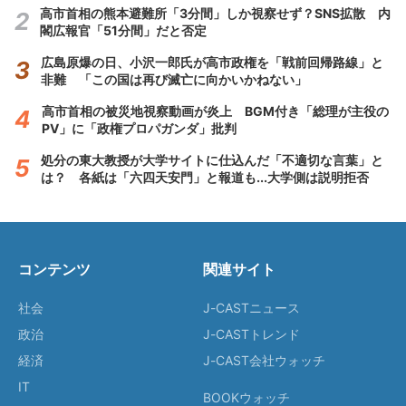
高市首相の熊本避難所「3分間」しか視察せず？SNS拡散 内
閣広報官「51分間」だと否定
広島原爆の日、小沢一郎氏が高市政権を「戦前回帰路線」と
非難 「この国は再び滅亡に向かいかねない」
高市首相の被災地視察動画が炎上 BGM付き「総理が主役の
PV」に「政権プロパガンダ」批判
処分の東大教授が大学サイトに仕込んだ「不適切な言葉」と
は？ 各紙は「六四天安門」と報道も...大学側は説明拒否
コンテンツ
関連サイト
社会
J-CASTニュース
政治
J-CASTトレンド
経済
J-CAST会社ウォッチ
IT
BOOKウォッチ