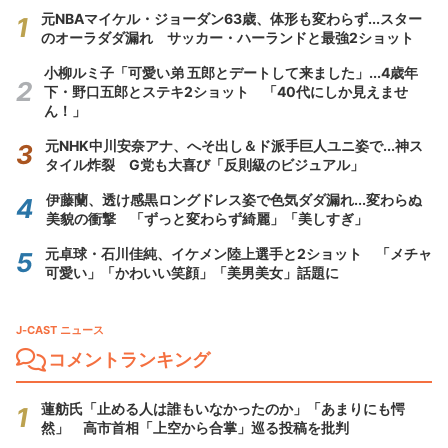
元NBAマイケル・ジョーダン63歳、体形も変わらず...スター
のオーラダダ漏れ サッカー・ハーランドと最強2ショット
小柳ルミ子「可愛い弟 五郎とデートして来ました」...4歳年
下・野口五郎とステキ2ショット 「40代にしか見えませ
ん！」
元NHK中川安奈アナ、へそ出し＆ド派手巨人ユニ姿で...神ス
タイル炸裂 G党も大喜び「反則級のビジュアル」
伊藤蘭、透け感黒ロングドレス姿で色気ダダ漏れ...変わらぬ
美貌の衝撃 「ずっと変わらず綺麗」「美しすぎ」
元卓球・石川佳純、イケメン陸上選手と2ショット 「メチャ
可愛い」「かわいい笑顔」「美男美女」話題に
J-CAST ニュース
コメントランキング
蓮舫氏「止める人は誰もいなかったのか」「あまりにも愕
然」 高市首相「上空から合掌」巡る投稿を批判