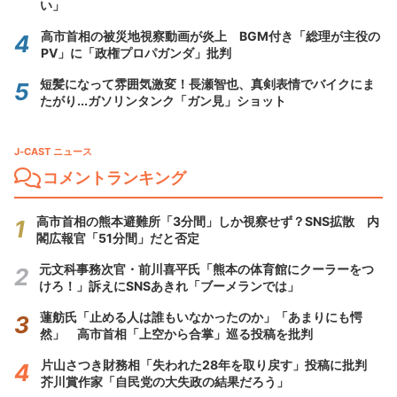
い」
高市首相の被災地視察動画が炎上 BGM付き「総理が主役の
PV」に「政権プロパガンダ」批判
短髪になって雰囲気激変！長瀬智也、真剣表情でバイクにま
たがり...ガソリンタンク「ガン見」ショット
J-CAST ニュース
コメントランキング
高市首相の熊本避難所「3分間」しか視察せず？SNS拡散 内
閣広報官「51分間」だと否定
元文科事務次官・前川喜平氏「熊本の体育館にクーラーをつ
けろ！」訴えにSNSあきれ「ブーメランでは」
蓮舫氏「止める人は誰もいなかったのか」「あまりにも愕
然」 高市首相「上空から合掌」巡る投稿を批判
片山さつき財務相「失われた28年を取り戻す」投稿に批判
芥川賞作家「自民党の大失政の結果だろう」