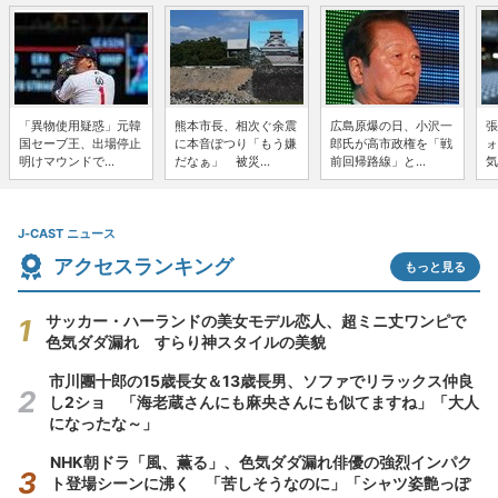
「異物使用疑惑」元韓
熊本市長、相次ぐ余震
広島原爆の日、小沢一
張
国セーブ王、出場停止
に本音ぽつり「もう嫌
郎氏が高市政権を「戦
ォ
明けマウンドで...
だなぁ」 被災...
前回帰路線」と...
気
J-CAST ニュース
アクセスランキング
もっと見る
サッカー・ハーランドの美女モデル恋人、超ミニ丈ワンピで
色気ダダ漏れ すらり神スタイルの美貌
市川團十郎の15歳長女＆13歳長男、ソファでリラックス仲良
し2ショ 「海老蔵さんにも麻央さんにも似てますね」「大人
になったな～」
NHK朝ドラ「風、薫る」、色気ダダ漏れ俳優の強烈インパク
ト登場シーンに沸く 「苦しそうなのに」「シャツ姿艶っぽ