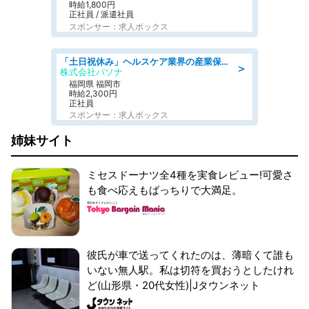
時給1,800円
正社員 / 派遣社員
スポンサー：求人ボックス
「土日祝休み」ヘルスケア業界の産業保健師/高時給/未経験OK/要資格:保健師、正看護師
＞
株式会社パソナ
福岡県 福岡市
時給2,300円
正社員
スポンサー：求人ボックス
姉妹サイト
ミセスドーナツ全4種を実食レビュー!可愛さ
も食べ応えもばっちりで大満足。
彼氏が車で送ってくれたのは、薄暗くて誰も
いない無人駅。私は切符を買おうとしたけれ
ど(山形県・20代女性)|Jタウンネット