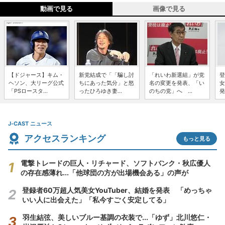
動画で見る
画像で見る
【ドジャース】キム・
新党結成で「「騙し討
「れいわ新選組」が党
登
ヘソン、大リーグ公式
ちにあった気分」と怒
名の変更を発表、「い
女
「PSロースタ...
ったひろゆき妻...
のちの党」へ ...
発
J-CAST ニュース
アクセスランキング
もっと見る
電撃トレードの巨人・リチャード、ソフトバンク・秋広優人
の存在感薄れ...「他球団の方が出場機会ある」の声が
登録者60万超人気美女YouTuber、結婚を発表 「めっちゃ
いい人に出会えた」「私今すごく安定してる」
羽生結弦、美しいブルー基調の衣装で...「ゆず」北川悠仁・