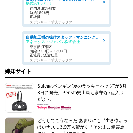
＞
株式会社パソナ
福岡県 北九州市
時給1,506円
正社員
スポンサー：求人ボックス
自動加工機の操作スタッフ・マシニングセンタ/工業系卒歓迎/未経験OK/定年なし/交通費支給/急募
＞
アネックス・ジャパン株式会社
東京都 江東区
時給1,900円～2,300円
正社員 / 派遣社員
スポンサー：求人ボックス
姉妹サイト
Suicaのペンギン"夏のラッキーバッグ"が8月
8日に発売。Pensta史上最も豪華な7点入り
だよ~。
どうしてこうなった あまりにも〝生き物〟っ
ぽいナスに3.9万人驚がく「そのまま精霊馬