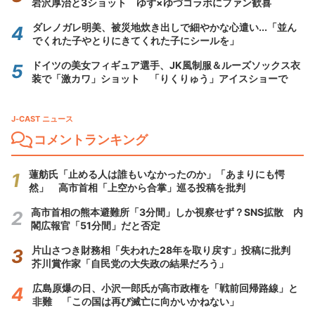
岩沢厚治と3ショット ゆず×ゆづコラボにファン歓喜
ダレノガレ明美、被災地炊き出しで細やかな心遣い...「並ん
でくれた子やとりにきてくれた子にシールを」
ドイツの美女フィギュア選手、JK風制服＆ルーズソックス衣
装で「激カワ」ショット 「りくりゅう」アイスショーで
J-CAST ニュース
コメントランキング
蓮舫氏「止める人は誰もいなかったのか」「あまりにも愕
然」 高市首相「上空から合掌」巡る投稿を批判
高市首相の熊本避難所「3分間」しか視察せず？SNS拡散 内
閣広報官「51分間」だと否定
片山さつき財務相「失われた28年を取り戻す」投稿に批判
芥川賞作家「自民党の大失政の結果だろう」
広島原爆の日、小沢一郎氏が高市政権を「戦前回帰路線」と
非難 「この国は再び滅亡に向かいかねない」