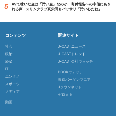
AVで稼いだ金は「汚い金」なのか 寄付報告への中傷にあき
れる声...スリムクラブ真栄田もバッサリ「汚い心だね」
コンテンツ
関連サイト
社会
J-CASTニュース
政治
J-CASTトレンド
経済
J-CAST会社ウォッチ
IT
BOOKウォッチ
エンタメ
東京バーゲンマニア
スポーツ
Jタウンネット
メディア
ゼロまる
動画