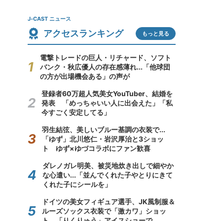
J-CAST ニュース
アクセスランキング
もっと見る
電撃トレードの巨人・リチャード、ソフト
バンク・秋広優人の存在感薄れ...「他球団
の方が出場機会ある」の声が
登録者60万超人気美女YouTuber、結婚を
発表 「めっちゃいい人に出会えた」「私
今すごく安定してる」
羽生結弦、美しいブルー基調の衣装で...
「ゆず」北川悠仁・岩沢厚治と3ショッ
ト ゆず×ゆづコラボにファン歓喜
ダレノガレ明美、被災地炊き出しで細やか
な心遣い...「並んでくれた子やとりにきて
くれた子にシールを」
ドイツの美女フィギュア選手、JK風制服＆
ルーズソックス衣装で「激カワ」ショッ
ト 「りくりゅう」アイスショーで