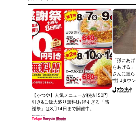
「孫にあげ
をあげる」
さんに握ら
性)|Jタウ
【かつや】人気メニューが税抜150円
引き&ご飯大盛り無料!お得すぎる「感
謝祭」は8月14日まで開催中。