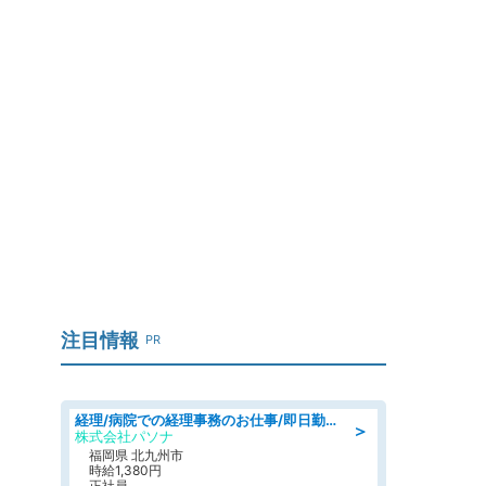
」
注目情報
PR
経理/病院での経理事務のお仕事/即日勤務可/車通勤可/経理/一般事務
＞
株式会社パソナ
福岡県 北九州市
時給1,380円
正社員