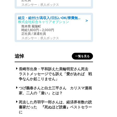
スポンサー：求人ボックス
組立・組付け/高収入/日払いOK/寮費無料/交替制/20・30・40代活躍中
＞
株式会社綜合キャリアオプション
熊本県 菊陽町
時給1,600円～2,000円
正社員 / 派遣社員
スポンサー：求人ボックス
追悼
一覧を見る
長崎市出身・平和訴えた美輪明宏さん死去
ラストメッセージでも訴え「愛があれば 戦
争なんか起こりません」
つげ義春さんと白土三平さん カリスマ漫画
家、二人の「違い」とは？
死去した丹羽宇一郎さんは、経済界有数の読
書家だった 『死ぬほど読書』ベストセラー
に