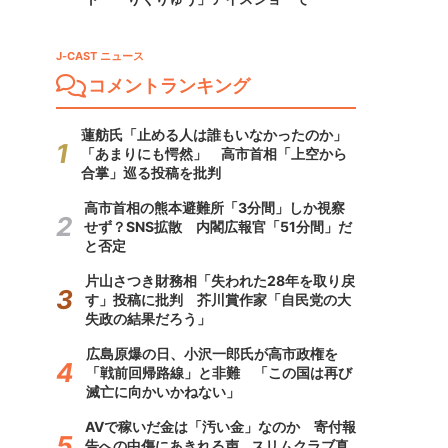
J-CAST ニュース
コメントランキング
蓮舫氏「止める人は誰もいなかったのか」
「あまりにも愕然」 高市首相「上空から
合掌」巡る投稿を批判
高市首相の熊本避難所「3分間」しか視察
せず？SNS拡散 内閣広報官「51分間」だ
と否定
片山さつき財務相「失われた28年を取り戻
す」投稿に批判 芥川賞作家「自民党の大
失政の結果だろう」
広島原爆の日、小沢一郎氏が高市政権を
「戦前回帰路線」と非難 「この国は再び
滅亡に向かいかねない」
AVで稼いだ金は「汚い金」なのか 寄付報
告への中傷にあきれる声...スリムクラブ真