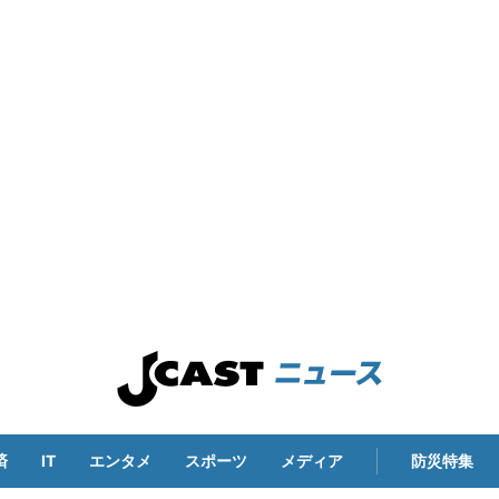
済
IT
エンタメ
スポーツ
メディア
防災特集