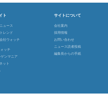
イト
サイトについて
Tニュース
会社案内
Tトレンド
採用情報
ST会社ウォッチ
お問い合わせ
ニュース読者投稿
ウォッチ
編集長からの手紙
ーゲンマニア
ネット
る