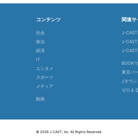
コンテンツ
関連サ
社会
J-CAS
政治
J-CAS
経済
J-CA
IT
BOOK
エンタメ
東京バ
スポーツ
Jタウン
メディア
ゼロま
動画
© 2026 J-CAST, Inc. All Rights Reserved.