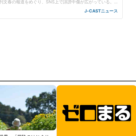
刊文春の報道をめぐり、SNS上で誹謗中傷が広がっている。
にもうこれ以上は我慢できません」週刊文春は2026年7月1日
J-CASTニュース
信した記事で、佐藤さんが橋本さんに「ハラスメント行為」
報じた。佐藤さんの所属事務所は2日、「記事で示されている
に該当す