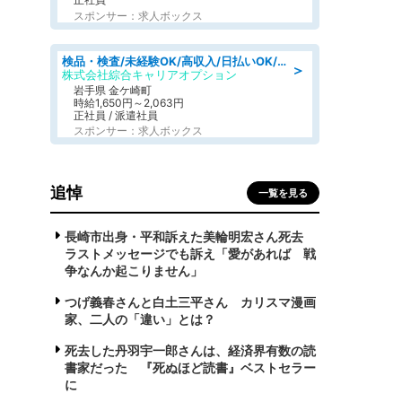
スポンサー：求人ボックス
検品・検査/未経験OK/高収入/日払いOK/交替制/20・30・40代活躍中
＞
株式会社綜合キャリアオプション
岩手県 金ケ崎町
時給1,650円～2,063円
正社員 / 派遣社員
スポンサー：求人ボックス
追悼
一覧を見る
長崎市出身・平和訴えた美輪明宏さん死去
ラストメッセージでも訴え「愛があれば 戦
争なんか起こりません」
つげ義春さんと白土三平さん カリスマ漫画
家、二人の「違い」とは？
死去した丹羽宇一郎さんは、経済界有数の読
書家だった 『死ぬほど読書』ベストセラー
に