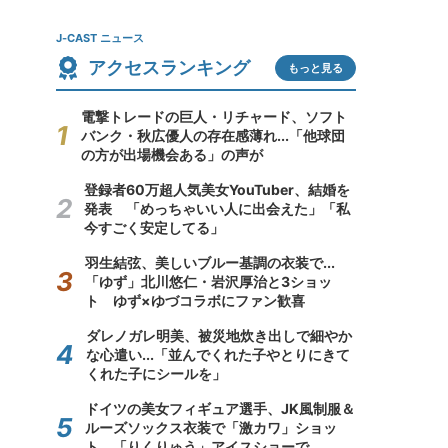
J-CAST ニュース
アクセスランキング
もっと見る
電撃トレードの巨人・リチャード、ソフト
バンク・秋広優人の存在感薄れ...「他球団
の方が出場機会ある」の声が
登録者60万超人気美女YouTuber、結婚を
発表 「めっちゃいい人に出会えた」「私
今すごく安定してる」
羽生結弦、美しいブルー基調の衣装で...
「ゆず」北川悠仁・岩沢厚治と3ショッ
ト ゆず×ゆづコラボにファン歓喜
ダレノガレ明美、被災地炊き出しで細やか
な心遣い...「並んでくれた子やとりにきて
くれた子にシールを」
ドイツの美女フィギュア選手、JK風制服＆
ルーズソックス衣装で「激カワ」ショッ
ト 「りくりゅう」アイスショーで