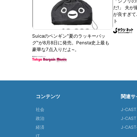
「ジブリの
だ!」 夫
が良すぎて.
ト
Suicaのペンギン"夏のラッキーバッ
グ"が8月8日に発売。Pensta史上最も
豪華な7点入りだよ~。
コンテンツ
関連サ
社会
J-CAS
政治
J-CAS
経済
J-CA
IT