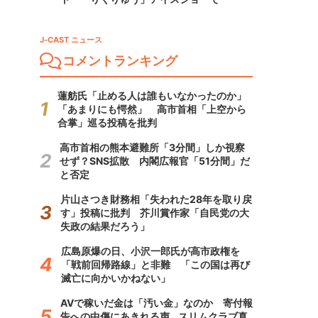
J-CAST ニュース
コメントランキング
蓮舫氏「止める人は誰もいなかったのか」
「あまりにも愕然」 高市首相「上空から
合掌」巡る投稿を批判
高市首相の熊本避難所「3分間」しか視察
せず？SNS拡散 内閣広報官「51分間」だ
と否定
片山さつき財務相「失われた28年を取り戻
す」投稿に批判 芥川賞作家「自民党の大
失政の結果だろう」
広島原爆の日、小沢一郎氏が高市政権を
「戦前回帰路線」と非難 「この国は再び
滅亡に向かいかねない」
AVで稼いだ金は「汚い金」なのか 寄付報
告への中傷にあきれる声...スリムクラブ真