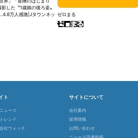
世界」「冒険のはじまり
が撮影した〝1歳娘の後ろ姿〟
ゼロまる
..4.8万人感激|Jタウンネッ
イト
サイトについて
Tニュース
会社案内
Tトレンド
採用情報
ST会社ウォッチ
お問い合わせ
ニュース読者投稿