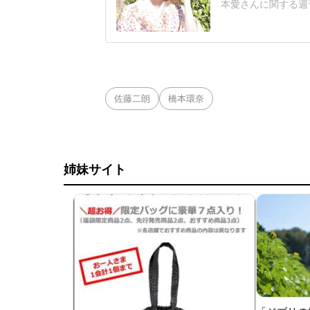
本愛さんに関する週
「さすがに、さすが
にウェブサイトで配
をしたとする疑惑を
ようなハラスメント
佐藤二朗
橋本環奈
姉妹サイト