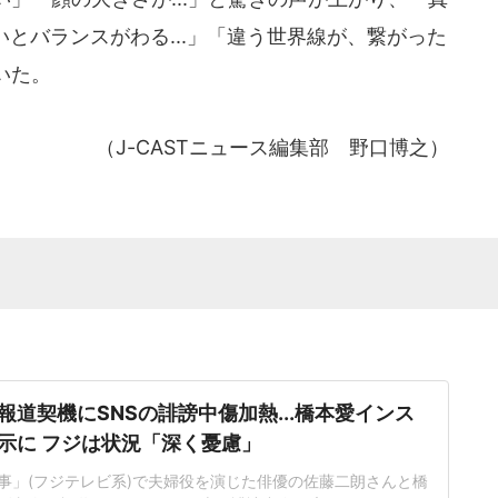
いとバランスがわる...」「違う世界線が、繋がった
いた。
（J-CASTニュース編集部 野口博之）
報道契機にSNSの誹謗中傷加熱...橋本愛インス
示に フジは状況「深く憂慮」
事」(フジテレビ系)で夫婦役を演じた俳優の佐藤二朗さんと橋