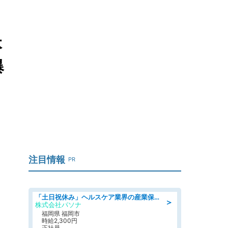
本
爆
注目情報
PR
「土日祝休み」ヘルスケア業界の産業保健師/高時給/未経験OK/要資格:保健師、正看護師
＞
株式会社パソナ
福岡県 福岡市
時給2,300円
正社員