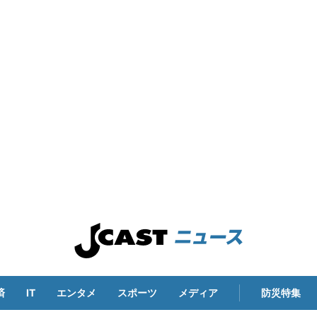
済
IT
エンタメ
スポーツ
メディア
防災特集