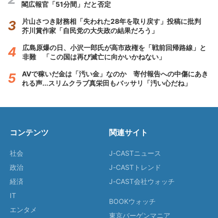
閣広報官「51分間」だと否定
片山さつき財務相「失われた28年を取り戻す」投稿に批判
芥川賞作家「自民党の大失政の結果だろう」
広島原爆の日、小沢一郎氏が高市政権を「戦前回帰路線」と
非難 「この国は再び滅亡に向かいかねない」
AVで稼いだ金は「汚い金」なのか 寄付報告への中傷にあき
れる声...スリムクラブ真栄田もバッサリ「汚い心だね」
コンテンツ
関連サイト
社会
J-CASTニュース
政治
J-CASTトレンド
経済
J-CAST会社ウォッチ
IT
BOOKウォッチ
エンタメ
東京バーゲンマニア