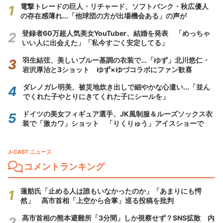
電撃トレードの巨人・リチャード、ソフトバンク・秋広優人
の存在感薄れ...「他球団の方が出場機会ある」の声が
登録者60万超人気美女YouTuber、結婚を発表 「めっちゃ
いい人に出会えた」「私今すごく安定してる」
羽生結弦、美しいブルー基調の衣装で...「ゆず」北川悠仁・
岩沢厚治と3ショット ゆず×ゆづコラボにファン歓喜
ダレノガレ明美、被災地炊き出しで細やかな心遣い...「並ん
でくれた子やとりにきてくれた子にシールを」
ドイツの美女フィギュア選手、JK風制服＆ルーズソックス衣
装で「激カワ」ショット 「りくりゅう」アイスショーで
J-CAST ニュース
コメントランキング
蓮舫氏「止める人は誰もいなかったのか」「あまりにも愕
然」 高市首相「上空から合掌」巡る投稿を批判
高市首相の熊本避難所「3分間」しか視察せず？SNS拡散 内