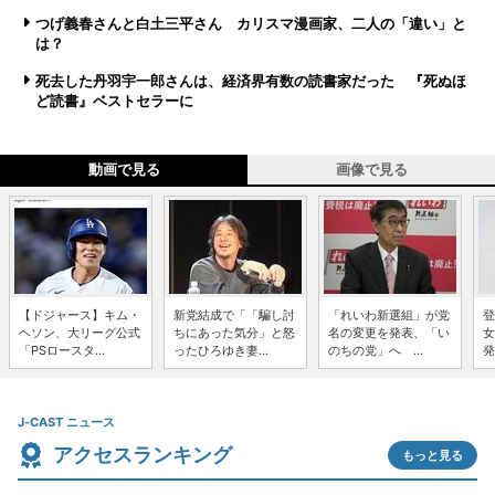
つげ義春さんと白土三平さん カリスマ漫画家、二人の「違い」と
は？
死去した丹羽宇一郎さんは、経済界有数の読書家だった 『死ぬほ
ど読書』ベストセラーに
動画で見る
画像で見る
【ドジャース】キム・
新党結成で「「騙し討
「れいわ新選組」が党
登
ヘソン、大リーグ公式
ちにあった気分」と怒
名の変更を発表、「い
女
「PSロースタ...
ったひろゆき妻...
のちの党」へ ...
発
J-CAST ニュース
アクセスランキング
もっと見る