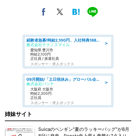
経験者急募!時給2,100円、入社特典168万円の自動車製造業務/トヨタ自動車/tutumi
＞
株式会社テクノスマイル
愛知県 豊川市
時給2,100円
正社員 / 派遣社員
スポンサー：求人ボックス
09月開始/「土日祝休み」グローバル企業での産業保健のお仕事/保健師/高時給/残業なし/服装自由
＞
株式会社パソナ
大阪府 大阪市
時給2,300円
正社員
スポンサー：求人ボックス
姉妹サイト
Suicaのペンギン"夏のラッキーバッグ"が8月
8日に発売。Pensta史上最も豪華な7点入り