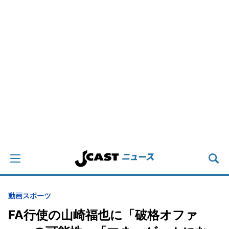
動画
スポーツ
FA行使の山崎福也に「破格オファ