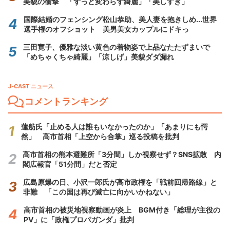
美貌の衝撃 「ずっと変わらず綺麗」「美しすぎ」
国際結婚のフェンシング松山恭助、美人妻を抱きしめ...世界
選手権のオフショット 美男美女カップルにドキっ
三田寛子、優雅な淡い黄色の着物姿で上品なたたずまいで
「めちゃくちゃ綺麗」「涼しげ」美貌ダダ漏れ
J-CAST ニュース
コメントランキング
蓮舫氏「止める人は誰もいなかったのか」「あまりにも愕
然」 高市首相「上空から合掌」巡る投稿を批判
高市首相の熊本避難所「3分間」しか視察せず？SNS拡散 内
閣広報官「51分間」だと否定
広島原爆の日、小沢一郎氏が高市政権を「戦前回帰路線」と
非難 「この国は再び滅亡に向かいかねない」
高市首相の被災地視察動画が炎上 BGM付き「総理が主役の
PV」に「政権プロパガンダ」批判