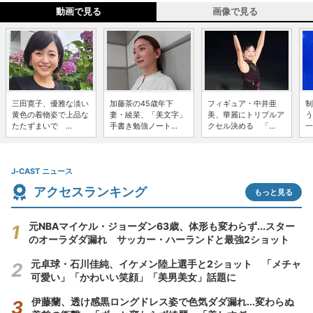
動画で見る
画像で見る
三田寛子、優雅な淡い
加藤茶の45歳年下
フィギュア・中井亜
制
黄色の着物姿で上品な
妻・綾菜、「美文字」
美、華麗にトリプルア
う
たたずまいで ...
手書き勉強ノート...
クセル決める 「...
一
J-CAST ニュース
アクセスランキング
もっと見る
元NBAマイケル・ジョーダン63歳、体形も変わらず...スター
のオーラダダ漏れ サッカー・ハーランドと最強2ショット
元卓球・石川佳純、イケメン陸上選手と2ショット 「メチャ
可愛い」「かわいい笑顔」「美男美女」話題に
伊藤蘭、透け感黒ロングドレス姿で色気ダダ漏れ...変わらぬ