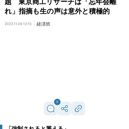
題 東京商工リサーチは「忘年会離
れ」指摘も生の声は意外と積極的
経済班
2023.11.09 12:10
0
「強制されると萎える」