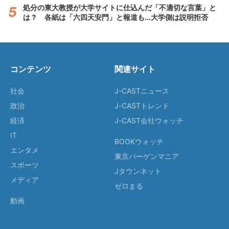
処分の東大教授が大学サイトに仕込んだ「不適切な言葉」と
は？ 各紙は「六四天安門」と報道も...大学側は説明拒否
コンテンツ
関連サイト
社会
J-CASTニュース
政治
J-CASTトレンド
経済
J-CAST会社ウォッチ
IT
BOOKウォッチ
エンタメ
東京バーゲンマニア
スポーツ
Jタウンネット
メディア
ゼロまる
動画