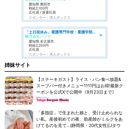
愛知県 豊田市
時給2,100円
正社員 / 派遣社員
スポンサー：求人ボックス
「土日祝休み」看護専門学校・看護学部での教員業務/高時給/要資格:保健師、正看護師
＞
株式会社パソナ
愛知県 名古屋市
時給2,200円
正社員
スポンサー：求人ボックス
姉妹サイト
【ステーキガスト】ライス・パン食べ放題&
スープバー付きメニュー1111円はお得!最新ク
ーポンを公式Xで公開中《9月23日まで》
「多指症」で生まれた娘と、受け止められな
い私。産後初めての夜、助産師がミルクをあ
げてるのを見て...(静岡県・20代女性)|Jタウ