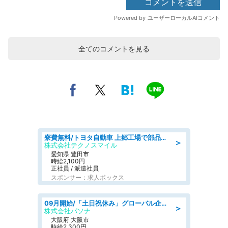
全てのコメントを見る
寮費無料/トヨタ自動車 上郷工場で部品の組立製造/tutumi
＞
株式会社テクノスマイル
愛知県 豊田市
時給2,100円
正社員 / 派遣社員
スポンサー：求人ボックス
09月開始/「土日祝休み」グローバル企業での産業保健のお仕事/保健師/高時給/残業なし/服装自由
＞
株式会社パソナ
大阪府 大阪市
時給2,300円