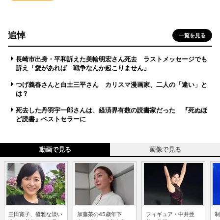
追悼
一覧を見る
長崎市出身・平和訴えた美輪明宏さん死去 ラストメッセージでも
訴え「愛があれば 戦争なんか起こりません」
つげ義春さんと白土三平さん カリスマ漫画家、二人の「違い」と
は？
死去した丹羽宇一郎さんは、経済界有数の読書家だった 『死ぬほ
ど読書』ベストセラーに
動画で見る
画像で見る
三田寛子、優雅な淡い
加藤茶の45歳年下
フィギュア・中井亜
制