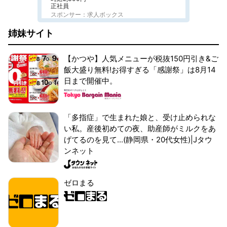
正社員
スポンサー：求人ボックス
姉妹サイト
【かつや】人気メニューが税抜150円引き&ご
飯大盛り無料!お得すぎる「感謝祭」は8月14
日まで開催中。
「多指症」で生まれた娘と、受け止められな
い私。産後初めての夜、助産師がミルクをあ
げてるのを見て...(静岡県・20代女性)|Jタウ
ンネット
ゼロまる