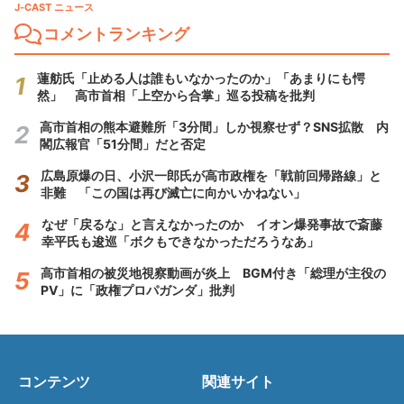
J-CAST ニュース
コメントランキング
蓮舫氏「止める人は誰もいなかったのか」「あまりにも愕
然」 高市首相「上空から合掌」巡る投稿を批判
高市首相の熊本避難所「3分間」しか視察せず？SNS拡散 内
閣広報官「51分間」だと否定
広島原爆の日、小沢一郎氏が高市政権を「戦前回帰路線」と
非難 「この国は再び滅亡に向かいかねない」
なぜ「戻るな」と言えなかったのか イオン爆発事故で斎藤
幸平氏も逡巡「ボクもできなかっただろうなあ」
高市首相の被災地視察動画が炎上 BGM付き「総理が主役の
PV」に「政権プロパガンダ」批判
コンテンツ
関連サイト