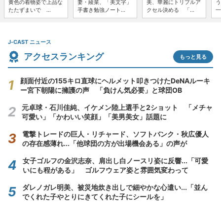
黄色の着物姿で上品な
妻・綾菜、「美文字」
美、華麗にトリプルア
う
たたずまいで ...
手書き勉強ノート...
クセル決める 「...
一
J-CAST ニュース
アクセスランキング
もっと見る
顔面付近の155キロ直球にヘルメット叩きつけたDeNAルーキ
ー宮下朝陽に擁護の声 「負けん気必要」と球団OB
元卓球・石川佳純、イケメン陸上選手と2ショット 「メチャ
可愛い」「かわいい笑顔」「美男美女」話題に
電撃トレードの巨人・リチャード、ソフトバンク・秋広優人
の存在感薄れ...「他球団の方が出場機会ある」の声が
女子ゴルフの金沢志奈、肩出し白ノースリ姿に反響...「可愛
いにも程がある」 ゴルフウェア姿と雰囲気変わって
ダレノガレ明美、被災地炊き出しで細やかな心遣い...「並ん
でくれた子やとりにきてくれた子にシールを」