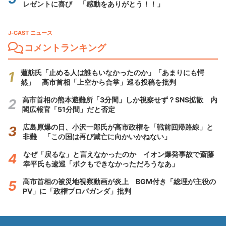
レゼントに喜び 「感動をありがとう！！」
J-CAST ニュース
コメントランキング
蓮舫氏「止める人は誰もいなかったのか」「あまりにも愕
然」 高市首相「上空から合掌」巡る投稿を批判
高市首相の熊本避難所「3分間」しか視察せず？SNS拡散 内
閣広報官「51分間」だと否定
広島原爆の日、小沢一郎氏が高市政権を「戦前回帰路線」と
非難 「この国は再び滅亡に向かいかねない」
なぜ「戻るな」と言えなかったのか イオン爆発事故で斎藤
幸平氏も逡巡「ボクもできなかっただろうなあ」
高市首相の被災地視察動画が炎上 BGM付き「総理が主役の
PV」に「政権プロパガンダ」批判