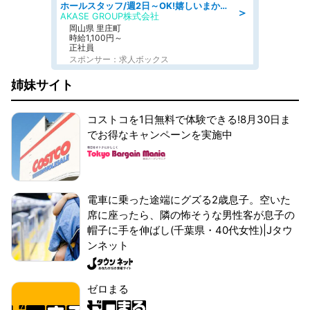
ホールスタッフ/週2日～OK!嬉しいまかない付き/岡山県/浅口郡里庄町
＞
AKASE GROUP株式会社
岡山県 里庄町
時給1,100円～
正社員
スポンサー：求人ボックス
姉妹サイト
コストコを1日無料で体験できる!8月30日ま
でお得なキャンペーンを実施中
電車に乗った途端にグズる2歳息子。空いた
席に座ったら、隣の怖そうな男性客が息子の
帽子に手を伸ばし(千葉県・40代女性)|Jタウ
ンネット
ゼロまる