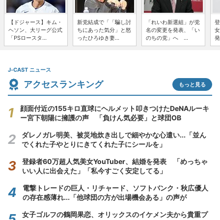
【ドジャース】キム・
新党結成で「「騙し討
「れいわ新選組」が党
登
ヘソン、大リーグ公式
ちにあった気分」と怒
名の変更を発表、「い
女
「PSロースタ...
ったひろゆき妻...
のちの党」へ ...
発
J-CAST ニュース
アクセスランキング
もっと見る
顔面付近の155キロ直球にヘルメット叩きつけたDeNAルーキ
ー宮下朝陽に擁護の声 「負けん気必要」と球団OB
ダレノガレ明美、被災地炊き出しで細やかな心遣い...「並ん
でくれた子やとりにきてくれた子にシールを」
登録者60万超人気美女YouTuber、結婚を発表 「めっちゃ
いい人に出会えた」「私今すごく安定してる」
電撃トレードの巨人・リチャード、ソフトバンク・秋広優人
の存在感薄れ...「他球団の方が出場機会ある」の声が
女子ゴルフの鶴岡果恋、オリックスのイケメン夫から貴重プ