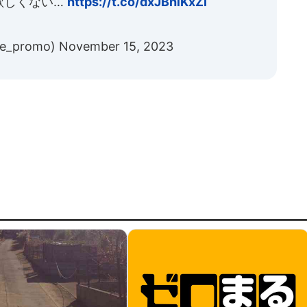
欲しくない…
https://t.co/dxJBhlKxZI
e_promo)
November 15, 2023