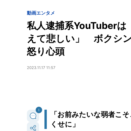
動画
エンタメ
私人逮捕系YouTube
えて悲しい」 ボクシ
怒り心頭
2023.11.17 11:57
1
「お前みたいな弱者こそ
くせに」