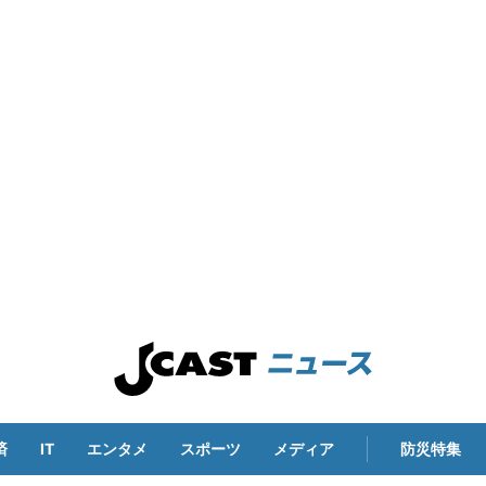
済
IT
エンタメ
スポーツ
メディア
防災特集