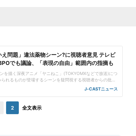
いえ問題」違法薬物シーン?に視聴者意見 テレビ
BPOでも議論、「表現の自由」範囲内の指摘も
ンを描く深夜アニメ「ヤニねこ」(TOKYOMXなどで放送)につ
みられるものが登場するシーンを疑問視する視聴者からの批判
て、放送倫理・番組向上機構(BPO)の審議で取り上げられた。
J-CASTニュース
を放送でしないほうがいい」と委員から意見が出たが、「表現
だとする委員も多く、「討論」にまでは進まなかった。このこ
とがネット上で大きな話題に
2
全文表示