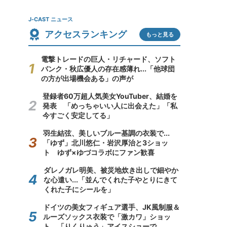
J-CAST ニュース
アクセスランキング
もっと見る
電撃トレードの巨人・リチャード、ソフト
バンク・秋広優人の存在感薄れ...「他球団
の方が出場機会ある」の声が
登録者60万超人気美女YouTuber、結婚を
発表 「めっちゃいい人に出会えた」「私
今すごく安定してる」
羽生結弦、美しいブルー基調の衣装で...
「ゆず」北川悠仁・岩沢厚治と3ショッ
ト ゆず×ゆづコラボにファン歓喜
ダレノガレ明美、被災地炊き出しで細やか
な心遣い...「並んでくれた子やとりにきて
くれた子にシールを」
ドイツの美女フィギュア選手、JK風制服＆
ルーズソックス衣装で「激カワ」ショッ
ト 「りくりゅう」アイスショーで