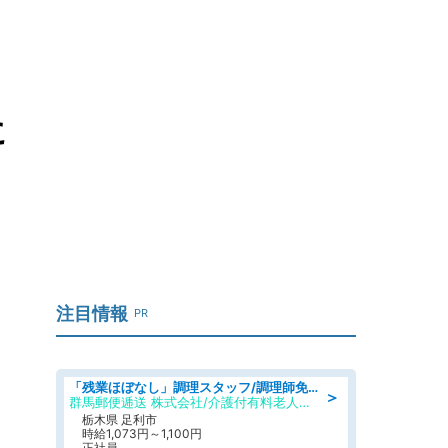
に
注目情報
PR
「残業ほぼなし」調理スタッフ/調理師免許必須/正職員/日勤のみ/介護付き有料老人ホーム/社会保障完備
＞
群馬郵便逓送 株式会社/介護付有料老人ホーム ふる里
栃木県 足利市
時給1,073円～1,100円
正社員