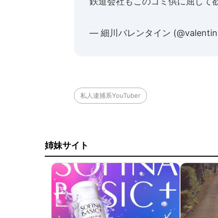
鉄道会社もこのゴミ供に屈して
— 細川バレンタイン (@valentin
私人逮捕系YouTuber
姉妹サイト