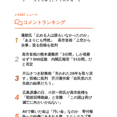
J-CAST ニュース
コメントランキング
蓮舫氏「止める人は誰もいなかったのか」
「あまりにも愕然」 高市首相「上空から
合掌」巡る投稿を批判
高市首相の熊本避難所「3分間」しか視察
せず？SNS拡散 内閣広報官「51分間」だ
と否定
片山さつき財務相「失われた28年を取り戻
す」投稿に批判 芥川賞作家「自民党の大
失政の結果だろう」
広島原爆の日、小沢一郎氏が高市政権を
「戦前回帰路線」と非難 「この国は再び
滅亡に向かいかねない」
AVで稼いだ金は「汚い金」なのか 寄付報
告への中傷にあきれる声...スリムクラブ真