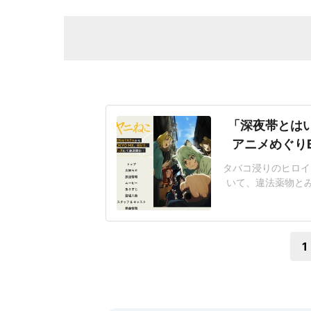
「深夜帯とは
アニメめぐり
タバコ浸りのヒロイ
いて、違法薬物と
的意見があったとし
「紛らわしいこと
の自由」の範囲内
1