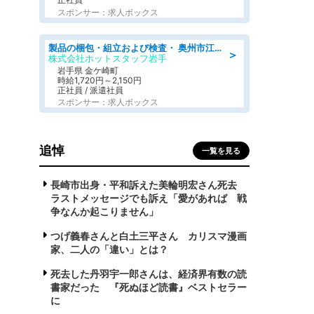
スポンサー：求人ボックス
製品の梱包・組立および検査・ 奥州市江刺/大手企業で長期安定 梱包・検査・組立/半年経過毎に5万円の報奨金有
＞
株式会社ホットスタッフ岩手
岩手県 金ケ崎町
時給1,720円～2,150円
正社員 / 派遣社員
スポンサー：求人ボックス
追悼
一覧を見る
長崎市出身・平和訴えた美輪明宏さん死去
ラストメッセージでも訴え「愛があれば 戦
争なんか起こりません」
つげ義春さんと白土三平さん カリスマ漫画
家、二人の「違い」とは？
死去した丹羽宇一郎さんは、経済界有数の読
書家だった 『死ぬほど読書』ベストセラー
に