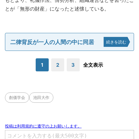
もとより、礼儀作法、情勢分析、組織運営などを習ったこ
とが「無形の財産」になったと述懐している。
二律背反が一人の人間の中に同居
続きを読む
1
2
3
全文表示
創価学会
池田大作