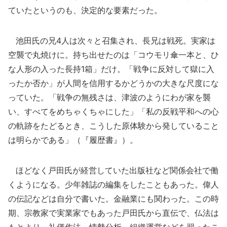
ていたというのも、決定的な要素だった。
池田氏の兄4人は次々と召集され、長兄は戦死。実家は
空襲で丸焼けに。持ち出せたのは「コウモリ傘一本と、ひ
な人形の入った長持1箱」だけ。「戦争に反対して獄に入
ったか否か」が人間を信用するかどうかの大きな尺度にな
っていた。「戦争の無残さは、津波のようにわが家を襲
い、すべてをめちゃくちゃにした」「私の反戦平和への心
の軌跡をたどるとき、こうした原体験から発していること
は明らかである」（『履歴書』）。
ほどなく戸田氏が経営していた出版社など関係会社で働
くようになる。少年雑誌の編集をしたこともあった。偉人
の伝記などは自分で書いた。金融業にも関わった。この時
期、宗教家で実業家でもあった戸田氏から直伝で、仏法は