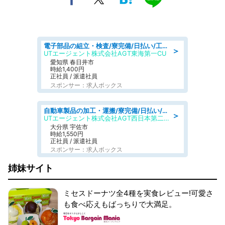
電子部品の組立・検査/寮完備/日払い/工場・製造
＞
UTエージェント株式会社AGT東海第一CU
愛知県 春日井市
時給1,400円
正社員 / 派遣社員
スポンサー：求人ボックス
自動車製品の加工・運搬/寮完備/日払い/工場・製造
＞
UTエージェント株式会社AGT西日本第二CU
大分県 宇佐市
時給1,550円
正社員 / 派遣社員
スポンサー：求人ボックス
姉妹サイト
ミセスドーナツ全4種を実食レビュー!可愛さ
も食べ応えもばっちりで大満足。