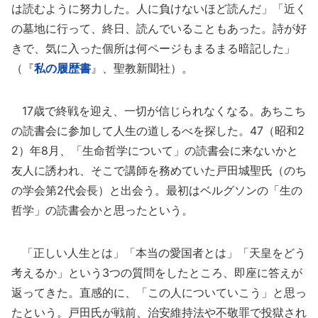
は読むように努力した。人に負けないほど読んだ」「近く
の墓地に行って、終日、読んでいることもあった。詩が好
きで、気に入った個所は何ページもまるまる暗記した」
（『
私の履歴書
』、聖教新聞社）。
17歳で終戦を迎え、一切が信じられなくなる。あちこち
の読書会に参加して人生の道しるべを探した。47（昭和2
2）年8月、「生命哲学について」の読書会に来ないかと
友人に誘われ、そこで講師を務めていた戸田城聖氏（のち
の学会第2代会長）と出会う。最初はベルグソンの「生の
哲学」の読書会かと思ったという。
「正しい人生とは」「本当の愛国者とは」「天皇をどう
考えるか」という3つの質問をしたところ、即座に答えが
返ってきた。直感的に、「この人についていこう」と思っ
たという。戸田氏が戦前、治安維持法や不敬罪で投獄され