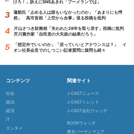
けろ！」訴えにSNSあきれ「ブーメランでは」
蓮舫氏「止める人は誰もいなかったのか」「あまりにも愕
然」 高市首相「上空から合掌」巡る投稿を批判
片山さつき財務相「失われた28年を取り戻す」投稿に批判
芥川賞作家「自民党の大失政の結果だろう」
「想定外でいいのか」「戻っていいとアナウンスは？」 イ
オン社長会見でのしつこい記者質問に疑問も続々
コンテンツ
関連サイト
社会
J-CASTニュース
政治
J-CASTトレンド
経済
J-CAST会社ウォッチ
IT
BOOKウォッチ
エンタメ
東京バーゲンマニア