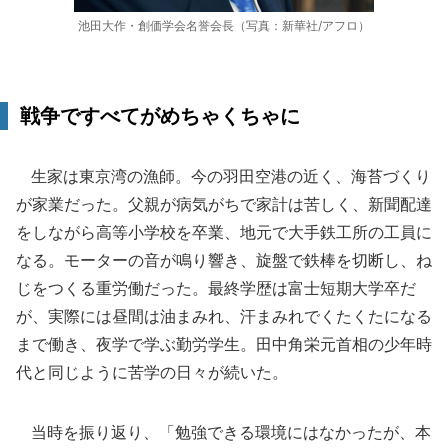
池田大作・創価学会名誉会長（写真：新華社/アフロ）
戦争ですべてがめちゃくちゃに
生家は東京湾の漁師。今の羽田空港の近く、海苔づくり
が家業だった。父親が病気がちで家計は苦しく、新聞配達
をしながら高等小学校を卒業、地元で大手鉄工所の工員に
なる。モーターの音が鳴り響き、旋盤で鉄棒を切断し、ね
じをつくる重労働だった。最終学歴は富士短期大学卒だ
が、実際には昼間は油まみれ、汗まみれでくたくたになる
まで働き、夜学で学ぶ勤労学生。田中角栄元首相の少年時
代と同じように苦学の日々が続いた。
当時を振り返り、「勉強できる環境にはなかったが、本