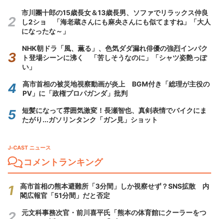
市川團十郎の15歳長女＆13歳長男、ソファでリラックス仲良
し2ショ 「海老蔵さんにも麻央さんにも似てますね」「大人
になったな～」
NHK朝ドラ「風、薫る」、色気ダダ漏れ俳優の強烈インパク
ト登場シーンに沸く 「苦しそうなのに」「シャツ姿艶っぽ
い」
高市首相の被災地視察動画が炎上 BGM付き「総理が主役の
PV」に「政権プロパガンダ」批判
短髪になって雰囲気激変！長瀬智也、真剣表情でバイクにま
たがり...ガソリンタンク「ガン見」ショット
J-CAST ニュース
コメントランキング
高市首相の熊本避難所「3分間」しか視察せず？SNS拡散 内
閣広報官「51分間」だと否定
元文科事務次官・前川喜平氏「熊本の体育館にクーラーをつ