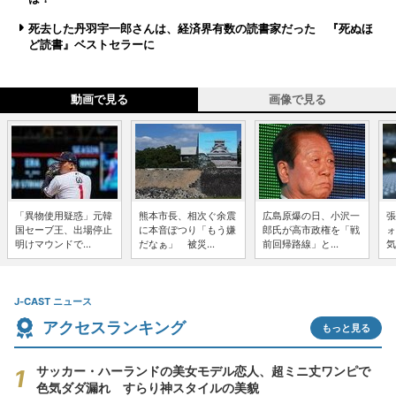
死去した丹羽宇一郎さんは、経済界有数の読書家だった 『死ぬほ
ど読書』ベストセラーに
動画で見る
画像で見る
「異物使用疑惑」元韓
熊本市長、相次ぐ余震
広島原爆の日、小沢一
張
国セーブ王、出場停止
に本音ぽつり「もう嫌
郎氏が高市政権を「戦
ォ
明けマウンドで...
だなぁ」 被災...
前回帰路線」と...
気
J-CAST ニュース
アクセスランキング
もっと見る
サッカー・ハーランドの美女モデル恋人、超ミニ丈ワンピで
色気ダダ漏れ すらり神スタイルの美貌