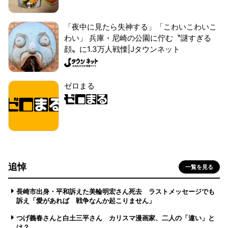
「夜中に見たら失神する」「こわいこわいこ
わい」 兵庫・尼崎の公園に佇む〝謎すぎる
顔〟に1.3万人戦慄|Jタウンネット
ゼロまる
追悼
一覧を見る
長崎市出身・平和訴えた美輪明宏さん死去 ラストメッセージでも
訴え「愛があれば 戦争なんか起こりません」
つげ義春さんと白土三平さん カリスマ漫画家、二人の「違い」と
は？