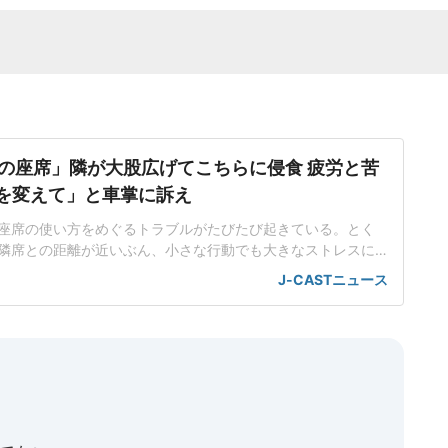
の座席」隣が大股広げてこちらに侵食 疲労と苦
席を変えて」と車掌に訴え
座席の使い方をめぐるトラブルがたびたび起きている。とく
隣席との距離が近いぶん、小さな行動でも大きなストレスに
。都内在住の中村彩名さん(仮名・30代)は、関西方面から東
J-CASTニュース
、思わぬ出来事に直面した。不自然な姿勢で移動する羽目に
不足が続く中、中村さんは、少しでも休もうと指定席を予約
で仮眠を取るつもり