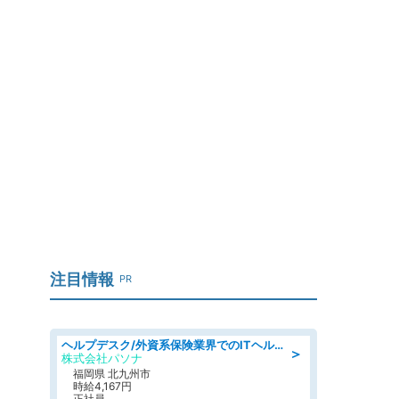
」
注目情報
PR
ヘルプデスク/外資系保険業界でのITヘルプデスク業務/駅近/即日勤務可/ヘルプデスク
＞
株式会社パソナ
福岡県 北九州市
時給4,167円
正社員