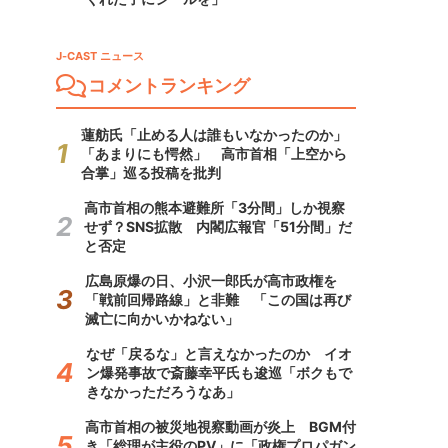
J-CAST ニュース
コメントランキング
蓮舫氏「止める人は誰もいなかったのか」
「あまりにも愕然」 高市首相「上空から
合掌」巡る投稿を批判
高市首相の熊本避難所「3分間」しか視察
せず？SNS拡散 内閣広報官「51分間」だ
と否定
広島原爆の日、小沢一郎氏が高市政権を
「戦前回帰路線」と非難 「この国は再び
滅亡に向かいかねない」
なぜ「戻るな」と言えなかったのか イオ
ン爆発事故で斎藤幸平氏も逡巡「ボクもで
きなかっただろうなあ」
高市首相の被災地視察動画が炎上 BGM付
き「総理が主役のPV」に「政権プロパガン