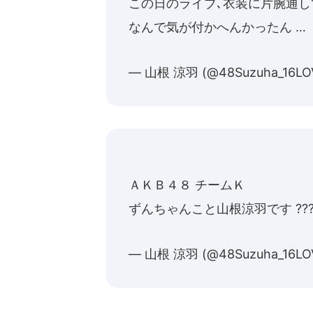
この日のライブ､衣装に片腕通し
なんで気が付かへんかったん …
— 山根 涼羽 (@48Suzuha_16LO
ＡＫＢ４８ チームＫ
ずんちゃんこと山根涼羽です ??
— 山根 涼羽 (@48Suzuha_16LO