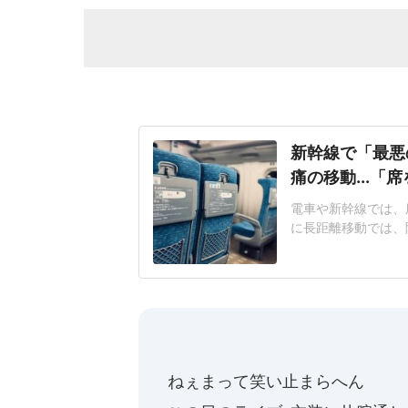
新幹線で「最悪
痛の移動...「
電車や新幹線では、
に長距離移動では、
つながることがある
京に向かう新幹線で
仕事が多忙のため寝
して乗車した。車内
ねぇまって笑い止まらへん