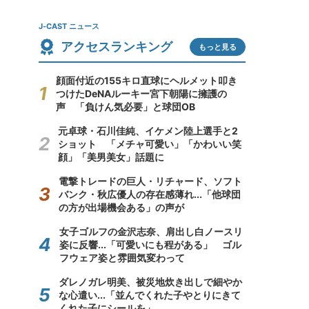
J-CAST ニュース
アクセスランキング
もっと見る
顔面付近の155キロ直球にヘルメット叩き
つけたDeNAルーキー宮下朝陽に擁護の
声 「負けん気必要」と球団OB
元卓球・石川佳純、イケメン陸上選手と2
ショット 「メチャ可愛い」「かわいい笑
顔」「美男美女」話題に
電撃トレードの巨人・リチャード、ソフト
バンク・秋広優人の存在感薄れ...「他球団
の方が出場機会ある」の声が
女子ゴルフの金沢志奈、肩出し白ノースリ
姿に反響...「可愛いにも程がある」 ゴル
フウェア姿と雰囲気変わって
ダレノガレ明美、被災地炊き出しで細やか
な心遣い...「並んでくれた子やとりにきて
くれた子にシールを」