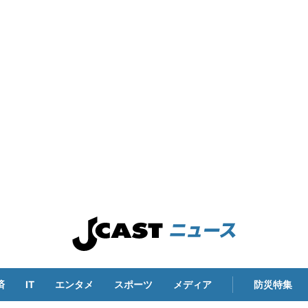
済
IT
エンタメ
スポーツ
メディア
防災特集