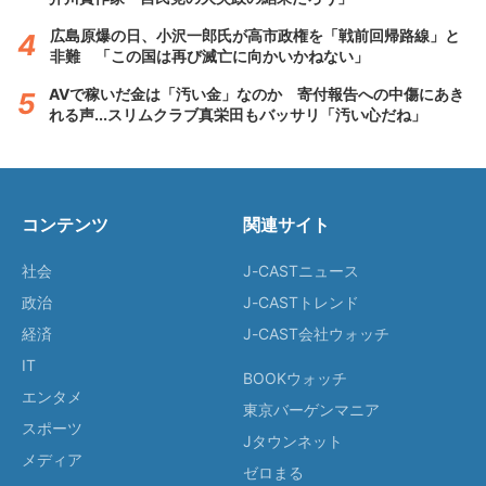
広島原爆の日、小沢一郎氏が高市政権を「戦前回帰路線」と
非難 「この国は再び滅亡に向かいかねない」
AVで稼いだ金は「汚い金」なのか 寄付報告への中傷にあき
れる声...スリムクラブ真栄田もバッサリ「汚い心だね」
コンテンツ
関連サイト
社会
J-CASTニュース
政治
J-CASTトレンド
経済
J-CAST会社ウォッチ
IT
BOOKウォッチ
エンタメ
東京バーゲンマニア
スポーツ
Jタウンネット
メディア
ゼロまる