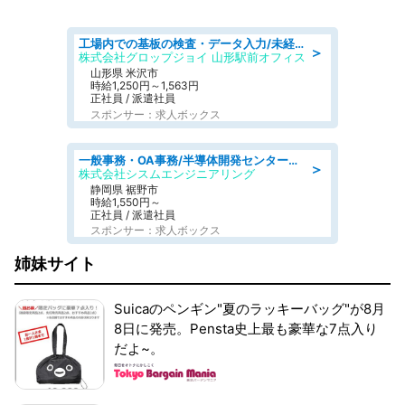
工場内での基板の検査・データ入力/未経験歓迎/交通費支給/食堂あり
＞
株式会社グロップジョイ 山形駅前オフィス
山形県 米沢市
時給1,250円～1,563円
正社員 / 派遣社員
スポンサー：求人ボックス
一般事務・OA事務/半導体開発センター内で事務&軽作業スタッフ、募集
＞
株式会社シスムエンジニアリング
静岡県 裾野市
時給1,550円～
正社員 / 派遣社員
スポンサー：求人ボックス
姉妹サイト
Suicaのペンギン"夏のラッキーバッグ"が8月
8日に発売。Pensta史上最も豪華な7点入り
だよ~。