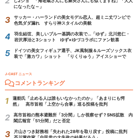
し2ショ 「海老蔵さんにも麻央さんにも似てますね」「大人
になったな～」
サッカー・ハーランドの美女モデル恋人、超ミニ丈ワンピで
色気ダダ漏れ すらり神スタイルの美貌
羽生結弦、美しいブルー基調の衣装で...「ゆず」北川悠仁・
岩沢厚治と3ショット ゆず×ゆづコラボにファン歓喜
ドイツの美女フィギュア選手、JK風制服＆ルーズソックス衣
装で「激カワ」ショット 「りくりゅう」アイスショーで
J-CAST ニュース
コメントランキング
蓮舫氏「止める人は誰もいなかったのか」「あまりにも愕
然」 高市首相「上空から合掌」巡る投稿を批判
高市首相の熊本避難所「3分間」しか視察せず？SNS拡散 内
閣広報官「51分間」だと否定
片山さつき財務相「失われた28年を取り戻す」投稿に批判
芥川賞作家「自民党の大失政の結果だろう」