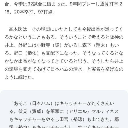
合、今季は32試合に留まった。9年間プレーし通算打率.2
18、20本塁打、97打点。
高木氏は「その球団にいたとしても今後出番が巡ってく
るかなということもある。そういうことで考えると阪神の
井上。外野には小野寺（暖）がいるし森下（翔太）もい
る。野口（恭佑）も支配下になった。そうなってくるとな
かなか出番がなくなってきていると思う。そうしたら井上
の環境を変えてあげて日本ハムの清水」と実名を挙げ次の
ように続けた。
「あそこ（日本ハム）はキャッチャーがたくさんい
る。伏見（寅威）を筆頭に（アリエル）マルティネス
もキャッチャーをやるし田宮（裕涼）も出てきた。郡
司（裕也）もキャッチャーだし。すごくキャッチャー