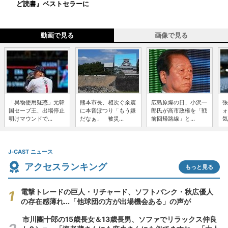
ど読書』ベストセラーに
動画で見る
画像で見る
「異物使用疑惑」元韓
熊本市長、相次ぐ余震
広島原爆の日、小沢一
張
国セーブ王、出場停止
に本音ぽつり「もう嫌
郎氏が高市政権を「戦
ォ
明けマウンドで...
だなぁ」 被災...
前回帰路線」と...
気
J-CAST ニュース
アクセスランキング
もっと見る
電撃トレードの巨人・リチャード、ソフトバンク・秋広優人
の存在感薄れ...「他球団の方が出場機会ある」の声が
市川團十郎の15歳長女＆13歳長男、ソファでリラックス仲良