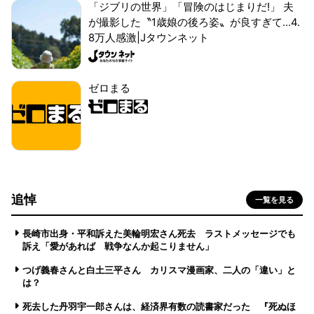
「ジブリの世界」「冒険のはじまりだ!」 夫
が撮影した〝1歳娘の後ろ姿〟が良すぎて...4.
8万人感激|Jタウンネット
ゼロまる
追悼
一覧を見る
長崎市出身・平和訴えた美輪明宏さん死去 ラストメッセージでも
訴え「愛があれば 戦争なんか起こりません」
つげ義春さんと白土三平さん カリスマ漫画家、二人の「違い」と
は？
死去した丹羽宇一郎さんは、経済界有数の読書家だった 『死ぬほ