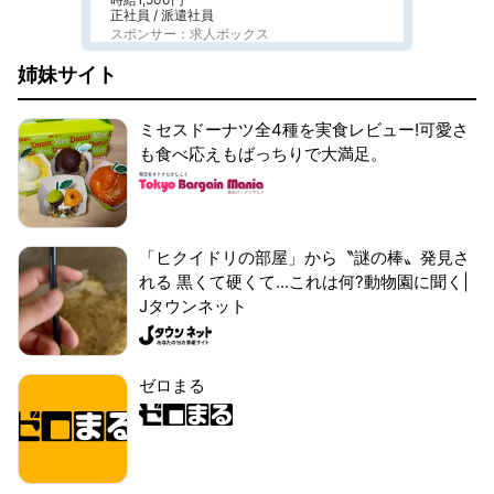
正社員 / 派遣社員
スポンサー：求人ボックス
姉妹サイト
ミセスドーナツ全4種を実食レビュー!可愛さ
も食べ応えもばっちりで大満足。
「ヒクイドリの部屋」から〝謎の棒〟発見さ
れる 黒くて硬くて...これは何?動物園に聞く|
Jタウンネット
ゼロまる