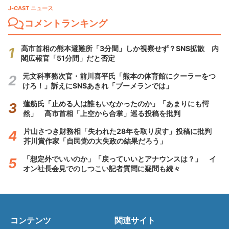
J-CAST ニュース
コメントランキング
高市首相の熊本避難所「3分間」しか視察せず？SNS拡散 内
閣広報官「51分間」だと否定
元文科事務次官・前川喜平氏「熊本の体育館にクーラーをつ
けろ！」訴えにSNSあきれ「ブーメランでは」
蓮舫氏「止める人は誰もいなかったのか」「あまりにも愕
然」 高市首相「上空から合掌」巡る投稿を批判
片山さつき財務相「失われた28年を取り戻す」投稿に批判
芥川賞作家「自民党の大失政の結果だろう」
「想定外でいいのか」「戻っていいとアナウンスは？」 イ
オン社長会見でのしつこい記者質問に疑問も続々
コンテンツ
関連サイト