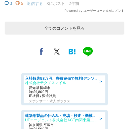
全てのコメントを見る
入社特典58万円、寮費完備で無料!デンソーで働こう!自動車工場で小型部品の検査業務 denso aichi
＞
株式会社テクノスマイル
愛知県 岡崎市
時給1,800円
正社員 / 派遣社員
スポンサー：求人ボックス
建築用製品の仕込み・充填・検査・機械操作/寮完備/日払い/工場・製造
＞
UTエージェント株式会社AGT南関東第二CU
神奈川県 平塚市
時給1,500円