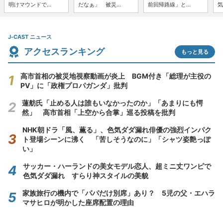
明けマウンドで...
だなぁ」 被災...
前回帰路線」と...
気
J-CAST ニュース
アクセスランキング
もっと見る
高市首相の被災地視察動画が炎上 BGM付き「総理が主役の
PV」に「政権プロパガンダ」批判
蓮舫氏「止める人は誰もいなかったのか」「あまりにも愕
然」 高市首相「上空から合掌」巡る投稿を批判
NHK朝ドラ「風、薫る」、色気ダダ漏れ俳優の強烈インパク
ト登場シーンに沸く 「苦しそうなのに」「シャツ姿艶っぽ
い」
サッカー・ハーランドの美女モデル恋人、超ミニ丈ワンピで
色気ダダ漏れ すらり神スタイルの美貌
家族旅行の機内で「パパだけ別席」あり？ 5児の父・エハラ
マサヒロが明かした座席配置の理由