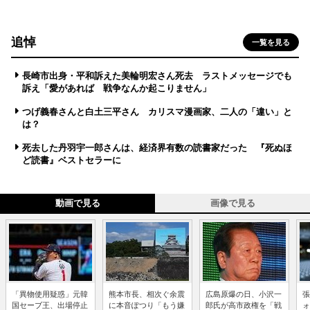
追悼
一覧を見る
長崎市出身・平和訴えた美輪明宏さん死去 ラストメッセージでも
訴え「愛があれば 戦争なんか起こりません」
つげ義春さんと白土三平さん カリスマ漫画家、二人の「違い」と
は？
死去した丹羽宇一郎さんは、経済界有数の読書家だった 『死ぬほ
ど読書』ベストセラーに
動画で見る
画像で見る
「異物使用疑惑」元韓
熊本市長、相次ぐ余震
広島原爆の日、小沢一
張
国セーブ王、出場停止
に本音ぽつり「もう嫌
郎氏が高市政権を「戦
ォ