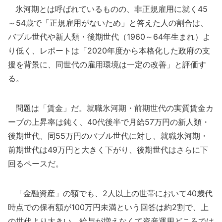
氷河期とは呼ばれているものの、非正規雇用に就く45
～54歳で「正規雇用がないため」と答えた人の割合は、
バブル世代や新人類・後期世代（1960～64年生まれ）よ
り低く、レポートは「2020年度から本格化した政府の支
援を背景に、同世代の雇用環境は一定の改善」と評価す
る。
問題は「賃金」だ。就職氷河期・前期世代の実質賃金カ
ーブの上昇率は鈍く、40代後半で月給57万円の新人類・
後期世代、同55万円のバブル世代に対し、就職氷河期・
前期世代は49万円と大きく下がり、後期世代はさらに下
回るペースだ。
「金融資産」の額でも、2人以上の世帯において40歳代
時点での保有額が100万円未満という回答は約2割で、上
の世代より大きい。給与が増えなくて資産運用どころでは