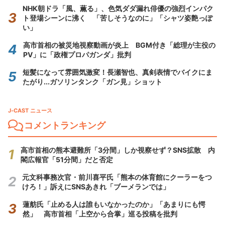
NHK朝ドラ「風、薫る」、色気ダダ漏れ俳優の強烈インパク
ト登場シーンに沸く 「苦しそうなのに」「シャツ姿艶っぽ
い」
高市首相の被災地視察動画が炎上 BGM付き「総理が主役の
PV」に「政権プロパガンダ」批判
短髪になって雰囲気激変！長瀬智也、真剣表情でバイクにま
たがり...ガソリンタンク「ガン見」ショット
J-CAST ニュース
コメントランキング
高市首相の熊本避難所「3分間」しか視察せず？SNS拡散 内
閣広報官「51分間」だと否定
元文科事務次官・前川喜平氏「熊本の体育館にクーラーをつ
けろ！」訴えにSNSあきれ「ブーメランでは」
蓮舫氏「止める人は誰もいなかったのか」「あまりにも愕
然」 高市首相「上空から合掌」巡る投稿を批判