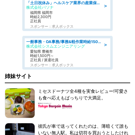
「土日祝休み」ヘルスケア業界の産業保健師/高時給/未経験OK/要資格:保健師、正看護師
＞
株式会社パソナ
福岡県 福岡市
時給2,300円
正社員
スポンサー：求人ボックス
一般事務・OA事務/事務&軽作業時給1500円土日祝休み各種社保完備
＞
株式会社シスムエンジニアリング
愛知県 豊橋市
時給1,500円～
正社員 / 派遣社員
スポンサー：求人ボックス
姉妹サイト
ミセスドーナツ全4種を実食レビュー!可愛さ
も食べ応えもばっちりで大満足。
彼氏が車で送ってくれたのは、薄暗くて誰も
いない無人駅。私は切符を買おうとしたけれ