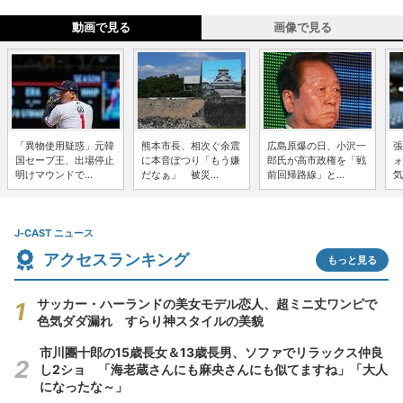
動画で見る
画像で見る
「異物使用疑惑」元韓
熊本市長、相次ぐ余震
広島原爆の日、小沢一
張
国セーブ王、出場停止
に本音ぽつり「もう嫌
郎氏が高市政権を「戦
ォ
明けマウンドで...
だなぁ」 被災...
前回帰路線」と...
気
J-CAST ニュース
アクセスランキング
もっと見る
サッカー・ハーランドの美女モデル恋人、超ミニ丈ワンピで
色気ダダ漏れ すらり神スタイルの美貌
市川團十郎の15歳長女＆13歳長男、ソファでリラックス仲良
し2ショ 「海老蔵さんにも麻央さんにも似てますね」「大人
になったな～」