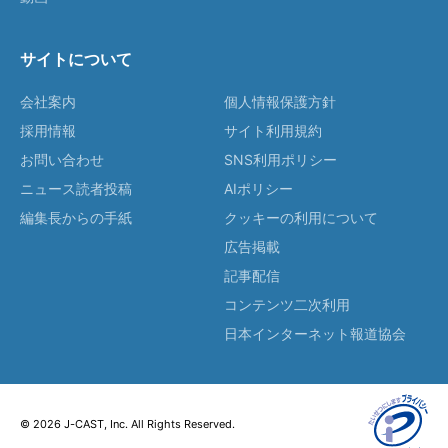
サイトについて
会社案内
個人情報保護方針
採用情報
サイト利用規約
お問い合わせ
SNS利用ポリシー
ニュース読者投稿
AIポリシー
編集長からの手紙
クッキーの利用について
広告掲載
記事配信
コンテンツ二次利用
日本インターネット報道協会
© 2026 J-CAST, Inc. All Rights Reserved.