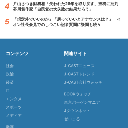
片山さつき財務相「失われた28年を取り戻す」投稿に批判
芥川賞作家「自民党の大失政の結果だろう」
「想定外でいいのか」「戻っていいとアナウンスは？」 イ
オン社長会見でのしつこい記者質問に疑問も続々
コンテンツ
関連サイト
社会
J-CASTニュース
政治
J-CASTトレンド
経済
J-CAST会社ウォッチ
IT
BOOKウォッチ
エンタメ
東京バーゲンマニア
スポーツ
Jタウンネット
メディア
ゼロまる
動画