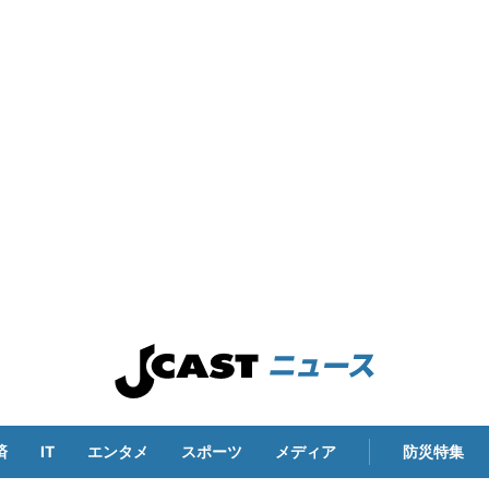
済
IT
エンタメ
スポーツ
メディア
防災特集