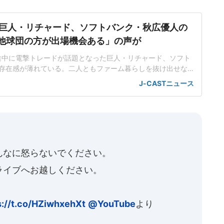
巨人・リチャード、ソフトバンク・秋広優人の
.「他球団の方が出場機会ある」の声が
ン途中に電撃トレードが話題となった巨人・リチャード、ソフト
存在感が薄れている。二人ともファーム暮らしを抜け出せな
トバンク在籍時にウエスタン・リーグで5年連続本塁打王に輝
J-CASTニュース
れ、秋広優人、大江竜聖と2対1のトレードで25年5月に巨人に
督の期待は大きく、77試合出場で打率.211、11本塁打、39
んなに怒らないでください。
ライブへお越しください。
s://t.co/HZiwhxehXt
@YouTube
より