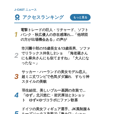
J-CAST ニュース
アクセスランキング
もっと見る
電撃トレードの巨人・リチャード、ソフト
バンク・秋広優人の存在感薄れ...「他球団
の方が出場機会ある」の声が
市川團十郎の15歳長女＆13歳長男、ソファ
でリラックス仲良し2ショ 「海老蔵さん
にも麻央さんにも似てますね」「大人にな
ったな～」
サッカー・ハーランドの美女モデル恋人、
超ミニ丈ワンピで色気ダダ漏れ すらり神
スタイルの美貌
羽生結弦、美しいブルー基調の衣装で...
「ゆず」北川悠仁・岩沢厚治と3ショッ
ト ゆず×ゆづコラボにファン歓喜
ドイツの美女フィギュア選手、JK風制服＆
ルーズソックス衣装で「激カワ」ショッ