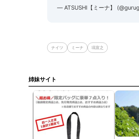
— ATSUSHI【ミーナ】 (@gurugu
ナイツ
ミーナ
塙宣之
姉妹サイト