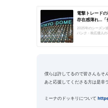
電撃トレードの
存在感薄れ..
2025年のシーズ
バンク・秋広優人の
いリチャードはソフ
いた長打力を評価さ
移籍。阿部慎之助前監
打点をマークした。
僕らは許してるので皆さんもそ
あと応援してくださる方は是非
ミーナのドッキリについて
http