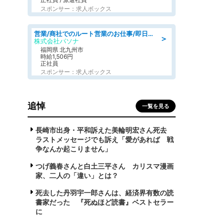
スポンサー：求人ボックス
営業/商社でのルート営業のお仕事/即日勤務可/車通勤可/営業
＞
株式会社パソナ
福岡県 北九州市
時給1,506円
正社員
スポンサー：求人ボックス
追悼
一覧を見る
長崎市出身・平和訴えた美輪明宏さん死去
ラストメッセージでも訴え「愛があれば 戦
争なんか起こりません」
つげ義春さんと白土三平さん カリスマ漫画
家、二人の「違い」とは？
死去した丹羽宇一郎さんは、経済界有数の読
書家だった 『死ぬほど読書』ベストセラー
に