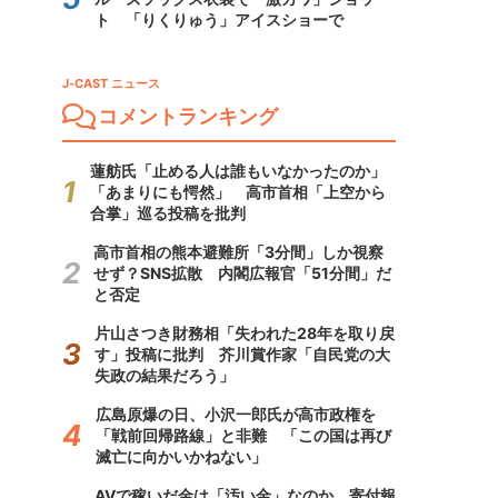
ト 「りくりゅう」アイスショーで
J-CAST ニュース
コメントランキング
蓮舫氏「止める人は誰もいなかったのか」
「あまりにも愕然」 高市首相「上空から
合掌」巡る投稿を批判
高市首相の熊本避難所「3分間」しか視察
せず？SNS拡散 内閣広報官「51分間」だ
と否定
片山さつき財務相「失われた28年を取り戻
す」投稿に批判 芥川賞作家「自民党の大
失政の結果だろう」
広島原爆の日、小沢一郎氏が高市政権を
「戦前回帰路線」と非難 「この国は再び
滅亡に向かいかねない」
AVで稼いだ金は「汚い金」なのか 寄付報