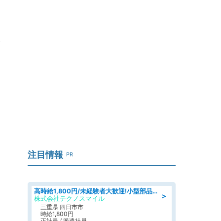
ッ
注目情報
PR
高時給1,800円/未経験者大歓迎!小型部品の加工業務 denso aichi
＞
株式会社テクノスマイル
三重県 四日市市
時給1,800円
正社員 / 派遣社員