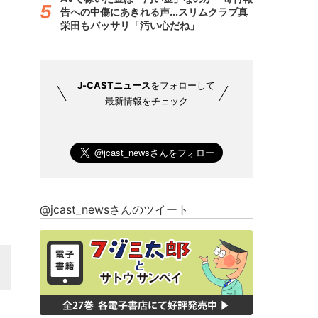
告への中傷にあきれる声...スリムクラブ真
栄田もバッサリ「汚い心だね」
J-CASTニュース
をフォローして
最新情報をチェック
@jcast_newsさんのツイート