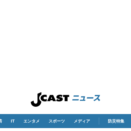
済
IT
エンタメ
スポーツ
メディア
防災特集