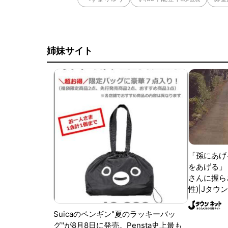
姉妹サイト
「孫にあげ
をあげる」
さんに握ら
性)|Jタウ
Suicaのペンギン"夏のラッキーバッ
グ"が8月8日に発売。Pensta史上最も