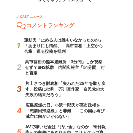
J-CAST ニュース
コメントランキング
蓮舫氏「止める人は誰もいなかったのか」
「あまりにも愕然」 高市首相「上空から
合掌」巡る投稿を批判
高市首相の熊本避難所「3分間」しか視察
せず？SNS拡散 内閣広報官「51分間」だ
と否定
片山さつき財務相「失われた28年を取り戻
す」投稿に批判 芥川賞作家「自民党の大
失政の結果だろう」
広島原爆の日、小沢一郎氏が高市政権を
「戦前回帰路線」と非難 「この国は再び
滅亡に向かいかねない」
AVで稼いだ金は「汚い金」なのか 寄付報
告への中傷にあきれる声...スリムクラブ真