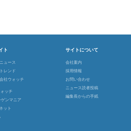
イト
サイトについて
Tニュース
会社案内
Tトレンド
採用情報
ST会社ウォッチ
お問い合わせ
ニュース読者投稿
ウォッチ
編集長からの手紙
ーゲンマニア
ネット
る