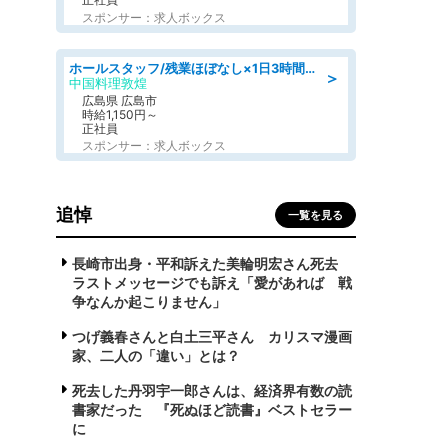
スポンサー：求人ボックス
ホールスタッフ/残業ほぼなし×1日3時間〜勤務OK!フォロー体制も充実/広島県/広島市南区
＞
中国料理敦煌
広島県 広島市
時給1,150円～
正社員
スポンサー：求人ボックス
追悼
一覧を見る
長崎市出身・平和訴えた美輪明宏さん死去
ラストメッセージでも訴え「愛があれば 戦
争なんか起こりません」
つげ義春さんと白土三平さん カリスマ漫画
家、二人の「違い」とは？
死去した丹羽宇一郎さんは、経済界有数の読
書家だった 『死ぬほど読書』ベストセラー
に