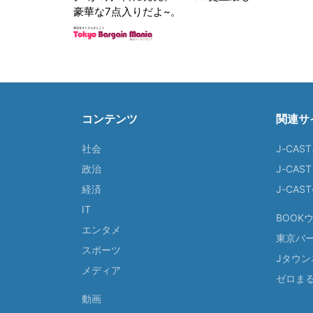
豪華な7点入りだよ~。
コンテンツ
関連サ
社会
J-CAS
政治
J-CAS
経済
J-CA
IT
BOOK
エンタメ
東京バ
スポーツ
Jタウン
メディア
ゼロま
動画