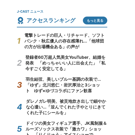
J-CAST ニュース
アクセスランキング
もっと見る
電撃トレードの巨人・リチャード、ソフト
バンク・秋広優人の存在感薄れ...「他球団
の方が出場機会ある」の声が
登録者60万超人気美女YouTuber、結婚を
発表 「めっちゃいい人に出会えた」「私
今すごく安定してる」
羽生結弦、美しいブルー基調の衣装で...
「ゆず」北川悠仁・岩沢厚治と3ショッ
ト ゆず×ゆづコラボにファン歓喜
ダレノガレ明美、被災地炊き出しで細やか
な心遣い...「並んでくれた子やとりにきて
くれた子にシールを」
ドイツの美女フィギュア選手、JK風制服＆
ルーズソックス衣装で「激カワ」ショッ
ト 「りくりゅう」アイスショーで