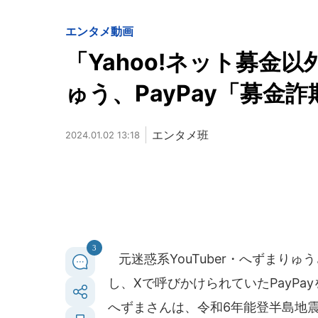
エンタメ
動画
「Yahoo!ネット募金
ゅう、PayPay「募金
エンタメ班
2024.01.02 13:18
3
元迷惑系YouTuber・へずまりゅ
し、Xで呼びかけられていたPayP
へずまさんは、令和6年能登半島地