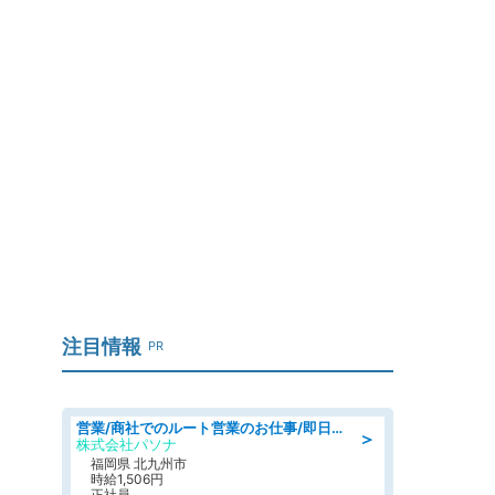
注目情報
PR
営業/商社でのルート営業のお仕事/即日勤務可/車通勤可/営業
＞
株式会社パソナ
福岡県 北九州市
時給1,506円
正社員