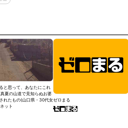
ると思って、あなたにこれ
 真夏の山道で見知らぬお婆
されたもの(山口県・30代女
ゼロまる
ンネット