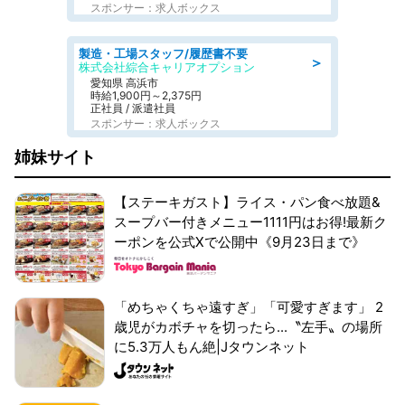
スポンサー：求人ボックス
製造・工場スタッフ/履歴書不要
＞
株式会社綜合キャリアオプション
愛知県 高浜市
時給1,900円～2,375円
正社員 / 派遣社員
スポンサー：求人ボックス
姉妹サイト
【ステーキガスト】ライス・パン食べ放題&
スープバー付きメニュー1111円はお得!最新ク
ーポンを公式Xで公開中《9月23日まで》
「めちゃくちゃ遠すぎ」「可愛すぎます」 2
歳児がカボチャを切ったら...〝左手〟の場所
に5.3万人もん絶|Jタウンネット