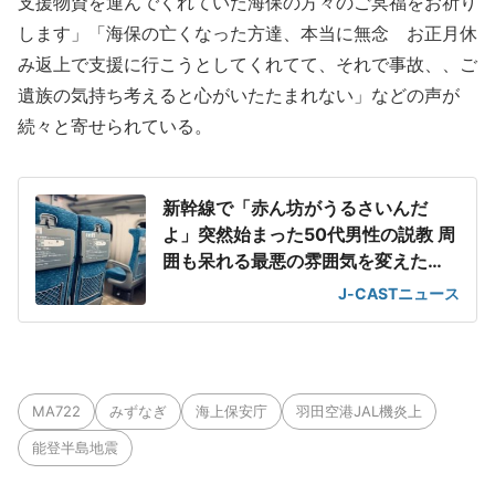
支援物資を運んでくれていた海保の方々のご冥福をお祈り
します」「海保の亡くなった方達、本当に無念 お正月休
み返上で支援に行こうとしてくれてて、それで事故、、ご
遺族の気持ち考えると心がいたたまれない」などの声が
続々と寄せられている。
新幹線で「赤ん坊がうるさいんだ
よ」突然始まった50代男性の説教 周
囲も呆れる最悪の雰囲気を変えた
「一喝」
J-CASTニュース
MA722
みずなぎ
海上保安庁
羽田空港JAL機炎上
能登半島地震