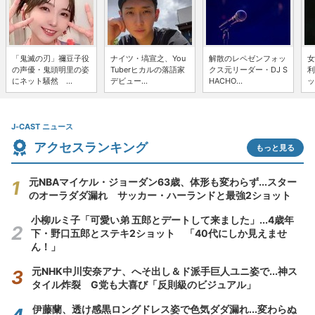
「鬼滅の刃」禰豆子役
ナイツ・塙宣之、You
解散のレペゼンフォッ
女
の声優・鬼頭明里の姿
Tuberヒカルの落語家
クス元リーダー・DJ S
利
にネット騒然 ...
デビュー...
HACHO...
ッ
J-CAST ニュース
アクセスランキング
もっと見る
元NBAマイケル・ジョーダン63歳、体形も変わらず...スター
のオーラダダ漏れ サッカー・ハーランドと最強2ショット
小柳ルミ子「可愛い弟 五郎とデートして来ました」...4歳年
下・野口五郎とステキ2ショット 「40代にしか見えませ
ん！」
元NHK中川安奈アナ、へそ出し＆ド派手巨人ユニ姿で...神ス
タイル炸裂 G党も大喜び「反則級のビジュアル」
伊藤蘭、透け感黒ロングドレス姿で色気ダダ漏れ...変わらぬ