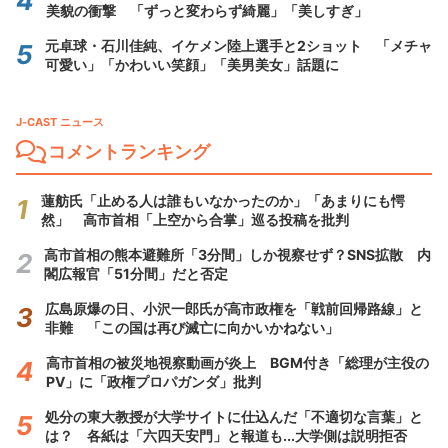
美貌の衝撃 「ずっと変わらず綺麗」「美しすぎ」
元卓球・石川佳純、イケメン陸上選手と2ショット 「メチャ
可愛い」「かわいい笑顔」「美男美女」話題に
J-CAST ニュース
コメントランキング
蓮舫氏「止める人は誰もいなかったのか」「あまりにも愕
然」 高市首相「上空から合掌」巡る投稿を批判
高市首相の熊本避難所「3分間」しか視察せず？SNS拡散 内
閣広報官「51分間」だと否定
広島原爆の日、小沢一郎氏が高市政権を「戦前回帰路線」と
非難 「この国は再び滅亡に向かいかねない」
高市首相の被災地視察動画が炎上 BGM付き「総理が主役の
PV」に「政権プロパガンダ」批判
処分の東大教授が大学サイトに仕込んだ「不適切な言葉」と
は？ 各紙は「六四天安門」と報道も...大学側は説明拒否