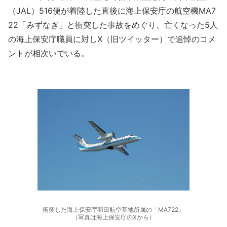
（JAL）516便が着陸した直後に海上保安庁の航空機MA7
22「みずなぎ」と衝突した事故をめぐり、亡くなった5人
の海上保安庁職員に対しX（旧ツイッター）で追悼のコメ
ントが相次いでいる。
衝突した海上保安庁羽田航空基地所属の「MA722」
（写真は海上保安庁のXから）