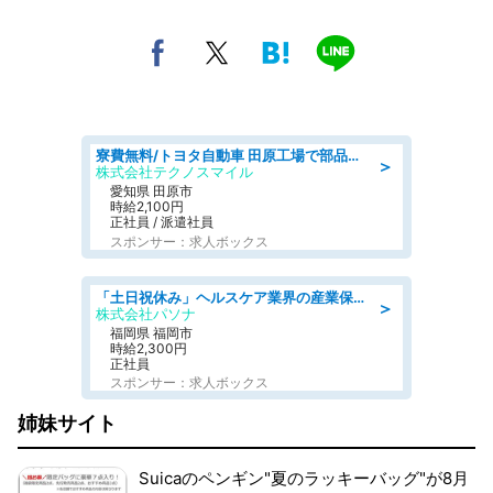
寮費無料/トヨタ自動車 田原工場で部品の組立製造/tutumi
＞
株式会社テクノスマイル
愛知県 田原市
時給2,100円
正社員 / 派遣社員
スポンサー：求人ボックス
「土日祝休み」ヘルスケア業界の産業保健師/高時給/未経験OK/要資格:保健師、正看護師
＞
株式会社パソナ
福岡県 福岡市
時給2,300円
正社員
スポンサー：求人ボックス
姉妹サイト
Suicaのペンギン"夏のラッキーバッグ"が8月