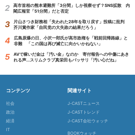
高市首相の熊本避難所「3分間」しか視察せず？SNS拡散 内
閣広報官「51分間」だと否定
片山さつき財務相「失われた28年を取り戻す」投稿に批判
芥川賞作家「自民党の大失政の結果だろう」
広島原爆の日、小沢一郎氏が高市政権を「戦前回帰路線」と
非難 「この国は再び滅亡に向かいかねない」
AVで稼いだ金は「汚い金」なのか 寄付報告への中傷にあき
れる声...スリムクラブ真栄田もバッサリ「汚い心だね」
コンテンツ
関連サイト
社会
J-CASTニュース
政治
J-CASTトレンド
経済
J-CAST会社ウォッチ
IT
BOOKウォッチ