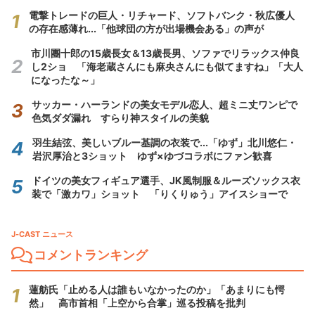
電撃トレードの巨人・リチャード、ソフトバンク・秋広優人
の存在感薄れ...「他球団の方が出場機会ある」の声が
市川團十郎の15歳長女＆13歳長男、ソファでリラックス仲良
し2ショ 「海老蔵さんにも麻央さんにも似てますね」「大人
になったな～」
サッカー・ハーランドの美女モデル恋人、超ミニ丈ワンピで
色気ダダ漏れ すらり神スタイルの美貌
羽生結弦、美しいブルー基調の衣装で...「ゆず」北川悠仁・
岩沢厚治と3ショット ゆず×ゆづコラボにファン歓喜
ドイツの美女フィギュア選手、JK風制服＆ルーズソックス衣
装で「激カワ」ショット 「りくりゅう」アイスショーで
J-CAST ニュース
コメントランキング
蓮舫氏「止める人は誰もいなかったのか」「あまりにも愕
然」 高市首相「上空から合掌」巡る投稿を批判