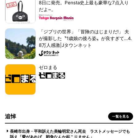
8日に発売。Pensta史上最も豪華な7点入り
だよ~。
「ジブリの世界」「冒険のはじまりだ!」 夫
が撮影した〝1歳娘の後ろ姿〟が良すぎて...4.
8万人感激|Jタウンネット
ゼロまる
追悼
一覧を見る
長崎市出身・平和訴えた美輪明宏さん死去 ラストメッセージでも
訴え「愛があれば 戦争なんか起こりません」