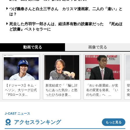
つげ義春さんと白土三平さん カリスマ漫画家、二人の「違い」と
は？
死去した丹羽宇一郎さんは、経済界有数の読書家だった 『死ぬほ
ど読書』ベストセラーに
動画で見る
画像で見る
【ドジャース】キム・
新党結成で「「騙し討
「れいわ新選組」が党
登
ヘソン、大リーグ公式
ちにあった気分」と怒
名の変更を発表、「い
女
「PSロースタ...
ったひろゆき妻...
のちの党」へ ...
発
J-CAST ニュース
アクセスランキング
もっと見る