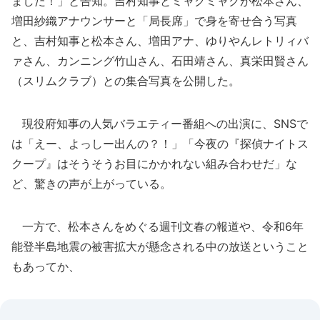
ました！」と告知。吉村知事とミャクミャクが松本さん、
増田紗織アナウンサーと「局長席」で身を寄せ合う写真
と、吉村知事と松本さん、増田アナ、ゆりやんレトリィバ
ァさん、カンニング竹山さん、石田靖さん、真栄田賢さん
（スリムクラブ）との集合写真を公開した。
現役府知事の人気バラエティー番組への出演に、SNSで
は「えー、よっしー出んの？！」「今夜の『探偵ナイトス
クープ』はそうそうお目にかかれない組み合わせだ」な
ど、驚きの声が上がっている。
一方で、松本さんをめぐる週刊文春の報道や、令和6年
能登半島地震の被害拡大が懸念される中の放送ということ
もあってか、