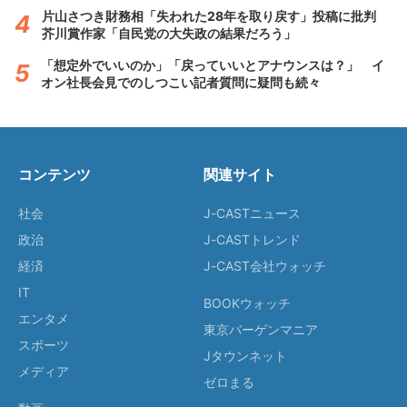
片山さつき財務相「失われた28年を取り戻す」投稿に批判
芥川賞作家「自民党の大失政の結果だろう」
「想定外でいいのか」「戻っていいとアナウンスは？」 イ
オン社長会見でのしつこい記者質問に疑問も続々
コンテンツ
関連サイト
社会
J-CASTニュース
政治
J-CASTトレンド
経済
J-CAST会社ウォッチ
IT
BOOKウォッチ
エンタメ
東京バーゲンマニア
スポーツ
Jタウンネット
メディア
ゼロまる