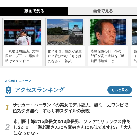
動画で見る
画像で見る
「異物使用疑惑」元韓
熊本市長、相次ぐ余震
広島原爆の日、小沢一
張
国セーブ王、出場停止
に本音ぽつり「もう嫌
郎氏が高市政権を「戦
ォ
明けマウンドで...
だなぁ」 被災...
前回帰路線」と...
気
J-CAST ニュース
アクセスランキング
もっと見る
サッカー・ハーランドの美女モデル恋人、超ミニ丈ワンピで
色気ダダ漏れ すらり神スタイルの美貌
市川團十郎の15歳長女＆13歳長男、ソファでリラックス仲良
し2ショ 「海老蔵さんにも麻央さんにも似てますね」「大人
になったな～」