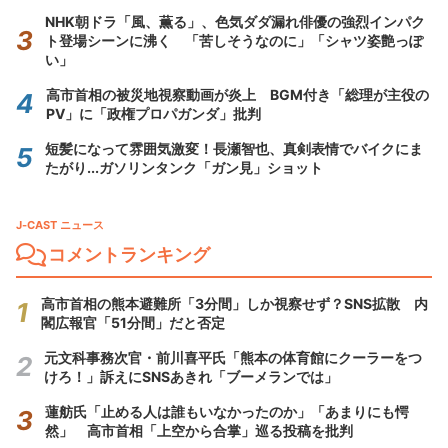
NHK朝ドラ「風、薫る」、色気ダダ漏れ俳優の強烈インパク
ト登場シーンに沸く 「苦しそうなのに」「シャツ姿艶っぽ
い」
高市首相の被災地視察動画が炎上 BGM付き「総理が主役の
PV」に「政権プロパガンダ」批判
短髪になって雰囲気激変！長瀬智也、真剣表情でバイクにま
たがり...ガソリンタンク「ガン見」ショット
J-CAST ニュース
コメントランキング
高市首相の熊本避難所「3分間」しか視察せず？SNS拡散 内
閣広報官「51分間」だと否定
元文科事務次官・前川喜平氏「熊本の体育館にクーラーをつ
けろ！」訴えにSNSあきれ「ブーメランでは」
蓮舫氏「止める人は誰もいなかったのか」「あまりにも愕
然」 高市首相「上空から合掌」巡る投稿を批判