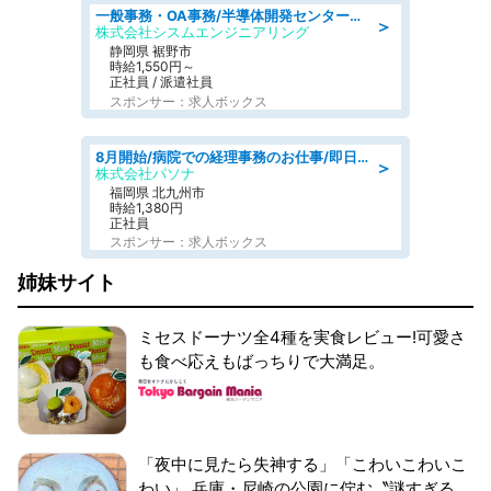
一般事務・OA事務/半導体開発センター内で事務&軽作業スタッフ、募集
＞
株式会社シスムエンジニアリング
静岡県 裾野市
時給1,550円～
正社員 / 派遣社員
スポンサー：求人ボックス
8月開始/病院での経理事務のお仕事/即日勤務可/車通勤可/経理/一般事務
＞
株式会社パソナ
福岡県 北九州市
時給1,380円
正社員
スポンサー：求人ボックス
姉妹サイト
ミセスドーナツ全4種を実食レビュー!可愛さ
も食べ応えもばっちりで大満足。
「夜中に見たら失神する」「こわいこわいこ
わい」 兵庫・尼崎の公園に佇む〝謎すぎる