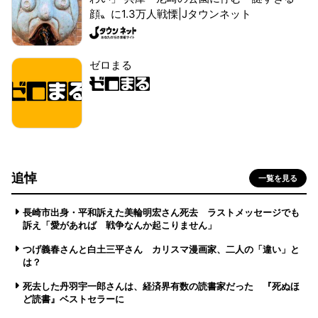
顔〟に1.3万人戦慄|Jタウンネット
ゼロまる
追悼
一覧を見る
長崎市出身・平和訴えた美輪明宏さん死去 ラストメッセージでも
訴え「愛があれば 戦争なんか起こりません」
つげ義春さんと白土三平さん カリスマ漫画家、二人の「違い」と
は？
死去した丹羽宇一郎さんは、経済界有数の読書家だった 『死ぬほ
ど読書』ベストセラーに