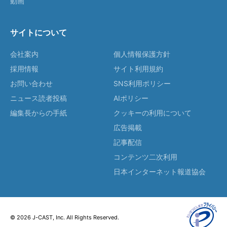
動画
サイトについて
会社案内
個人情報保護方針
採用情報
サイト利用規約
お問い合わせ
SNS利用ポリシー
ニュース読者投稿
AIポリシー
編集長からの手紙
クッキーの利用について
広告掲載
記事配信
コンテンツ二次利用
日本インターネット報道協会
© 2026 J-CAST, Inc. All Rights Reserved.