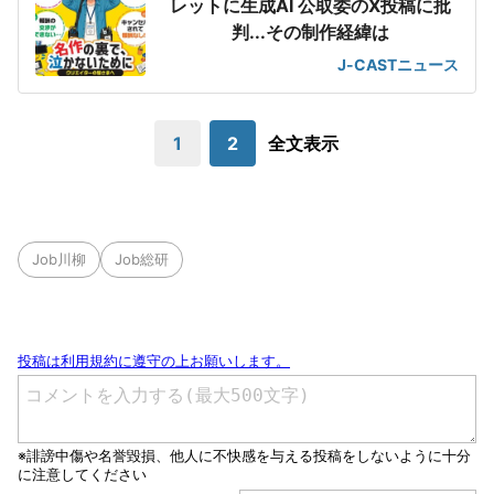
レットに生成AI 公取委のX投稿に批
判...その制作経緯は
J-CASTニュース
1
2
全文表示
Job川柳
Job総研