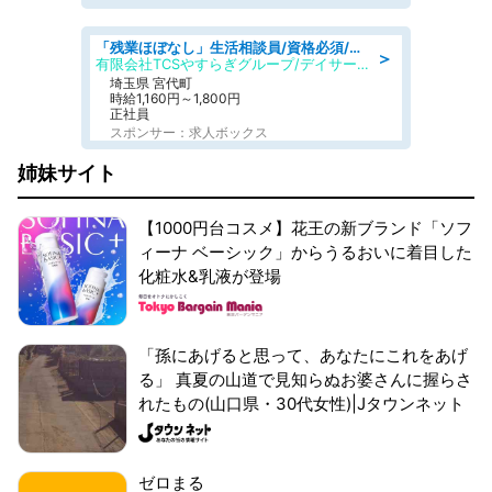
「残業ほぼなし」生活相談員/資格必須/正職員/日勤のみ/デイサービス
＞
有限会社TCSやすらぎグループ/デイサービスやすらぎ
埼玉県 宮代町
時給1,160円～1,800円
正社員
スポンサー：求人ボックス
姉妹サイト
【1000円台コスメ】花王の新ブランド「ソフ
ィーナ ベーシック」からうるおいに着目した
化粧水&乳液が登場
「孫にあげると思って、あなたにこれをあげ
る」 真夏の山道で見知らぬお婆さんに握らさ
れたもの(山口県・30代女性)|Jタウンネット
ゼロまる