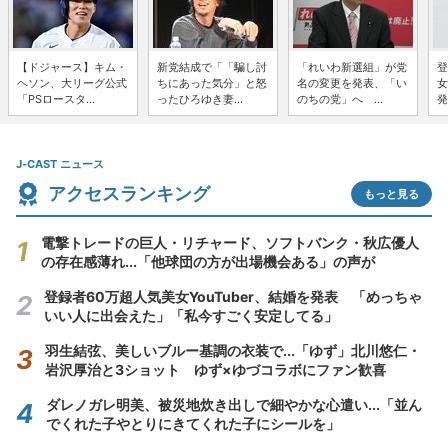
【ドジャース】キム・
新党結成で「「騙し討
「れいわ新選組」が党
登
ヘソン、大リーグ公式
ちにあった気分」と怒
名の変更を発表、「い
女
「PSロースタ...
ったひろゆき妻...
のちの党」へ ...
発
J-CAST ニュース
アクセスランキング
もっと見る
電撃トレードの巨人・リチャード、ソフトバンク・秋広優人
の存在感薄れ...「他球団の方が出場機会ある」の声が
登録者60万超人気美女YouTuber、結婚を発表 「めっちゃ
いい人に出会えた」「私今すごく安定してる」
羽生結弦、美しいブルー基調の衣装で...「ゆず」北川悠仁・
岩沢厚治と3ショット ゆず×ゆづコラボにファン歓喜
ダレノガレ明美、被災地炊き出しで細やかな心遣い...「並ん
でくれた子やとりにきてくれた子にシールを」