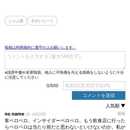
しゃぶ葉
すかいらーく