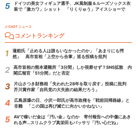
ドイツの美女フィギュア選手、JK風制服＆ルーズソックス衣
装で「激カワ」ショット 「りくりゅう」アイスショーで
J-CAST ニュース
コメントランキング
蓮舫氏「止める人は誰もいなかったのか」「あまりにも愕
然」 高市首相「上空から合掌」巡る投稿を批判
高市首相の熊本避難所「3分間」しか視察せず？SNS拡散 内
閣広報官「51分間」だと否定
片山さつき財務相「失われた28年を取り戻す」投稿に批判
芥川賞作家「自民党の大失政の結果だろう」
広島原爆の日、小沢一郎氏が高市政権を「戦前回帰路線」と
非難 「この国は再び滅亡に向かいかねない」
AVで稼いだ金は「汚い金」なのか 寄付報告への中傷にあき
れる声...スリムクラブ真栄田もバッサリ「汚い心だね」