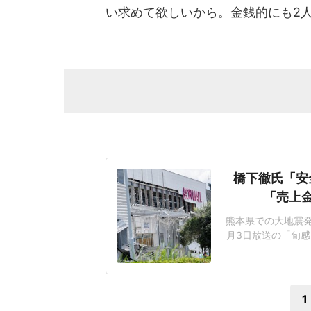
い求めて欲しいから。金銭的にも2
橋下徹氏「安
「売上
熊本県での大地震発
月3日放送の「旬感
ント会社の幹部が避
で爆発事故の犠牲に
番組は、亡くなった
1