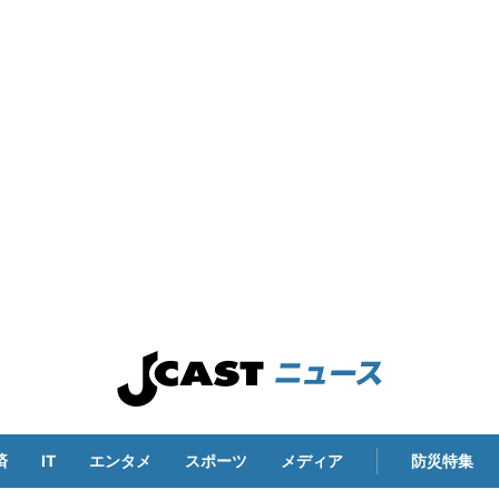
済
IT
エンタメ
スポーツ
メディア
防災特集