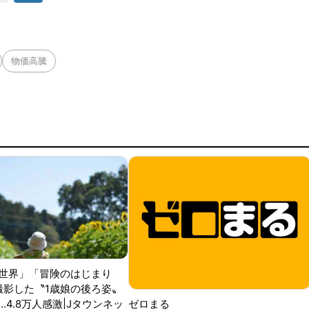
物価高騰
世界」「冒険のはじまり
が撮影した〝1歳娘の後ろ姿〟
ゼロまる
..4.8万人感激|Jタウンネッ