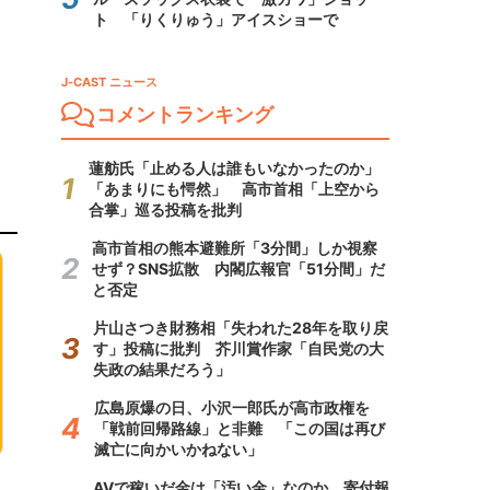
ト 「りくりゅう」アイスショーで
J-CAST ニュース
コメントランキング
蓮舫氏「止める人は誰もいなかったのか」
「あまりにも愕然」 高市首相「上空から
合掌」巡る投稿を批判
高市首相の熊本避難所「3分間」しか視察
せず？SNS拡散 内閣広報官「51分間」だ
と否定
片山さつき財務相「失われた28年を取り戻
す」投稿に批判 芥川賞作家「自民党の大
失政の結果だろう」
広島原爆の日、小沢一郎氏が高市政権を
「戦前回帰路線」と非難 「この国は再び
滅亡に向かいかねない」
AVで稼いだ金は「汚い金」なのか 寄付報