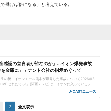
人で働けば倍になる」と考えている。
全確認の宣言者が誰なのか」...イオン爆発事故
金を金庫に」テナント会社の指示めぐって
生の後、イオンモール熊本が爆発した事故について2026年8
LIVE とれたてっ!」(関西テレビ)は、イオンに入っているテナ
難した従業員2人に売上金を金庫に入れるように指示したこと
J-CASTニュース
なったことを取り上げた。店内に戻った5分後に爆破が起きた
従業員(22)はイオンモール熊本店2階のコスメ店に勤務、地震
の後に一度外に避
2
全文表示