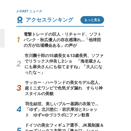
J-CAST ニュース
アクセスランキング
もっと見る
電撃トレードの巨人・リチャード、ソフト
バンク・秋広優人の存在感薄れ...「他球団
の方が出場機会ある」の声が
市川團十郎の15歳長女＆13歳長男、ソファ
でリラックス仲良し2ショ 「海老蔵さん
にも麻央さんにも似てますね」「大人にな
ったな～」
サッカー・ハーランドの美女モデル恋人、
超ミニ丈ワンピで色気ダダ漏れ すらり神
スタイルの美貌
羽生結弦、美しいブルー基調の衣装で...
「ゆず」北川悠仁・岩沢厚治と3ショッ
ト ゆず×ゆづコラボにファン歓喜
ドイツの美女フィギュア選手、JK風制服＆
ルーズソックス衣装で「激カワ」ショッ