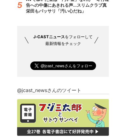
告への中傷にあきれる声...スリムクラブ真
栄田もバッサリ「汚い心だね」
J-CASTニュース
をフォローして
最新情報をチェック
@jcast_newsさんのツイート