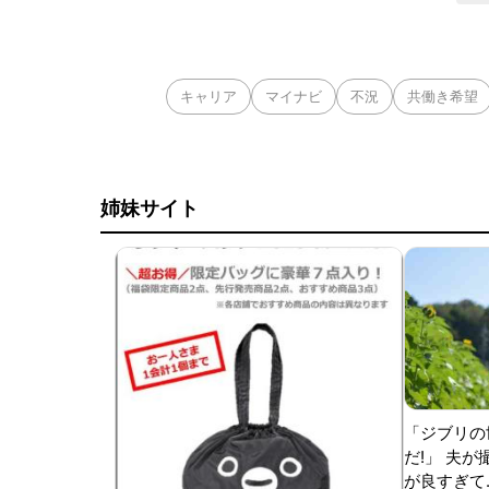
キャリア
マイナビ
不況
共働き希望
姉妹サイト
「ジブリの
だ!」 夫
が良すぎて.