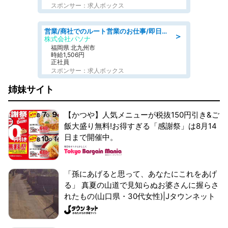
スポンサー：求人ボックス
営業/商社でのルート営業のお仕事/即日勤務可/車通勤可/営業
＞
株式会社パソナ
福岡県 北九州市
時給1,506円
正社員
スポンサー：求人ボックス
姉妹サイト
【かつや】人気メニューが税抜150円引き&ご
飯大盛り無料!お得すぎる「感謝祭」は8月14
日まで開催中。
「孫にあげると思って、あなたにこれをあげ
る」 真夏の山道で見知らぬお婆さんに握らさ
れたもの(山口県・30代女性)|Jタウンネット