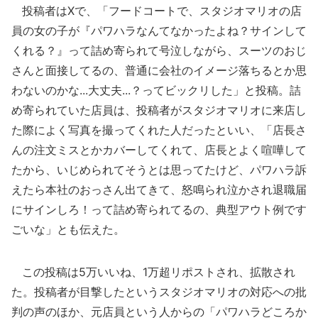
投稿者はXで、「フードコートで、スタジオマリオの店
員の女の子が『パワハラなんてなかったよね？サインして
くれる？』って詰め寄られて号泣しながら、スーツのおじ
さんと面接してるの、普通に会社のイメージ落ちるとか思
わないのかな...大丈夫...？ってビックリした」と投稿。詰
め寄られていた店員は、投稿者がスタジオマリオに来店し
た際によく写真を撮ってくれた人だったといい、「店長さ
んの注文ミスとかカバーしてくれて、店長とよく喧嘩して
たから、いじめられてそうとは思ってたけど、パワハラ訴
えたら本社のおっさん出てきて、怒鳴られ泣かされ退職届
にサインしろ！って詰め寄られてるの、典型アウト例です
ごいな」とも伝えた。
この投稿は5万いいね、1万超リポストされ、拡散され
た。投稿者が目撃したというスタジオマリオの対応への批
判の声のほか、元店員という人からの「パワハラどころか