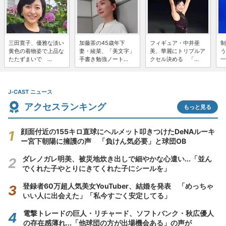
三田寛子、優雅な淡い
加藤茶の45歳年下
フィギュア・中井亜
制
黄色の着物姿で上品な
妻・綾菜、「美文字」
美、華麗にトリプルア
う
たたずまいで ...
手書き勉強ノート...
クセル決める 「...
一
J-CAST ニュース
アクセスランキング
もっと見る
顔面付近の155キロ直球にヘルメット叩きつけたDeNAルーキ
ー宮下朝陽に擁護の声 「負けん気必要」と球団OB
ダレノガレ明美、被災地炊き出しで細やかな心遣い...「並ん
でくれた子やとりにきてくれた子にシールを」
登録者60万超人気美女YouTuber、結婚を発表 「めっちゃ
いい人に出会えた」「私今すごく安定してる」
電撃トレードの巨人・リチャード、ソフトバンク・秋広優人
の存在感薄れ...「他球団の方が出場機会ある」の声が