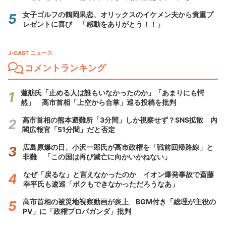
女子ゴルフの鶴岡果恋、オリックスのイケメン夫から貴重プ
レゼントに喜び 「感動をありがとう！！」
J-CAST ニュース
コメントランキング
蓮舫氏「止める人は誰もいなかったのか」「あまりにも愕
然」 高市首相「上空から合掌」巡る投稿を批判
高市首相の熊本避難所「3分間」しか視察せず？SNS拡散 内
閣広報官「51分間」だと否定
広島原爆の日、小沢一郎氏が高市政権を「戦前回帰路線」と
非難 「この国は再び滅亡に向かいかねない」
なぜ「戻るな」と言えなかったのか イオン爆発事故で斎藤
幸平氏も逡巡「ボクもできなかっただろうなあ」
高市首相の被災地視察動画が炎上 BGM付き「総理が主役の
PV」に「政権プロパガンダ」批判