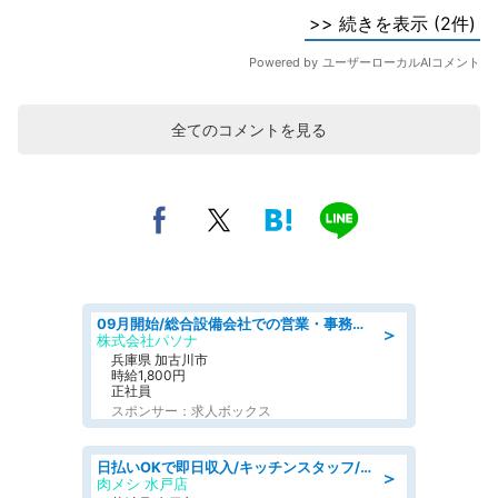
全てのコメントを見る
09月開始/総合設備会社での営業・事務のお仕事/車通勤可/賞与あり/営業/営業事務
＞
株式会社パソナ
兵庫県 加古川市
時給1,800円
正社員
スポンサー：求人ボックス
日払いOKで即日収入/キッチンスタッフ/「原付免許必須」デリバリー業務など、自己成長可能な幅広い仕事に挑戦!髪型自由&ピアス・ネイルOK/茨城県/水戸市
＞
肉メシ 水戸店