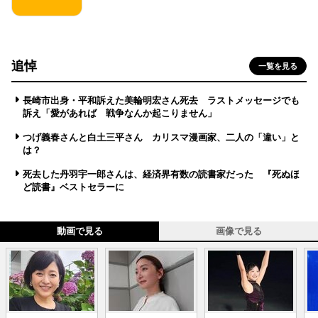
追悼
一覧を見る
長崎市出身・平和訴えた美輪明宏さん死去 ラストメッセージでも
訴え「愛があれば 戦争なんか起こりません」
つげ義春さんと白土三平さん カリスマ漫画家、二人の「違い」と
は？
死去した丹羽宇一郎さんは、経済界有数の読書家だった 『死ぬほ
ど読書』ベストセラーに
動画で見る
画像で見る