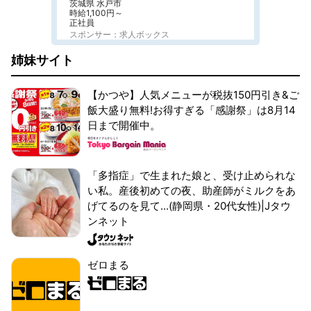
茨城県 水戸市
時給1,100円～
正社員
スポンサー：求人ボックス
姉妹サイト
【かつや】人気メニューが税抜150円引き&ご
飯大盛り無料!お得すぎる「感謝祭」は8月14
日まで開催中。
「多指症」で生まれた娘と、受け止められな
い私。産後初めての夜、助産師がミルクをあ
げてるのを見て...(静岡県・20代女性)|Jタウ
ンネット
ゼロまる