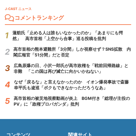
J-CAST ニュース
コメントランキング
蓮舫氏「止める人は誰もいなかったのか」「あまりにも愕
然」 高市首相「上空から合掌」巡る投稿を批判
高市首相の熊本避難所「3分間」しか視察せず？SNS拡散 内
閣広報官「51分間」だと否定
広島原爆の日、小沢一郎氏が高市政権を「戦前回帰路線」と
非難 「この国は再び滅亡に向かいかねない」
なぜ「戻るな」と言えなかったのか イオン爆発事故で斎藤
幸平氏も逡巡「ボクもできなかっただろうなあ」
高市首相の被災地視察動画が炎上 BGM付き「総理が主役の
PV」に「政権プロパガンダ」批判
コンテンツ
関連サイト