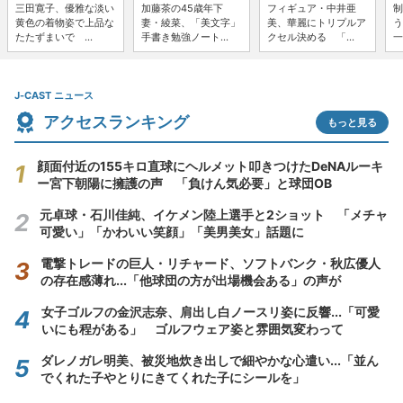
三田寛子、優雅な淡い
加藤茶の45歳年下
フィギュア・中井亜
制
黄色の着物姿で上品な
妻・綾菜、「美文字」
美、華麗にトリプルア
う
たたずまいで ...
手書き勉強ノート...
クセル決める 「...
一
J-CAST ニュース
アクセスランキング
もっと見る
顔面付近の155キロ直球にヘルメット叩きつけたDeNAルーキ
ー宮下朝陽に擁護の声 「負けん気必要」と球団OB
元卓球・石川佳純、イケメン陸上選手と2ショット 「メチャ
可愛い」「かわいい笑顔」「美男美女」話題に
電撃トレードの巨人・リチャード、ソフトバンク・秋広優人
の存在感薄れ...「他球団の方が出場機会ある」の声が
女子ゴルフの金沢志奈、肩出し白ノースリ姿に反響...「可愛
いにも程がある」 ゴルフウェア姿と雰囲気変わって
ダレノガレ明美、被災地炊き出しで細やかな心遣い...「並ん
でくれた子やとりにきてくれた子にシールを」