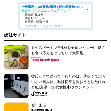
一般事務・OA事務/事務&軽作業時給1500円土日祝休み各種社保完備
＞
株式会社シスムエンジニアリング
愛知県 豊橋市
時給1,500円～
正社員 / 派遣社員
スポンサー：求人ボックス
姉妹サイト
ミセスドーナツ全4種を実食レビュー!可愛さ
も食べ応えもばっちりで大満足。
彼氏が車で送ってくれたのは、薄暗くて誰も
いない無人駅。私は切符を買おうとしたけれ
ど(山形県・20代女性)|Jタウンネット
ゼロまる