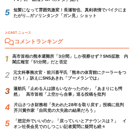
短髪になって雰囲気激変！長瀬智也、真剣表情でバイクにま
たがり...ガソリンタンク「ガン見」ショット
J-CAST ニュース
コメントランキング
高市首相の熊本避難所「3分間」しか視察せず？SNS拡散 内
閣広報官「51分間」だと否定
元文科事務次官・前川喜平氏「熊本の体育館にクーラーをつ
けろ！」訴えにSNSあきれ「ブーメランでは」
蓮舫氏「止める人は誰もいなかったのか」「あまりにも愕
然」 高市首相「上空から合掌」巡る投稿を批判
片山さつき財務相「失われた28年を取り戻す」投稿に批判
芥川賞作家「自民党の大失政の結果だろう」
「想定外でいいのか」「戻っていいとアナウンスは？」 イ
オン社長会見でのしつこい記者質問に疑問も続々