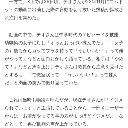
一方で、X上では26日頃、テオさんが22年11月にコムド
ットの動画に出演した際の言動を切り抜いた投稿が拡散さ
れ注目を集めた。
動画の中で、テオさんは中学時代のエピソードを披露。
幼馴染の女子に対し「ずっとおっぱい揉んでた」「（女子
の）後ろからガッてブラを持って『うぃいいい！』って俺
がやって」などと面白おかしく語っている。相手は「やめ
て！」などと声を上げ、テオさんは教員から注意を受けた
とするも、「で教室戻って...『うぃいいい！』って揉ん
だ」と満面の笑みで振り返っていた。
これは当時も物議を呼んだが、現在テオさんが「イジメ
られています」と主張していることから、一部Ｘユーザー
からは「お前がやってる事の方がよっぽどイジメだよ」な
どとして、再び批判の声が上がっている。