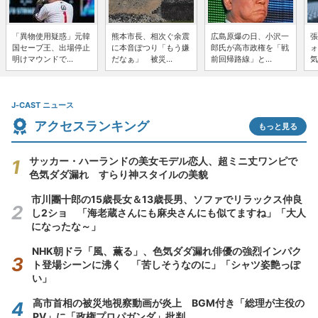
「異物使用疑惑」元韓
熊本市長、相次ぐ余震
広島原爆の日、小沢一
張
国セーブ王、出場停止
に本音ぽつり「もう嫌
郎氏が高市政権を「戦
ォ
明けマウンドで...
だなぁ」 被災...
前回帰路線」と...
気
J-CAST ニュース
アクセスランキング
もっと見る
サッカー・ハーランドの美女モデル恋人、超ミニ丈ワンピで
色気ダダ漏れ すらり神スタイルの美貌
市川團十郎の15歳長女＆13歳長男、ソファでリラックス仲良
し2ショ 「海老蔵さんにも麻央さんにも似てますね」「大人
になったな～」
NHK朝ドラ「風、薫る」、色気ダダ漏れ俳優の強烈インパク
ト登場シーンに沸く 「苦しそうなのに」「シャツ姿艶っぽ
い」
高市首相の被災地視察動画が炎上 BGM付き「総理が主役の
PV」に「政権プロパガンダ」批判