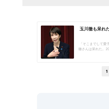
玉川徹も呆れた
「そこまでして愛
徹さんは呆れた。2
が閣議決定した皇
なく、国民の総意
後ろ盾になった形
1