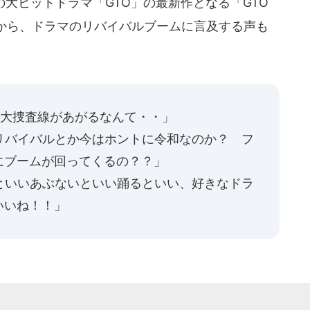
の大ヒットドラマ「GTO」の最新作となる「GTO
から、ドラマのリバイバルブームに言及する声も
る大捜査線があがるなんて・・」
リバイバルとか今はホントに令和なのか？ フ
にブームが回ってくるの？？」
といいあぶないといい踊るといい、好きなドラ
いいね！！」