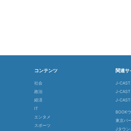
コンテンツ
関連サ
社会
J-CAS
政治
J-CAS
経済
J-CA
IT
BOOK
エンタメ
東京バ
スポーツ
Jタウン