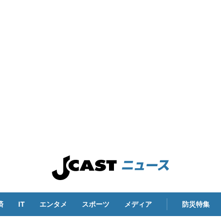
済
IT
エンタメ
スポーツ
メディア
防災特集