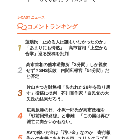
J-CAST ニュース
コメントランキング
蓮舫氏「止める人は誰もいなかったのか」
「あまりにも愕然」 高市首相「上空から
合掌」巡る投稿を批判
高市首相の熊本避難所「3分間」しか視察
せず？SNS拡散 内閣広報官「51分間」だ
と否定
片山さつき財務相「失われた28年を取り戻
す」投稿に批判 芥川賞作家「自民党の大
失政の結果だろう」
広島原爆の日、小沢一郎氏が高市政権を
「戦前回帰路線」と非難 「この国は再び
滅亡に向かいかねない」
AVで稼いだ金は「汚い金」なのか 寄付報
告への中傷にあきれる声...スリムクラブ真