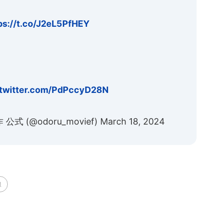
ps://t.co/J2eL5PfHEY
.twitter.com/PdPccyD28N
 (@odoru_movief)
March 18, 2024
線