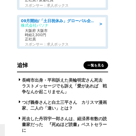
スポンサー：求人ボックス
09月開始/「土日祝休み」グローバル企業での産業保健のお仕事/保健師/高時給/残業なし/服装自由
＞
株式会社パソナ
大阪府 大阪市
時給2,300円
正社員
スポンサー：求人ボックス
追悼
一覧を見る
長崎市出身・平和訴えた美輪明宏さん死去
ラストメッセージでも訴え「愛があれば 戦
争なんか起こりません」
つげ義春さんと白土三平さん カリスマ漫画
家、二人の「違い」とは？
死去した丹羽宇一郎さんは、経済界有数の読
書家だった 『死ぬほど読書』ベストセラー
に