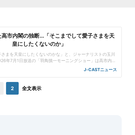
高市内閣の独断...「そこまでして愛子さまを天
皇にしたくないのか」
子さまを天皇にしたくないのかな」と、ジャーナリストの玉川
026年7月1日放送の「羽鳥慎一モーニングショー」は高市内閣
室典範改正案について、立法府の総意に基づいていないだけで
J-CASTニュース
にも沿っていないんじゃないかと取り上げた。「将来、他国が
で、別の天皇を立てますみたいなことを言われちゃう可能性
も」改正案は、皇族が旧宮家の男子を養
2
全文表示