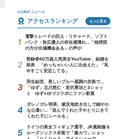
J-CAST ニュース
アクセスランキング
もっと見る
電撃トレードの巨人・リチャード、ソフト
バンク・秋広優人の存在感薄れ...「他球団
の方が出場機会ある」の声が
登録者60万超人気美女YouTuber、結婚を
発表 「めっちゃいい人に出会えた」「私
今すごく安定してる」
羽生結弦、美しいブルー基調の衣装で...
「ゆず」北川悠仁・岩沢厚治と3ショッ
ト ゆず×ゆづコラボにファン歓喜
ダレノガレ明美、被災地炊き出しで細やか
な心遣い...「並んでくれた子やとりにきて
くれた子にシールを」
ドイツの美女フィギュア選手、JK風制服＆
ルーズソックス衣装で「激カワ」ショッ
ト 「りくりゅう」アイスショーで