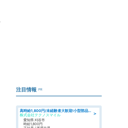
イ
注目情報
PR
高時給1,800円/未経験者大歓迎!小型部品の加工業務 denso aichi
＞
株式会社テクノスマイル
愛知県 刈谷市
時給1,800円
正社員 / 派遣社員