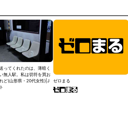
送ってくれたのは、薄暗く
い無人駅。私は切符を買お
ど(山形県・20代女性)|J
ゼロまる
ト