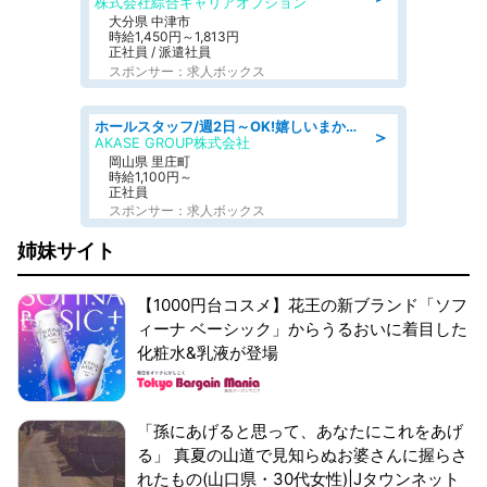
株式会社綜合キャリアオプション
大分県 中津市
時給1,450円～1,813円
正社員 / 派遣社員
スポンサー：求人ボックス
ホールスタッフ/週2日～OK!嬉しいまかない付き/岡山県/浅口郡里庄町
＞
AKASE GROUP株式会社
岡山県 里庄町
時給1,100円～
正社員
スポンサー：求人ボックス
姉妹サイト
【1000円台コスメ】花王の新ブランド「ソフ
ィーナ ベーシック」からうるおいに着目した
化粧水&乳液が登場
「孫にあげると思って、あなたにこれをあげ
る」 真夏の山道で見知らぬお婆さんに握らさ
れたもの(山口県・30代女性)|Jタウンネット