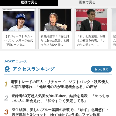
動画で見る
画像で見る
【ドジャース】キム・
新党結成で「「騙し討
「れいわ新選組」が党
登
ヘソン、大リーグ公式
ちにあった気分」と怒
名の変更を発表、「い
女
「PSロースタ...
ったひろゆき妻...
のちの党」へ ...
発
J-CAST ニュース
アクセスランキング
もっと見る
電撃トレードの巨人・リチャード、ソフトバンク・秋広優人
の存在感薄れ...「他球団の方が出場機会ある」の声が
登録者60万超人気美女YouTuber、結婚を発表 「めっちゃ
いい人に出会えた」「私今すごく安定してる」
羽生結弦、美しいブルー基調の衣装で...「ゆず」北川悠仁・
岩沢厚治と3ショット ゆず×ゆづコラボにファン歓喜