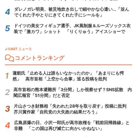
ダレノガレ明美、被災地炊き出しで細やかな心遣い...「並ん
でくれた子やとりにきてくれた子にシールを」
ドイツの美女フィギュア選手、JK風制服＆ルーズソックス衣
装で「激カワ」ショット 「りくりゅう」アイスショーで
J-CAST ニュース
コメントランキング
蓮舫氏「止める人は誰もいなかったのか」「あまりにも愕
然」 高市首相「上空から合掌」巡る投稿を批判
高市首相の熊本避難所「3分間」しか視察せず？SNS拡散 内
閣広報官「51分間」だと否定
片山さつき財務相「失われた28年を取り戻す」投稿に批判
芥川賞作家「自民党の大失政の結果だろう」
広島原爆の日、小沢一郎氏が高市政権を「戦前回帰路線」と
非難 「この国は再び滅亡に向かいかねない」