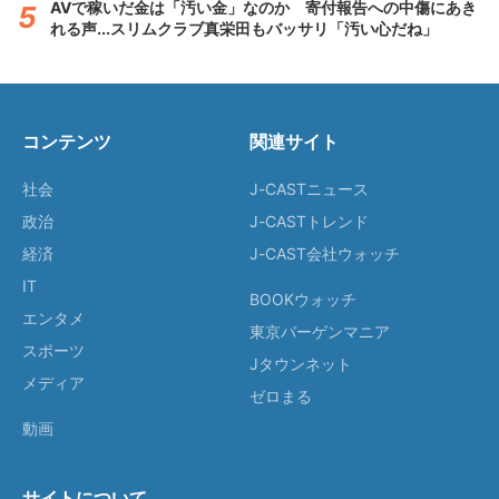
AVで稼いだ金は「汚い金」なのか 寄付報告への中傷にあき
れる声...スリムクラブ真栄田もバッサリ「汚い心だね」
コンテンツ
関連サイト
社会
J-CASTニュース
政治
J-CASTトレンド
経済
J-CAST会社ウォッチ
IT
BOOKウォッチ
エンタメ
東京バーゲンマニア
スポーツ
Jタウンネット
メディア
ゼロまる
動画
サイトについて